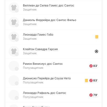
Ви­ллиан да Силва Гомес дос Сантос
Защитник
Да­ниэль Фе­ррей­ра дос Сантос Фильо
Защитник
Лео­на­рдо Гомес Гобо
Защитник
Клей­тон Са­ве­дра Гарсия
Защитник
Рамон Ви­ни­сиус дос Сантос
83'
Полузащитник
Дио­ни­сио Пе­рей­ра де Соуза Нето
83'
Полузащитник
Лео­на­рдо Ра­фаэль дос Сантос
79'
Полузащитник