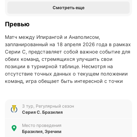
Смотреть еще
Превью
Матч между Ипирангой и Анаполисом,
запланированный на 18 апреля 2026 года в рамках
Серии С, представляет собой важное событие для
обеих команд, стремящихся улучшить свои
позиции в турнирной таблице. Несмотря на
отсутствие точных данных о текущем положении
команд, игра обещает быть интересной с точки
зрения борьбы за очки и демонстрации командных
возможностей.
3 тур, Регулярный сезон
Анализ формы команд
Серия С. Бразилия
Ипиранга в последних пяти матчах показала
Место проведения
переменчивую форму, одержав две победы и
Бразилия, Эречим
потерпев три поражения. За этот период команда