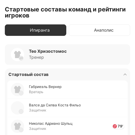
Стартовые составы команд и рейтинги
игроков
Ипиранга
Анаполис
Тео Хризостомос
Тренер
Стартовый состав
Га­бриеэль Вернер
Вратарь
Валсе да Силва Коста Фильо
Защитник
Ни­ко­лас Адриа­но Шульц
79'
Защитник