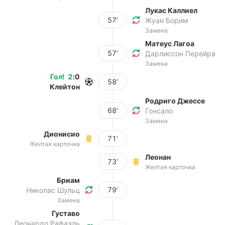
Лукас Каллиел
57’
Жуан Борим
Замена
Матеус Лагоа
57’
Дарлиссон Перейра
Замена
Гол
!
2
:
0
58’
Клейтон
Родриго Джессе
68’
Гонсало
Замена
Дионисио
71’
Желтая карточка
Леонан
73’
Желтая карточка
Бриам
79’
Николас Шульц
Замена
Густаво
Леонардо Рафаэль