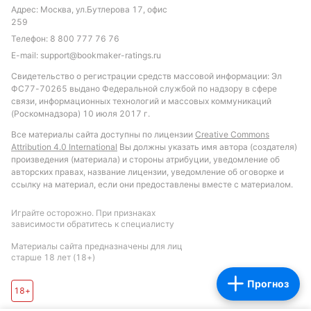
Адрес: Москва, ул.Бутлерова 17, офис
последних матчах. В любом случае, матч обещает
259
быть тактически интересным с возможностью
Телефон:
8 800 777 76 76
голов с обеих сторон.
E-mail:
support@bookmaker-ratings.ru
Обновлено:
Свидетельство о регистрации средств массовой информации: Эл
ФС77-70265 выдано Федеральной службой по надзору в сфере
связи, информационных технологий и массовых коммуникаций
Автор
(Роскомнадзора) 10 июля 2017 г.
Все материалы сайта доступны по лицензии
Creative Commons
Екатерина Шишканова
Attribution 4.0 International
Вы должны указать имя автора (создателя)
произведения (материала) и стороны атрибуции, уведомление об
авторских правах, название лицензии, уведомление об оговорке и
Подписаться
ссылку на материал, если они предоставлены вместе с материалом.
Играйте осторожно. При признаках
зависимости обратитесь к специалисту
Материалы сайта предназначены для лиц
старше 18 лет (18+)
Прогноз
18+