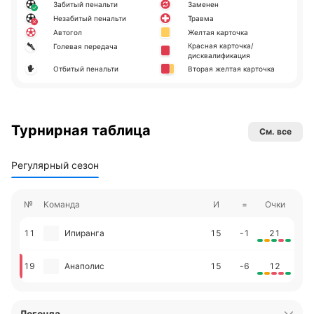
Забитый пенальти
Заменен
Незабитый пенальти
Травма
Автогол
Желтая карточка
Красная карточка/
Голевая передача
дисквалификация
Отбитый пенальти
Вторая желтая карточка
Турнирная таблица
См. все
Регулярный сезон
№
Команда
И
=
Очки
11
Ипиранга
15
-1
21
19
Анаполис
15
-6
12
Легенда