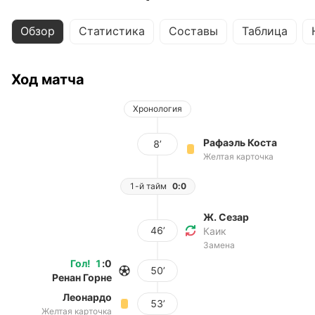
Обзор
Статистика
Составы
Таблица
Ход матча
Хронология
Рафаэль Коста
8’
Желтая карточка
1-й тайм
0:0
Ж. Сезар
46’
Каик
Замена
Гол
!
1
:
0
50’
Ренан Горне
Леонардо
53’
Желтая карточка