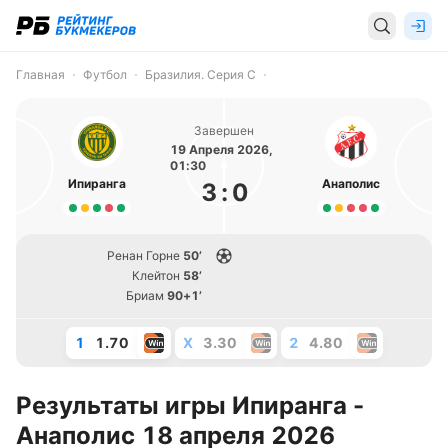
Главная
Футбол
Бразилия. Серия С
Завершен
19 Апреля 2026,
01:30
Ипиранга
Анаполис
3
:
0
Ренан Горне
50’
Клейтон
58’
Бриам
90+1’
1
1.70
X
3.30
2
4.80
Результаты игры Ипиранга -
Анаполис 18 апреля 2026