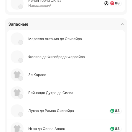
Ренан Горни Силва
88'
Нападающий
Запасные
Ма­рсе­ло Анто­нио де Оли­вей­ра
Фелипе де Фи­гей­ре­до Фе­ррей­ра
Зе Карлос
Рей­на­лдо Дутра да Силва
Лукас де Рамос Си­лвей­ра
83'
Игор да Силва Алвес
83'