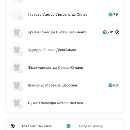
Гу­ста­во Сантос Си­моэнс да Силва
79'
Бриам Гомес да Силва На­си­ме­нто
79'
Эдуа­рдо Энрике Да­лл'А­ньол
Жозе Ади­лсон да Силва Жуниор
Ви­ни­сиус Мо­рей­ра Ша­ро­пен
88'
Лукас Оли­вей­ра Коэльо Фогаса
Гол / Гол с пенальти
Выход на замену