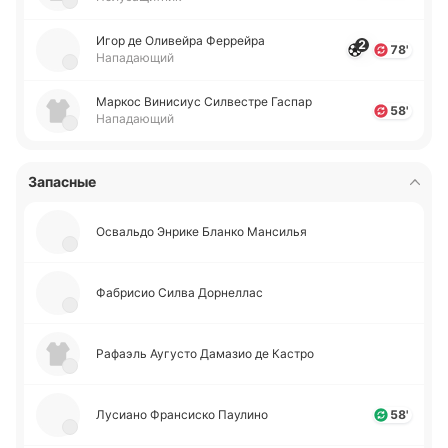
Игор де Оли­вей­ра Фе­ррей­ра
2
78'
Нападающий
Маркос Ви­ни­сиус Си­лве­стре Гаспар
58'
Нападающий
Запасные
Осва­льдо Энрике Бланко Ма­нси­лья
Фа­бри­сио Силва До­рне­ллас
Ра­фаэль Ау­гу­сто Да­ма­зио де Кастро
Лу­сиа­но Фра­нси­ско Пау­ли­но
58'