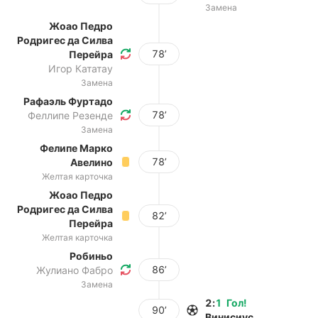
Замена
Жоао Педро
Родригес да Силва
78’
Перейра
Игор Кататау
Замена
Рафаэль Фуртадо
78’
Феллипе Резенде
Замена
Фелипе Марко
78’
Авелино
Желтая карточка
Жоао Педро
Родригес да Силва
82’
Перейра
Желтая карточка
Робиньо
86’
Жулиано Фабро
Замена
2
:
1
Гол
!
90’
Винисиус