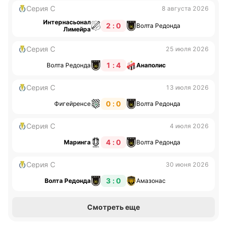
Серия С
8 августа 2026
Интернасьонал
2 : 0
Волта Редонда
Лимейра
Серия С
25 июля 2026
1 : 4
Волта Редонда
Анаполис
Серия С
13 июля 2026
0 : 0
Фигейренсе
Волта Редонда
Серия С
4 июля 2026
4 : 0
Маринга
Волта Редонда
Серия С
30 июня 2026
3 : 0
Волта Редонда
Амазонас
Смотреть еще