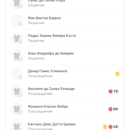
Лукас да Силва Роша
Защитник
Жан Виктор Баррос
Защитник
Педро Энрике Виейра Коста
Защитник
Алан Фе­ррей­ра де Аморим
Защитник
Денер Гомес Кле­ме­нте
Полузащитник
Фе­лли­пе да Силва Ре­зе­нде
78'
Полузащитник
Жу­лиа­но Класен Фабро
86'
Полузащитник
Каэ­та­но Диас Дотто Бревес
58'
Полузащитник