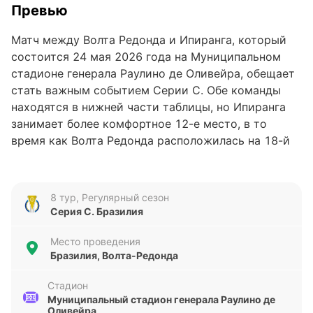
Превью
Матч между Волта Редонда и Ипиранга, который
состоится 24 мая 2026 года на Муниципальном
стадионе генерала Раулино де Оливейра, обещает
стать важным событием Серии С. Обе команды
находятся в нижней части таблицы, но Ипиранга
занимает более комфортное 12-е место, в то
время как Волта Редонда расположилась на 18-й
позиции. Этот поединок может стать ключевым
для улучшения турнирного положения обеих
сторон.
8 тур, Регулярный сезон
Серия С. Бразилия
Анализ формы команд
Место проведения
Волта Редонда подошла к этому матчу с
Бразилия, Волта-Редонда
результатами, в которых преобладают поражения
и ничьи: в последних пяти играх команда
Стадион
Муниципальный стадион генерала Раулино де
одержала две победы, дважды проиграла и один
Оливейра