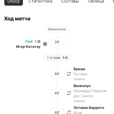
Обзор
Статистика
Составы
Таблица
Ход матча
Хронология
Гол
!
1
:
0
26’
Игор Кататау
1-й тайм
1:0
Бриам
46’
Густаво
Замена
Винисиус
Леонардо Рафаэль
46’
дос Сантос
Замена
Эстеван Баррето
46’
Игор