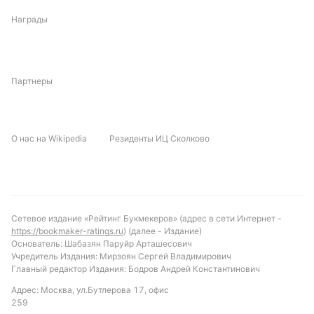
учитывая частоту желтых карточек в очных
встречах.
Награды
Прогноз и рекомендации по ставкам
Учитывая статистику личных встреч и текущую
Партнеры
форму команд, матч обещает быть открытым и
результативным. Вероятно, обе команды забьют, а
общее количество голов превысит 2.5. Интересной
О нас на Wikipedia
Резиденты ИЦ Сколково
ставкой может стать индивидуальный тотал Волта
Редонда больше 0.5 голов, учитывая, что это
происходило в большинстве их встреч с
Ипирангой. Также стоит обратить внимание на
количество желтых карточек, которые, вероятно,
Сетевое издание «Рейтинг Букмекеров» (адрес в сети Интернет -
будут выше среднего по лиге, что может повлиять
https://bookmaker-ratings.ru
) (далее - Издание)
Основатель: Шабазян Паруйр Арташесович
на ход игры во втором тайме.
Учредитель Издания: Мирзоян Сергей Владимирович
Главный редактор Издания: Бодров Андрей Константинович
Обновлено:
Адрес: Москва, ул.Бутлерова 17, офис
259
Автор