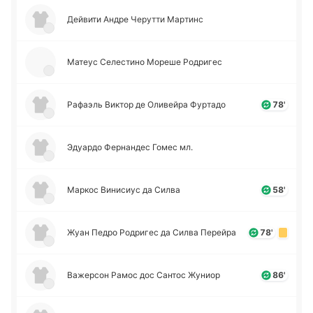
Дей­ви­ти Андре Че­ру­тти Ма­ртинс
Матеус Се­ле­сти­но Мореше Ро­дри­гес
Ра­фаэль Виктор де Оли­вей­ра Фу­рта­до
78'
Эдуа­рдо Фе­рна­ндес Гомес мл.
Маркос Ви­ни­сиус да Силва
58'
Жуан Педро Ро­дри­гес да Силва Пе­рей­ра
78'
Ва­же­рсон Рамос дос Сантос Жуниор
86'