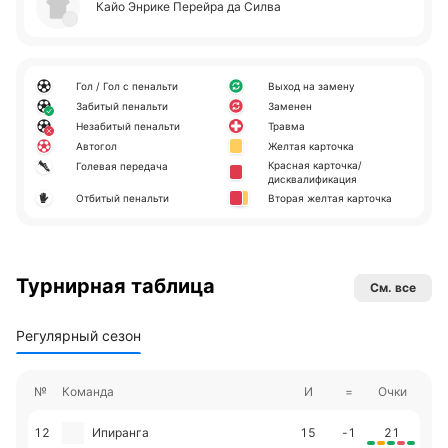
Кайо Энрике Пе­рей­ра да Силва
Гол / Гол с пенальти
Выход на замену
Забитый пенальти
Заменен
Незабитый пенальти
Травма
Автогол
Желтая карточка
Красная карточка/
Голевая передача
дисквалификация
Отбитый пенальти
Вторая желтая карточка
Турнирная таблица
См. все
Регулярный сезон
№
Команда
И
=
Очки
12
Ипиранга
15
-1
21