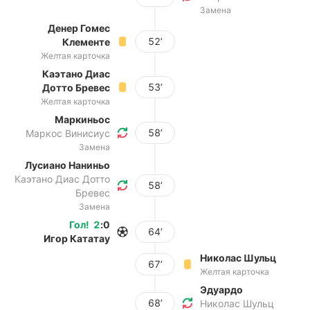
Замена
Денер Гомес
52’
Клементе
Желтая карточка
Каэтано Диас
53’
Дотто Бревес
Желтая карточка
Маркиньос
58’
Маркос Винисиус
Замена
Лусиано Наниньо
Каэтано Диас Дотто
58’
Бревес
Замена
Гол
!
2
:
0
64’
Игор Кататау
Николас Шульц
67’
Желтая карточка
Эдуардо
68’
Николас Шульц