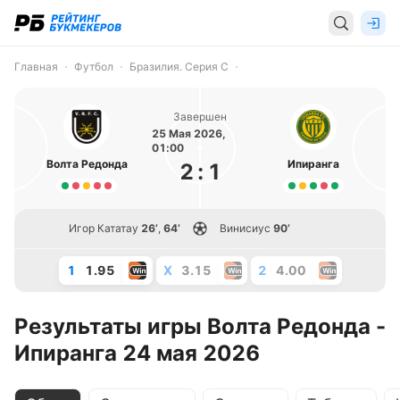
Главная
Футбол
Бразилия. Серия С
Завершен
25 Мая 2026,
01:00
Волта Редонда
Ипиранга
2
:
1
Игор Кататау
26’
,
64’
Винисиус
90’
1
1.95
X
3.15
2
4.00
Результаты игры Волта Редонда -
Ипиранга 24 мая 2026