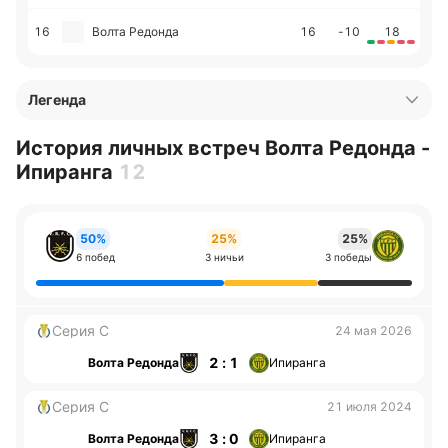
16
Волта Редонда
16
-10
18
Легенда
История личных встреч Волта Редонда -
Ипиранга
12
50%
25%
25%
6 побед
3 ничьи
3 победы
Серия С
24 мая 2026
2 : 1
Волта Редонда
Ипиранга
Серия С
21 июля 2024
3 : 0
Волта Редонда
Ипиранга