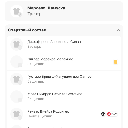
Марсело Шамуска
Тренер
Стартовый состав
Дже­ффе­рсон Аде­ли­но да Силва
Вратарь
Лиггер Мо­рей­ра Ма­ла­киас
Защитник
Гу­ста­во Бришке Фа­гу­ндес дос Сантос
Защитник
Жозе Ри­ка­рдо Ба­ти­ста Се­ркей­ра
Защитник
Ренато Виейра Ро­дри­гес
62'
Полузащитник