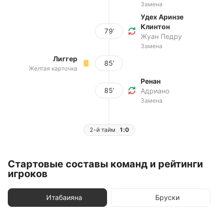
Замена
Удех Аринзе
Клинтон
79’
Жуан Педру
Замена
Лиггер
85’
Желтая карточка
Ренан
85’
Адриано
Замена
2-й тайм
1:0
Стартовые составы команд и рейтинги
игроков
Итабаияна
Бруски