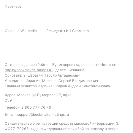
Партнеры
Обновлено:
Автор
О нас на Wikipedia
Резиденты ИЦ Сколково
Питер Бьёрн
Подписаться
Сетевое издание «Рейтинг Букмекеров» (адрес в сети Интернет -
https://bookmaker-ratings.ru
) (далее - Издание)
Основатель: Шабазян Паруйр Арташесович
Учредитель Издания: Мирзоян Сергей Владимирович
Главный редактор Издания: Бодров Андрей Константинович
Адрес: Москва, ул.Бутлерова 17, офис
259
Телефон:
8 800 777 76 76
E-mail:
support@bookmaker-ratings.ru
Свидетельство о регистрации средств массовой информации: Эл
ФС77-70265 выдано Федеральной службой по надзору в сфере