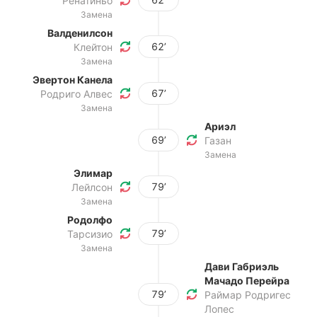
Ренатиньо
Замена
Валденилсон
62’
Клейтон
Замена
Эвертон Канела
67’
Родриго Алвес
Замена
Ариэл
69’
Газан
Замена
Элимар
79’
Лейлсон
Замена
Родолфо
79’
Тарсизио
Замена
Дави Габриэль
Мачадо Перейра
79’
Раймар Родригес
Лопес