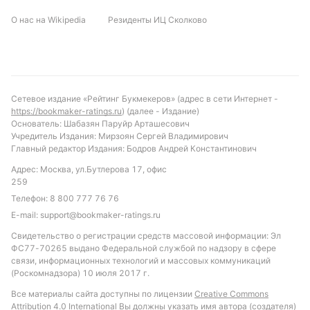
контроля середины поля и использования
моментов при угловых и штрафных ударах.
О нас на Wikipedia
Резиденты ИЦ Сколково
Отсутствие данных о личных встречах добавляет
неопределённости, но текущая форма и турнирное
положение подсказывают, что обе команды будут
стремиться не уступить сопернику.
Сетевое издание «Рейтинг Букмекеров» (адрес в сети Интернет -
https://bookmaker-ratings.ru
) (далее - Издание)
Прогноз и рекомендации по ставкам
Основатель: Шабазян Паруйр Арташесович
Учредитель Издания: Мирзоян Сергей Владимирович
Учитывая форму и статистику, можно ожидать
Главный редактор Издания: Бодров Андрей Константинович
результативный матч с голами с обеих сторон.
Адрес: Москва, ул.Бутлерова 17, офис
Вероятность того, что обе команды забьют,
259
достаточно высока – около 65%. Также стоит
Телефон:
8 800 777 76 76
обратить внимание на тотал больше 3.5, учитывая
E-mail:
support@bookmaker-ratings.ru
тенденции лиги и атакующий потенциал
Свидетельство о регистрации средств массовой информации: Эл
соперников. Виннум Вулвз, играя дома, имеют
ФС77-70265 выдано Федеральной службой по надзору в сфере
небольшой перевес, но Истерн Субурбс не
связи, информационных технологий и массовых коммуникаций
(Роскомнадзора) 10 июля 2017 г.
уступают в стабильности. Рекомендуется
рассмотреть ставку на обе команды забьют и
Все материалы сайта доступны по лицензии
Creative Commons
Attribution 4.0 International
Вы должны указать имя автора (создателя)
общий высокий тотал голов.