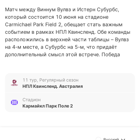
Матч между Виннум Вулвз и Истерн Субурбс,
который состоится 10 июня на стадионе
Carmichael Park Field 2, обещает стать важным
событием в рамках НПЛ Квинсленд. Обе команды
расположились в верхней части таблицы – Вулвз
на 4-м месте, а Субурбс на 5-м, что придаёт
дополнительный смысл этой встрече. Победа
может существенно повлиять на турнирное
положение и дальнейшие шансы на успех в сезоне.
11 тур, Регулярный сезон
Анализ формы команд
НПЛ Квинсленд. Австралия
Виннум Вулвз демонстрируют стабильность в
Стадион
последних пяти матчах, одержав четыре победы
Кармайкл Парк Поле 2
подряд перед единственным поражением. За этот
период команда забила 9 голов и пропустила 7,
что говорит о достаточно активной игре в атаке,
но с некоторыми проблемами в обороне. Истерн
Русский