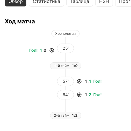
Обзор
Статистика
Таблица
H2H
Прог
Ход матча
Хронология
25’
Гол
!
1
:
0
1-й тайм
1:0
57’
1
:
1
Гол
!
64’
1
:
2
Гол
!
2-й тайм
1:2