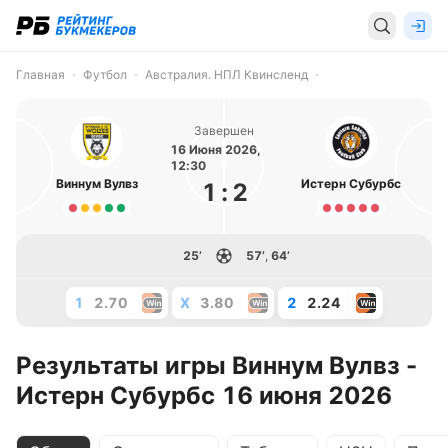
Главная
Футбол
Австралия. НПЛ Квинсленд
Завершен
16 Июня 2026,
12:30
Виннум Вулвз
Истерн Субурбс
1
:
2
25’
57’
,
64’
1
2.70
X
3.80
2
2.24
Результаты игры Виннум Вулвз -
Истерн Субурбс 16 июня 2026