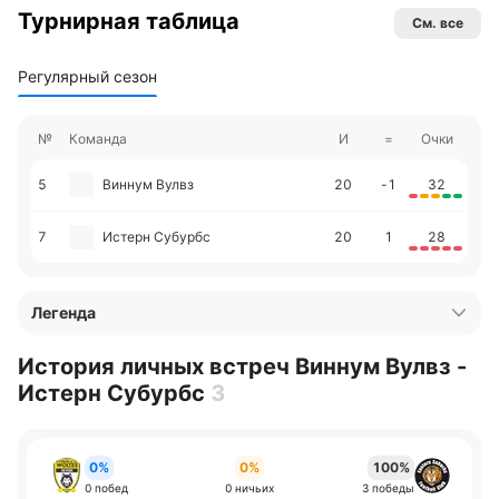
Турнирная таблица
См. все
Регулярный сезон
№
Команда
И
=
Очки
5
Виннум Вулвз
20
-1
32
7
Истерн Субурбс
20
1
28
Легенда
История личных встреч Виннум Вулвз -
Истерн Субурбс
3
0%
0%
100%
0 побед
0 ничьих
3 победы