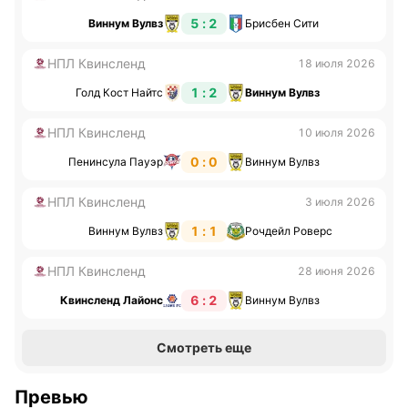
5 : 2
Виннум Вулвз
Брисбен Сити
НПЛ Квинсленд
18 июля 2026
1 : 2
Голд Кост Найтс
Виннум Вулвз
НПЛ Квинсленд
10 июля 2026
0 : 0
Пенинсула Пауэр
Виннум Вулвз
НПЛ Квинсленд
3 июля 2026
1 : 1
Виннум Вулвз
Рочдейл Роверс
НПЛ Квинсленд
28 июня 2026
6 : 2
Квинсленд Лайонс
Виннум Вулвз
Смотреть еще
Превью