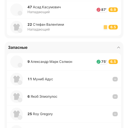
47
Асад Ка­су­мо­вич
87'
6.9
Нападающий
22
Стефан Ва­ле­нти­ни
6.5
Нападающий
Запасные
9
Але­ксандр Марк Сэлмон
75'
6.5
11
Муниб Адус
–
6
Якоб Элио­пу­лос
–
25
Roy Gregory
–