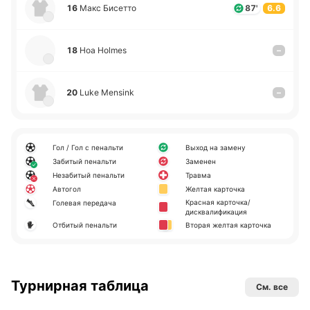
16
Макс Би­се­тто
87'
6.6
18
Ноа Holmes
–
20
Luke Mensink
–
Гол / Гол с пенальти
Выход на замену
Забитый пенальти
Заменен
Незабитый пенальти
Травма
Автогол
Желтая карточка
Красная карточка/
Голевая передача
дисквалификация
Отбитый пенальти
Вторая желтая карточка
Турнирная таблица
См. все