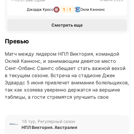
1 : 1
Джордж Кросс
Окли Кэннонс
Смотреть еще
Превью
Матч между лидером НПЛ Виктория, командой
Оклей Каннонc, и занимающим девятое место
Сент-Олбанс Саинтс обещает стать важной вехой
в текущем сезоне. Встреча на стадионе Джек
Эдвардс 5 июня привлечет внимание болельщиков,
так как хозяева уверенно держатся на вершине
таблицы, а гости стремятся улучшить свое
положение. Противостояние двух команд с разным
турнирным статусом задаст тон в борьбе за очки в
этом туре.
16 тур, Регулярный сезон
НПЛ Виктория. Австралия
Анализ формы команд