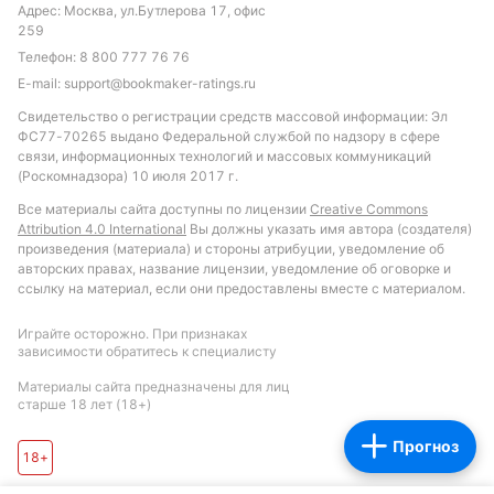
выглядит тотал угловых, где Оклей Каннонc, скорее
Адрес: Москва, ул.Бутлерова 17, офис
всего, превзойдет 5.5 угловых, а Сент-Олбанс
259
Саинтс останется ниже 5.5. Также можно
Телефон:
8 800 777 76 76
рассмотреть ставку на то, что команда Оклей
E-mail:
support@bookmaker-ratings.ru
Каннонc не проиграет по угловым в обоих таймах,
Свидетельство о регистрации средств массовой информации: Эл
учитывая их стабильное доминирование в этом
ФС77-70265 выдано Федеральной службой по надзору в сфере
связи, информационных технологий и массовых коммуникаций
аспекте в предыдущих встречах.
(Роскомнадзора) 10 июля 2017 г.
Обновлено:
Все материалы сайта доступны по лицензии
Creative Commons
Attribution 4.0 International
Вы должны указать имя автора (создателя)
произведения (материала) и стороны атрибуции, уведомление об
авторских правах, название лицензии, уведомление об оговорке и
Автор
ссылку на материал, если они предоставлены вместе с материалом.
Михаил Кузнецов
Играйте осторожно. При признаках
зависимости обратитесь к специалисту
Подписаться
Материалы сайта предназначены для лиц
старше 18 лет (18+)
Прогноз
18+