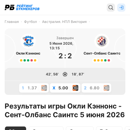
Главная
Футбол
Австралия. НПЛ Виктория
Завершен
5 Июня 2026,
13:15
Окли Кэннонс
Сент-Олбанс Саинтс
2
:
2
42’
,
56’
18’
,
87’
1
1.37
X
5.00
2
6.80
Результаты игры Окли Кэннонс -
Сент-Олбанс Саинтс 5 июня 2026