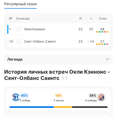
Регулярный сезон
№
Команда
И
=
Очки
1
Окли Кэннонс
23
25
48
10
Сент-Олбанс Саинтс
23
-14
27
Легенда
История личных встреч Окли Кэннонс -
Сент-Олбанс Саинтс
11
45%
18%
36%
5 побед
2 ничьи
4 победы