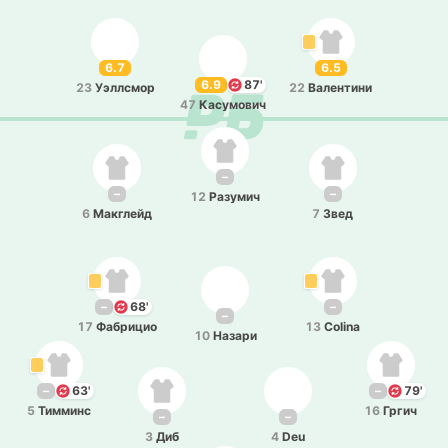
6.7
6.5
6.9
87'
23
Уэ­ллсмор
22
Ва­ле­нти­ни
47
Ка­су­мо­вич
–
–
–
12
Ра­зу­мич
6
Ма­кглейд
7
Звед
–
68'
–
–
17
Фа­бри­цио
13
Colina
10
Назари
–
63'
–
79'
5
Ти­мминс
16
Гргич
–
–
3
Диб
4
Deu