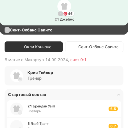
–
46'
21
Джеймс
Сент-Олбанс Саинтс
–
Окли Кэннонс
Сент-Олбанс Саинтс
В матче с
Макартур
14.09.2024
,
счет
0:1
В 
Крис Тейлор
Тренер
Стартовый состав
21
Бре­ндан Уайт
6.5
Вратарь
5
Якоб Тратт
6.7