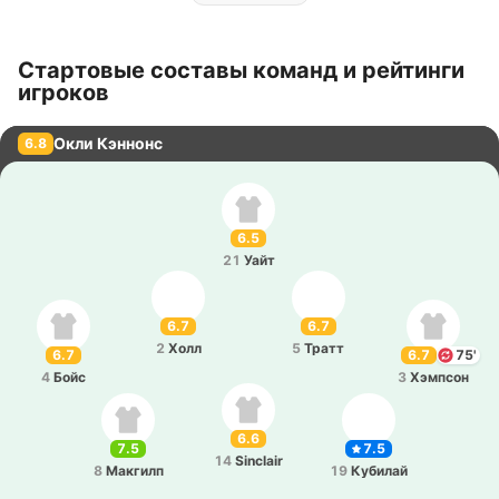
Стартовые составы команд и рейтинги
игроков
Окли Кэннонс
6.8
6.5
21
Уайт
6.7
6.7
2
Холл
5
Тратт
6.7
6.7
75'
4
Бойс
3
Хэ­мпсон
6.6
7.5
7.5
14
Sinclair
8
Ма­кгилп
19
Ку­би­лай