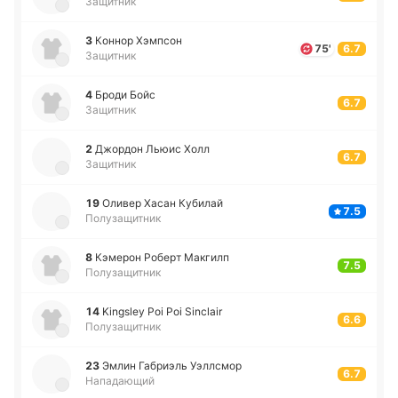
Защитник
3
Коннор Хэ­мпсон
75'
6.7
Защитник
4
Броди Бойс
6.7
Защитник
2
Джо­рдон Льюис Холл
6.7
Защитник
19
Оливер Хасан Ку­би­лай
7.5
Полузащитник
8
Кэ­ме­рон Роберт Ма­кгилп
7.5
Полузащитник
14
Kingsley Poi Poi Sinclair
6.6
Полузащитник
23
Эмлин Га­бриэль Уэ­ллсмор
6.7
Нападающий