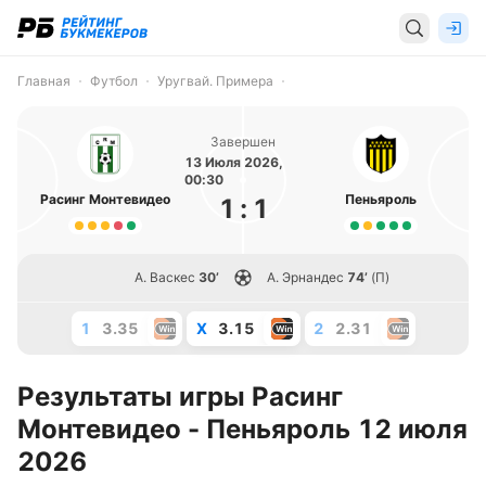
Главная
Футбол
Уругвай. Примера
Завершен
13 Июля 2026,
00:30
Расинг Монтевидео
Пеньяроль
1
:
1
А. Васкес
30’
А. Эрнандес
74’
(П)
1
3.35
X
3.15
2
2.31
Результаты игры Расинг
Монтевидео - Пеньяроль 12 июля
2026