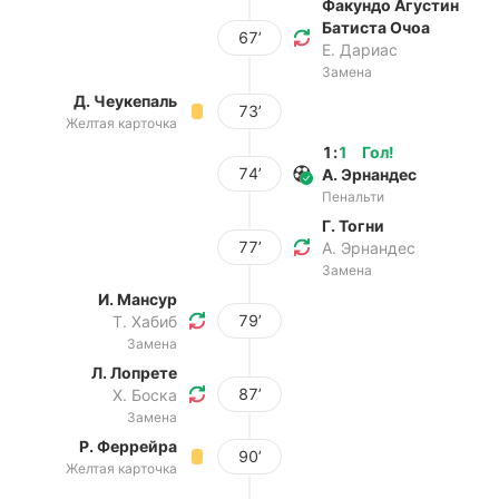
Факундо Агустин
Батиста Очоа
67’
Е. Дариас
Замена
Д. Чеукепаль
73’
Желтая карточка
1
:
1
Гол
!
74’
А. Эрнандес
Пенальти
Г. Тогни
77’
А. Эрнандес
Замена
И. Мансур
79’
Т. Хабиб
Замена
Л. Лопрете
87’
Х. Боска
Замена
Р. Феррейра
90’
Желтая карточка