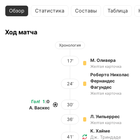
Обзор
Статистика
Составы
Таблица
Ход матча
Хронология
М. Оливера
17’
Желтая карточка
Роберто Николас
Фернандес
24’
Фагундес
Желтая карточка
Гол
!
1
:
0
30’
А. Васкес
Л. Умпьеррес
36’
Желтая карточка
К. Хайме
41’
Дж. Триндаде