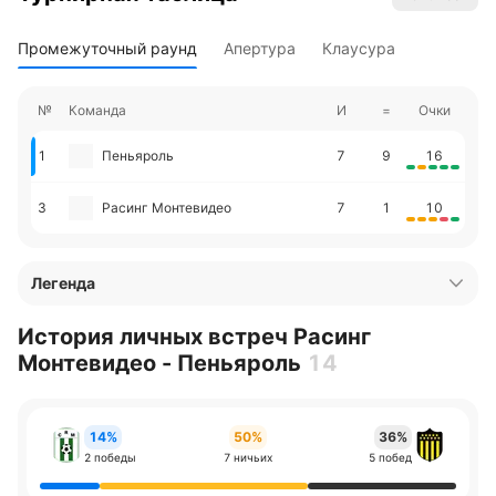
Промежуточный раунд
Апертура
Клаусура
№
Команда
И
=
Очки
1
Пеньяроль
7
9
16
3
Расинг Монтевидео
7
1
10
Легенда
История личных встреч Расинг
Монтевидео - Пеньяроль
14
14%
50%
36%
2 победы
7 ничьих
5 побед