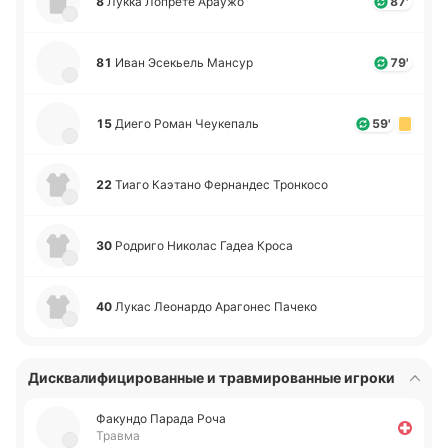
8
Лукка Ло­пре­те Араужо
87'
81
Иван Эсе­кьель Мансур
79'
15
Диего Роман Чеу­ке­паль
59'
22
Тиаго Каэ­та­но Фе­рна­ндес Тро­нко­со
30
Ро­дри­го Ни­ко­лас Гадеа Кроса
40
Лукас Лео­на­рдо Ара­го­нес Пачеко
Дисквалифицированные и травмированные игроки
Фа­ку­ндо Парада Роча
Травма