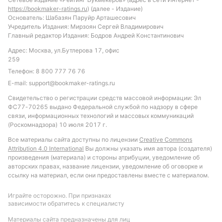
«Расинг Монтевидео» дают коэффициент 3,15,
https://bookmaker-ratings.ru
) (далее - Издание)
«Пеньяроля» — 2,29, ничья идёт по 3,00.
Основатель: Шабазян Паруйр Арташесович
Учредитель Издания: Мирзоян Сергей Владимирович
Главный редактор Издания: Бодров Андрей Константинович
Обновлено:
Адрес: Москва, ул.Бутлерова 17, офис
259
Телефон:
8 800 777 76 76
Автор
E-mail:
support@bookmaker-ratings.ru
Михаил Кузнецов
Свидетельство о регистрации средств массовой информации: Эл
ФС77-70265 выдано Федеральной службой по надзору в сфере
связи, информационных технологий и массовых коммуникаций
Подписаться
(Роскомнадзора) 10 июля 2017 г.
Все материалы сайта доступны по лицензии
Creative Commons
Attribution 4.0 International
Вы должны указать имя автора (создателя)
произведения (материала) и стороны атрибуции, уведомление об
авторских правах, название лицензии, уведомление об оговорке и
ссылку на материал, если они предоставлены вместе с материалом.
Играйте осторожно. При признаках
зависимости обратитесь к специалисту
Материалы сайта предназначены для лиц