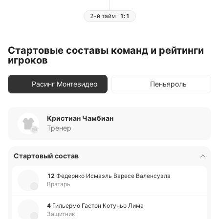
2-й тайм
1:1
Стартовые составы команд и рейтинги
игроков
Расинг Монтевидео
Пеньяроль
Кристиан Чамбиан
Тренер
Стартовый состав
12
Фе­де­ри­ко Исмаэль Варесе Ва­ле­нсуэ­ла
Вратарь
4
Ги­лье­рмо Гастон Ко­ту­ньо Лима
Защитник