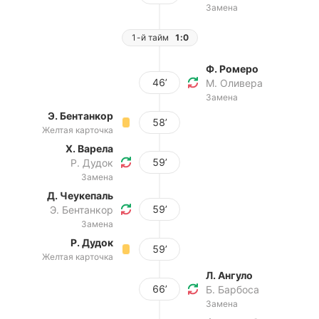
Замена
1-й тайм
1:0
Ф. Ромеро
46’
М. Оливера
Замена
Э. Бентанкор
58’
Желтая карточка
Х. Варела
59’
Р. Дудок
Замена
Д. Чеукепаль
59’
Э. Бентанкор
Замена
Р. Дудок
59’
Желтая карточка
Л. Ангуло
66’
Б. Барбоса
Замена