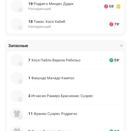
19
Ро­дри­го Мендес Дудок
59'
Нападающий
18
Томас Хосе Хабиб
79'
Нападающий
Запасные
7
Хосе Пабло Варела Ре­бо­льо
59'
1
Фа­ку­ндо Мачадо Кампос
3
Игна­сио Рамиро Бра­сио­нис Суарес
11
Франко Суарес Ро­дри­гес