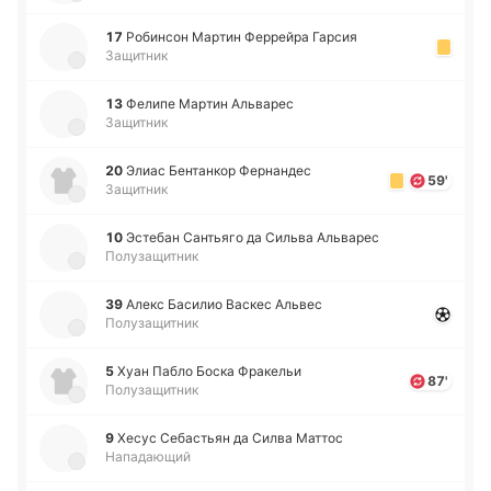
17
Ро­би­нсон Мартин Фе­ррей­ра Гарсия
Защитник
13
Фелипе Мартин Альва­рес
Защитник
20
Элиас Бе­нта­нкор Фе­рна­ндес
59'
Защитник
10
Эсте­бан Са­нтья­го да Сильва Альва­рес
Полузащитник
39
Алекс Ба­си­лио Васкес Альвес
Полузащитник
5
Хуан Пабло Боска Фра­ке­льи
87'
Полузащитник
9
Хесус Се­ба­стьян да Силва Маттос
Нападающий