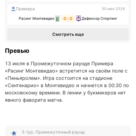
Примера
30 мая 2026
0 : 0
Расинг Монтевидео
Дефенсор Спортинг
Смотреть еще
Превью
13 июля в Промежуточном раунде Примера
«Расинг Монтевидео» встретится на своём поле с
«Пеньяролем». Игра состоится на стадионе
«Сентенарио» в Монтевидео и начнется в 00:30 по
московскому времени. В линии у букмекеров нет
явного фаворита матча.
«Расинг Монтевидео»
«Расинг Монтевидео» занимает четвертую строчку
5 тур, Промежуточный раунд
в турнирной таблице Промежуточного раунда