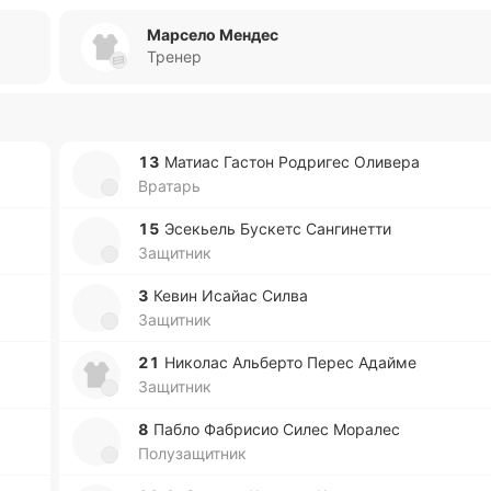
Марсело Мендес
Тренер
13
Матиас Гастон Ро­дри­гес Оли­ве­ра
Вратарь
15
Эсе­кьель Бу­скетс Са­нги­не­тти
Защитник
3
Кевин Исайас Силва
Защитник
21
Ни­ко­лас Альбе­рто Перес Адайме
Защитник
8
Пабло Фа­бри­сио Силес Мо­ра­лес
Полузащитник