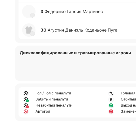
3
Фе­де­ри­ко Гарсия Ма­рти­нес
30
Агу­стин Да­ниэль Ко­да­ньо­не Пуга
Дисквалифицированные и травмированные игроки
Гол / Гол с пенальти
Голевая
Забитый пенальти
Отбитый
Незабитый пенальти
Выход н
Автогол
Замене