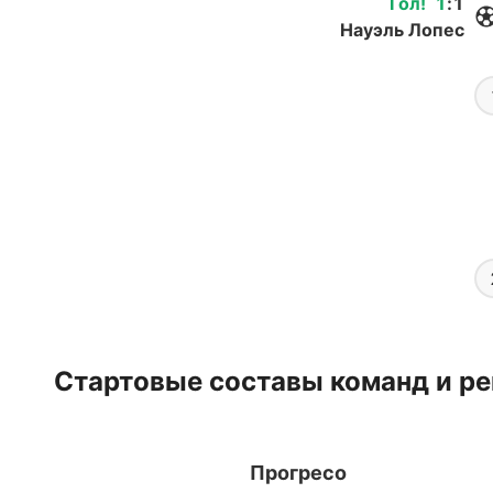
Гол
!
1
:
1
Науэль Лопес
Стартовые составы команд и ре
Прогресо