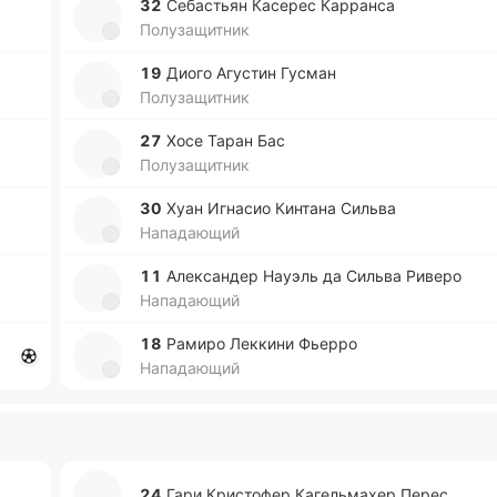
32
Се­ба­стьян Ка­се­рес Ка­рра­нса
Полузащитник
19
Диого Агу­стин Гусман
Полузащитник
27
Хосе Таран Бас
Полузащитник
30
Хуан Игна­сио Ки­нта­на Сильва
Нападающий
11
Але­кса­ндер Науэль да Сильва Риверо
Нападающий
18
Рамиро Ле­кки­ни Фьерро
Нападающий
24
Гари Кри­сто­фер Ка­ге­льма­хер Перес