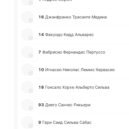
16
Джа­нфра­нко Тра­са­нте Медина
14
Фа­ку­ндо Кидд Альва­рес
7
Фа­бри­сио Фе­рна­ндес Пе­рту­ссо
10
Игна­сио Ни­ко­лас Леммо Хе­рва­сио
18
Го­нса­ло Хорхе Альбе­рто Сильва
93
Диего Санчес Ри­кье­ри
9
Гари Саид Сильва Сабас