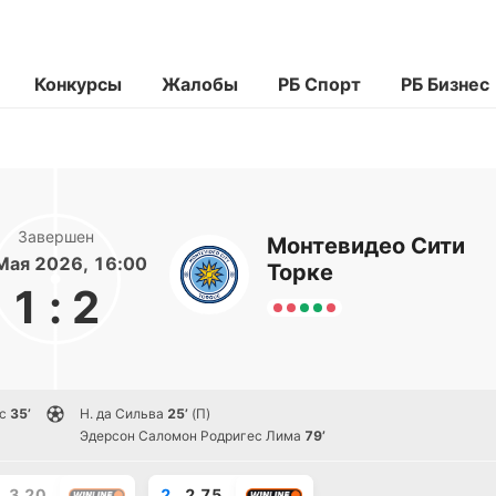
Конкурсы
Жалобы
РБ Спорт
РБ Бизнес
Завершен
Монтевидео Сити
Мая 2026, 16:00
Торке
1
:
2
с
35’
Н. да Сильва
25’
(П)
Эдерсон Саломон Родригес Лима
79’
3.20
2
2.75