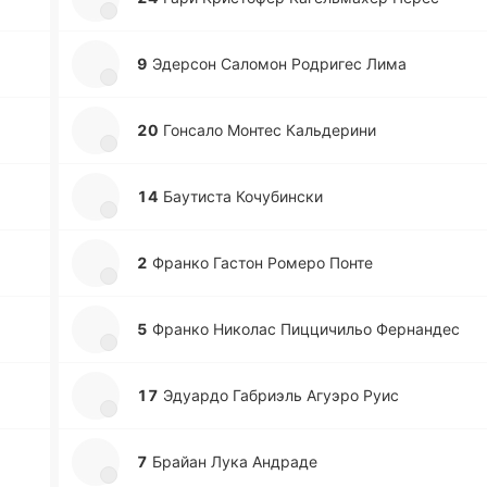
9
Эде­рсон Са­ло­мон Ро­дри­гес Лима
20
Го­нса­ло Монтес Ка­льде­ри­ни
14
Бау­ти­ста Ко­чу­би­нски
2
Франко Гастон Ромеро Понте
5
Франко Ни­ко­лас Пи­цци­чи­льо Фе­рна­ндес
17
Эдуа­рдо Га­бриэль Агуэро Руис
7
Брайан Лука Андра­де