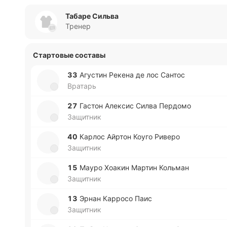
Табаре Сильва
Тренер
Стартовые составы
33
Агу­стин Рекена де лос Сантос
Вратарь
27
Гастон Але­ксис Силва Пе­рдо­мо
Защитник
40
Карлос Айртон Коуго Риверо
Защитник
15
Мауро Хоакин Мартин Ко­льман
Защитник
13
Эрнан Ка­рро­со Паис
Защитник