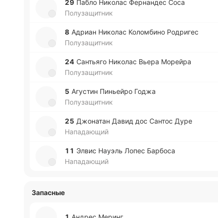
29
Пабло Ни­ко­лас Фе­рна­ндес Соса
Полузащитник
8
Адриан Ни­ко­лас Ко­ло­мби­но Ро­дри­гес
Полузащитник
24
Са­нтья­го Ни­ко­лас Вьера Мо­рей­ра
Полузащитник
5
Агу­стин Пи­ньей­ро Годжа
Полузащитник
25
Джо­на­тан Давид дос Сантос Дуре
Нападающий
11
Элвис Науэль Лопес Ба­рбо­са
Нападающий
Запасные
1
Андрес Меринг