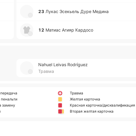
23
Лукас Эсе­кьель Дуре Медина
12
Матиас Агияр Ка­рдо­со
Nahuel Leivas Rodríguez
Травма
 передача
Травма
 пенальти
Желтая карточка
а замену
Красная карточка/дисквалификация
н
Вторая желтая карточка