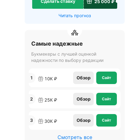
Сделать ставку
25 000 ₽
Читать прогноз
Самые надежные
Букмекеры с лучшей оценкой
надежности по выбору редакции
1
Обзор
Сайт
10К ₽
2
Обзор
Сайт
25К ₽
3
Обзор
Сайт
30К ₽
Смотреть все