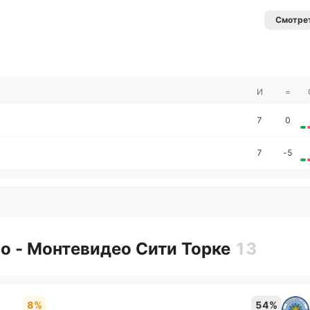
Смотрет
И
=
7
0
7
-5
о - Монтевидео Сити Торке
13
8%
54%