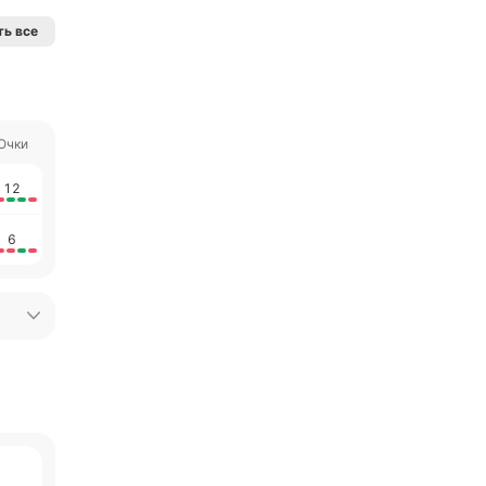
ь все
Очки
12
6