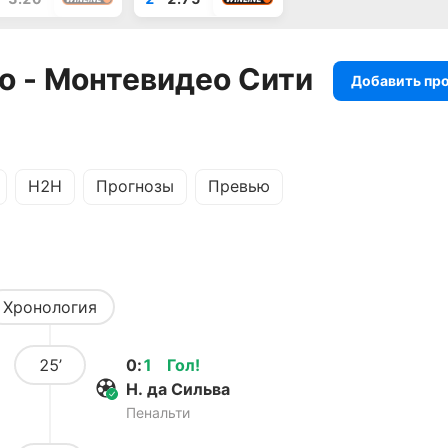
о - Монтевидео Сити
Добавить пр
H2H
Прогнозы
Превью
Хронология
25’
0
:
1
Гол
!
Н. да Сильва
Пенальти