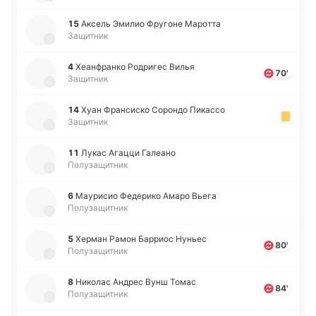
15
Аксель Эмилио Фру­го­не Ма­ро­тта
Защитник
4
Хеа­нфра­нко Ро­дри­гес Вилья
70'
Защитник
14
Хуан Фра­нси­ско Со­ро­ндо Пи­ка­ссо
Защитник
11
Лукас Агацци Га­леа­но
Полузащитник
6
Мау­ри­сио Фе­де­ри­ко Амаро Вьега
Полузащитник
5
Херман Рамон Ба­рриос Нуньес
80'
Полузащитник
8
Ни­ко­лас Андрес Вунш Томас
84'
Полузащитник