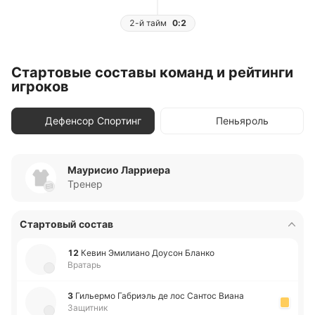
2-й тайм
0:2
Стартовые составы команд и рейтинги
игроков
Дефенсор Спортинг
Пеньяроль
Маурисио Ларриера
Тренер
Стартовый состав
12
Кевин Эми­лиа­но Доусон Бланко
Вратарь
3
Ги­лье­рмо Га­бриэль де лос Сантос Виана
Защитник