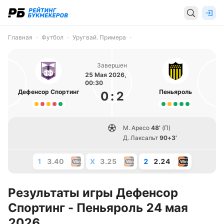
Главная
Футбол
Уругвай. Примера
Завершен
25 Мая 2026,
00:30
Дефенсор Спортинг
Пеньяроль
0
:
2
М. Аресо
48’
(П)
Д. Лаксальт
90+3’
1
3.40
X
3.25
2
2.24
Результаты игры Дефенсор
Спортинг - Пеньяроль 24 мая
2026