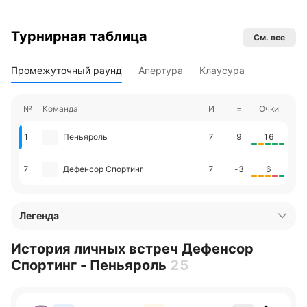
Турнирная таблица
См. все
Промежуточный раунд
Апертура
Клаусура
№
Команда
И
=
Очки
1
Пеньяроль
7
9
16
7
Дефенсор Спортинг
7
-3
6
Легенда
История личных встреч Дефенсор
Спортинг - Пеньяроль
25