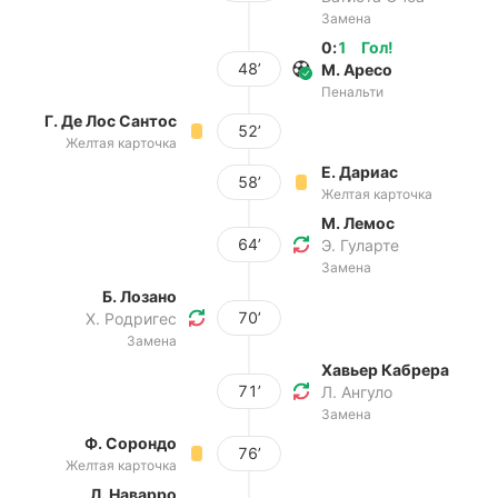
Замена
0
:
1
Гол
!
48’
М. Аресо
Пенальти
Г. Де Лос Сантос
52’
Желтая карточка
Е. Дариас
58’
Желтая карточка
М. Лемос
64’
Э. Гуларте
Замена
Б. Лозано
70’
Х. Родригес
Замена
Хавьер Кабрера
71’
Л. Ангуло
Замена
Ф. Сорондо
76’
Желтая карточка
Л. Наварро