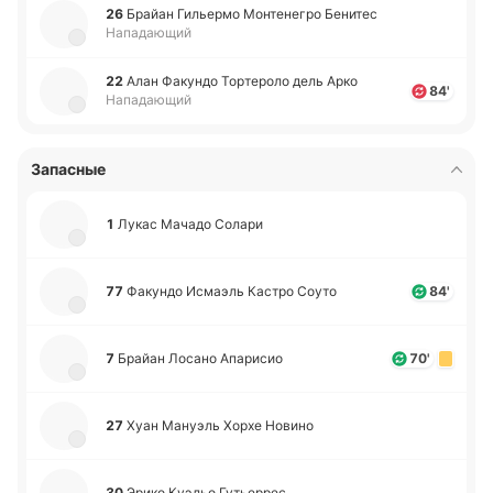
26
Брайан Ги­лье­рмо Мо­нте­не­гро Бе­ни­тес
Нападающий
22
Алан Фа­ку­ндо То­рте­ро­ло дель Арко
84'
Нападающий
Запасные
1
Лукас Мачадо Солари
77
Фа­ку­ндо Исмаэль Кастро Соуто
84'
7
Брайан Лосано Апа­ри­сио
70'
27
Хуан Ма­нуэль Хорхе Новино
30
Эрико Куэльо Гу­тье­ррес