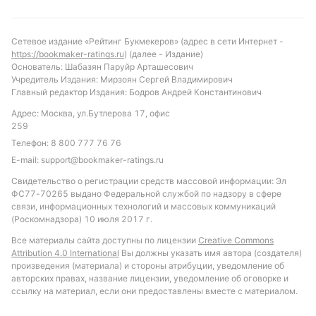
ставка на индивидуальный тотал Дефенсор
Спортинг меньше 2.5 голов, учитывая их
Сетевое издание «Рейтинг Букмекеров» (адрес в сети Интернет -
умеренную результативность в очных встречах.
https://bookmaker-ratings.ru
) (далее - Издание)
Такой подход позволит минимизировать риски и
Основатель: Шабазян Паруйр Арташесович
Учредитель Издания: Мирзоян Сергей Владимирович
сделать прогноз более обоснованным.
Главный редактор Издания: Бодров Андрей Константинович
Обновлено:
Адрес: Москва, ул.Бутлерова 17, офис
259
Телефон:
8 800 777 76 76
Автор
E-mail:
support@bookmaker-ratings.ru
Питер Бьёрн
Свидетельство о регистрации средств массовой информации: Эл
ФС77-70265 выдано Федеральной службой по надзору в сфере
связи, информационных технологий и массовых коммуникаций
Подписаться
(Роскомнадзора) 10 июля 2017 г.
Все материалы сайта доступны по лицензии
Creative Commons
Attribution 4.0 International
Вы должны указать имя автора (создателя)
произведения (материала) и стороны атрибуции, уведомление об
авторских правах, название лицензии, уведомление об оговорке и
ссылку на материал, если они предоставлены вместе с материалом.