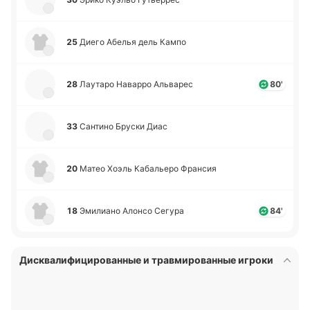
25
Диего Абелья дель Кампо
28
Лау­та­ро На­ва­рро Альва­рес
80'
33
Са­нти­но Бруски Диас
20
Матео Хоэль Ка­ба­лье­ро Фра­нсия
18
Эми­лиа­но Алонсо Сегура
84'
Дисквалифицированные и травмированные игроки