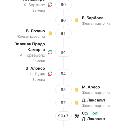
80’
Х. Барриос
Замена
Б. Барбоса
80’
Желтая карточка
Б. Лозано
81’
Желтая карточка
Виллиан Прадо
Камарго
84’
А. Тортероло
Замена
Э. Алонсо
84’
Н. Вунш
Замена
М. Аресо
85’
Желтая карточка
Д. Лаксальт
87’
Желтая карточка
0
:
2
Гол
!
90+3’
Д. Лаксальт