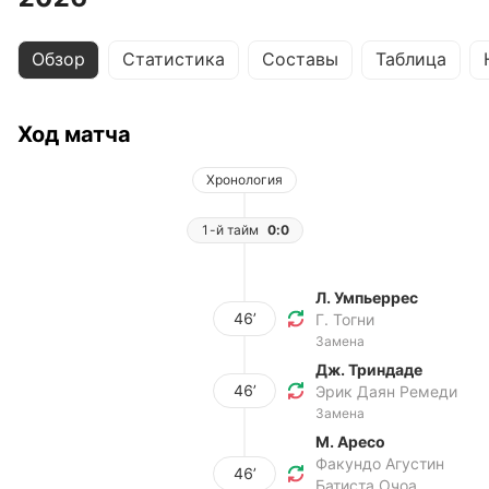
Обзор
Статистика
Составы
Таблица
Ход матча
Хронология
1-й тайм
0:0
Л. Умпьеррес
46’
Г. Тогни
Замена
Дж. Триндаде
46’
Эрик Даян Ремеди
Замена
М. Аресо
Факундо Агустин
46’
Батиста Очоа