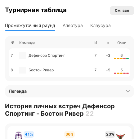
Турнирная таблица
См. все
Промежуточный раунд
Апертура
Клаусура
№
Команда
И
=
Очки
7
Дефенсор Спортинг
7
-3
6
8
Бостон Ривер
7
-5
5
Легенда
История личных встреч Дефенсор
Спортинг - Бостон Ривер
22
41%
36%
23%