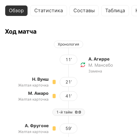
Обзор
Статистика
Составы
Таблица
Ход матча
Хронология
А. Агирре
11’
М. Мансебо
Замена
Н. Вунш
21’
Желтая карточка
М. Амаро
41’
Желтая карточка
1-й тайм
0:0
А. Фругоне
59’
Желтая карточка