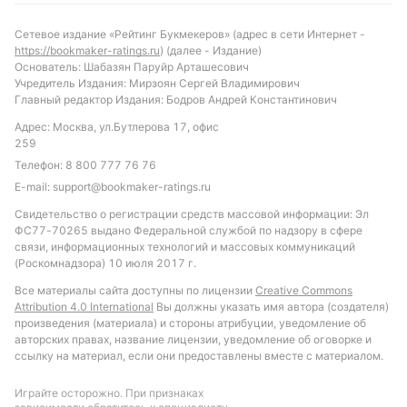
противостояния.
Сетевое издание «Рейтинг Букмекеров» (адрес в сети Интернет -
https://bookmaker-ratings.ru
) (далее - Издание)
Обновлено:
Основатель: Шабазян Паруйр Арташесович
Учредитель Издания: Мирзоян Сергей Владимирович
Главный редактор Издания: Бодров Андрей Константинович
Автор
Адрес: Москва, ул.Бутлерова 17, офис
259
Александр Трибуш
Телефон:
8 800 777 76 76
E-mail:
support@bookmaker-ratings.ru
Подписаться
Свидетельство о регистрации средств массовой информации: Эл
ФС77-70265 выдано Федеральной службой по надзору в сфере
связи, информационных технологий и массовых коммуникаций
(Роскомнадзора) 10 июля 2017 г.
Все материалы сайта доступны по лицензии
Creative Commons
Attribution 4.0 International
Вы должны указать имя автора (создателя)
произведения (материала) и стороны атрибуции, уведомление об
авторских правах, название лицензии, уведомление об оговорке и
ссылку на материал, если они предоставлены вместе с материалом.
Играйте осторожно. При признаках