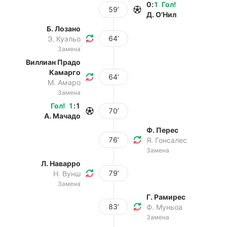
0
:
1
Гол
!
59’
Д. О'Нил
Б. Лозано
64’
Э. Куэльо
Замена
Виллиан Прадо
Камарго
64’
М. Амаро
Замена
Гол
!
1
:
1
70’
А. Мачадо
Ф. Перес
76’
Я. Гонсалес
Замена
Л. Наварро
79’
Н. Вунш
Замена
Г. Рамирес
83’
Ф. Муньоа
Замена