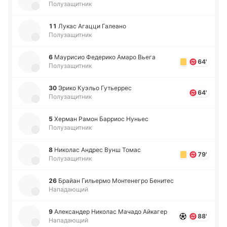
Полузащитник
11
Лукас Агацци Га­леа­но
Полузащитник
6
Мау­ри­сио Фе­де­ри­ко Амаро Вьега
64'
Полузащитник
30
Эрико Куэльо Гу­тье­ррес
64'
Полузащитник
5
Херман Рамон Ба­рриос Нуньес
Полузащитник
8
Ни­ко­лас Андрес Вунш Томас
79'
Полузащитник
26
Брайан Ги­лье­рмо Мо­нте­не­гро Бе­ни­тес
Нападающий
9
Але­кса­ндер Ни­ко­лас Мачадо Ай­ка­гер
88'
Нападающий