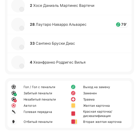
2
Хосе Да­ниэль Ма­рти­нес Ва­рте­чи
28
Лау­та­ро На­ва­рро Альва­рес
79'
33
Са­нти­но Бруски Диас
4
Хеа­нфра­нко Ро­дри­гес Вилья
Гол / Гол с пенальти
Выход на замену
Забитый пенальти
Заменен
Незабитый пенальти
Травма
Автогол
Желтая карточка
Красная карточка/
Голевая передача
дисквалификация
Отбитый пенальти
Вторая желтая карточка