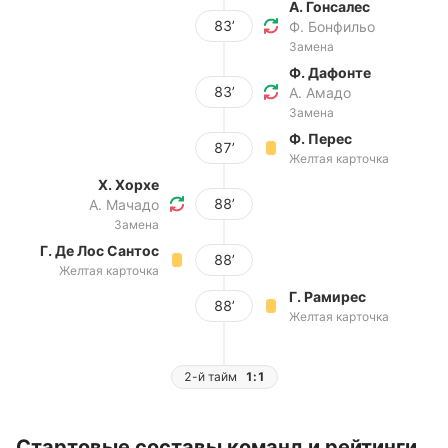
А. Гонсалес
83’
Ф. Бонфильо
Замена
Ф. Дафонте
83’
А. Амадо
Замена
Ф. Перес
87’
Желтая карточка
Х. Хорхе
88’
А. Мачадо
Замена
Г. Де Лос Сантос
88’
Желтая карточка
Г. Рамирес
88’
Желтая карточка
2-й тайм
1:1
Стартовые составы команд и рейтинги