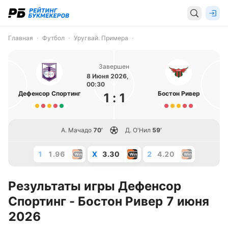
Главная
Футбол
Уругвай. Примера
Завершен
8 Июня 2026,
00:30
Дефенсор Спортинг
Бостон Ривер
1
:
1
А. Мачадо
70’
Д. О'Нил
59’
1
1.96
X
3.30
2
4.20
Результаты игры Дефенсор
Спортинг - Бостон Ривер 7 июня
2026