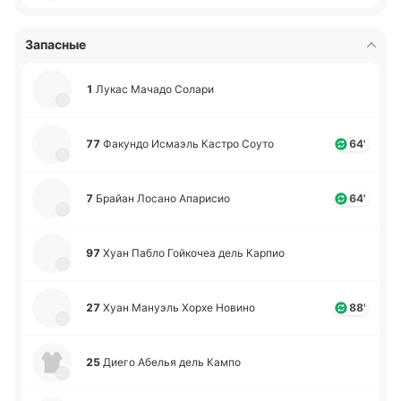
Запасные
1
Лукас Мачадо Солари
77
Фа­ку­ндо Исмаэль Кастро Соуто
64'
7
Брайан Лосано Апа­ри­сио
64'
97
Хуан Пабло Гой­ко­чеа дель Карпио
27
Хуан Ма­нуэль Хорхе Новино
88'
25
Диего Абелья дель Кампо