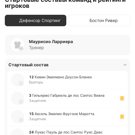
игроков
Дефенсор Спортинг
Бостон Ривер
Маурисио Ларриера
Тренер
Стартовый состав
12
Кевин Эми­лиа­но Доусон Бланко
Вратарь
3
Ги­лье­рмо Га­бриэль де лос Сантос Виана
Защитник
15
Аксель Эмилио Фру­го­не Ма­ро­тта
Защитник
24
Лукас Пауль де лос Сантос Руис Диас