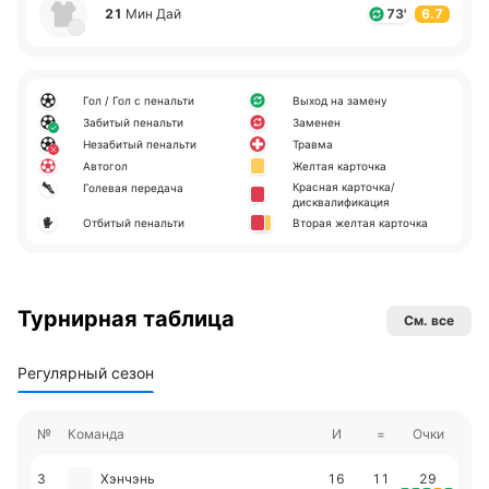
21
Мин Дай
73'
6.7
Гол / Гол с пенальти
Выход на замену
Забитый пенальти
Заменен
Незабитый пенальти
Травма
Автогол
Желтая карточка
Красная карточка/
Голевая передача
дисквалификация
Отбитый пенальти
Вторая желтая карточка
Турнирная таблица
См. все
Регулярный сезон
№
Команда
И
=
Очки
3
Хэнчэнь
16
11
29