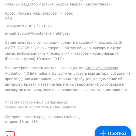
Обновлено:
Главный редактор Издания: Бодров Андрей Константинович
Адрес: Москва, ул.Бутлерова 17, офис
259
Автор
Телефон:
8 800 777 76 76
E-mail:
support@bookmaker-ratings.ru
Михаил Кузнецов
Свидетельство о регистрации средств массовой информации: Эл
ФС77-70265 выдано Федеральной службой по надзору в сфере
Подписаться
связи, информационных технологий и массовых коммуникаций
(Роскомнадзора) 10 июля 2017 г.
Все материалы сайта доступны по лицензии
Creative Commons
Attribution 4.0 International
Вы должны указать имя автора (создателя)
произведения (материала) и стороны атрибуции, уведомление об
авторских правах, название лицензии, уведомление об оговорке и
ссылку на материал, если они предоставлены вместе с материалом.
Играйте осторожно. При признаках
зависимости обратитесь к специалисту
Материалы сайта предназначены для лиц
старше 18 лет (18+)
Прогноз