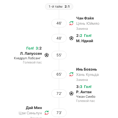
1-й тайм
2:1
Чан Фэйя
46’
Цянь Юймяо
Замена
2
:
2
Гол
!
48’
М. Ндиай
Гол
!
3
:
2
Л. Лапуссен
55’
Кхедруп Лобсанг
Голевой пас
Инь Бовэнь
65’
Хань Куньда
Замена
3
:
3
Гол
!
Р. Антви
72’
Чжан Синбо
Голевой пас
Дай Мин
73’
Цзи Синьлун