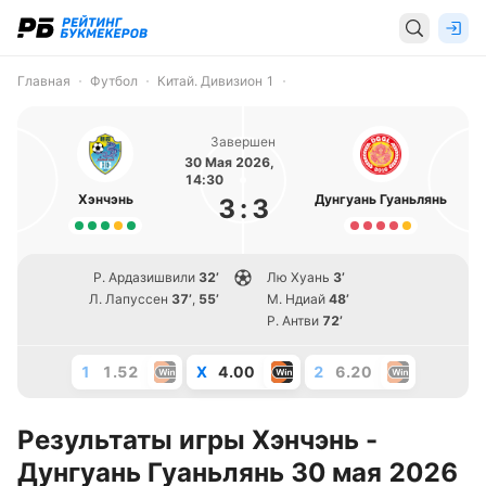
Главная
Футбол
Китай. Дивизион 1
Завершен
30 Мая 2026,
14:30
Хэнчэнь
Дунгуань Гуаньлянь
3
:
3
Р. Ардазишвили
32’
Лю Хуань
3’
Л. Лапуссен
37’
,
55’
М. Ндиай
48’
Р. Антви
72’
1
1.52
X
4.00
2
6.20
Результаты игры Хэнчэнь -
Дунгуань Гуаньлянь 30 мая 2026