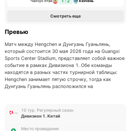
1 : 2
Чанчун Ятай
Хэнчэнь
Смотреть еще
Превью
Матч между Hengchen и Дунгуань Гуаньлянь,
который состоится 30 мая 2026 года на Guangxi
Sports Center Stadium, представляет собой важное
событие в рамках Дивизиона 1. Обе команды
находятся в разных частях турнирной таблицы:
Hengchen занимает пятую строчку, тогда как
Дунгуань Гуаньлянь расположился на
одиннадцатом месте. Эта встреча может стать
ключевой для обеих команд в борьбе за более
высокие позиции в чемпионате.
10 тур, Регулярный сезон
Дивизион 1. Китай
Анализ формы команд
Место проведения