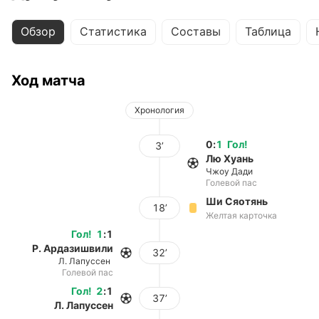
Обзор
Статистика
Составы
Таблица
Ход матча
Хронология
0
:
1
Гол
!
3’
Лю Хуань
Чжоу Дади
Голевой пас
Ши Сяотянь
18’
Желтая карточка
Гол
!
1
:
1
Р. Ардазишвили
32’
Л. Лапуссен
Голевой пас
Гол
!
2
:
1
37’
Л. Лапуссен