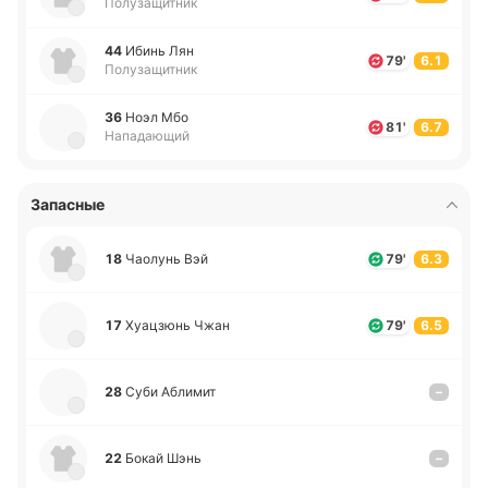
Полузащитник
44
Ибинь Лян
79'
6.1
Полузащитник
36
Ноэл Мбо
81'
6.7
Нападающий
Запасные
18
Чао­лунь Вэй
79'
6.3
17
Хуа­цзюнь Чжан
79'
6.5
28
Суби Абли­мит
–
22
Бокай Шэнь
–