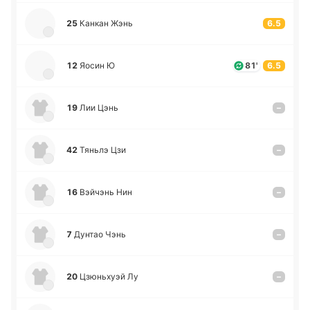
25
Канкан Жэнь
6.5
12
Яосин Ю
81'
6.5
19
Лии Цэнь
–
42
Тяньлэ Цзи
–
16
Вэй­чэнь Нин
–
7
Дунтао Чэнь
–
20
Цзю­ньхуэй Лу
–