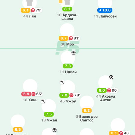
8.1
6.1
79'
10.0
10
Арда­зи­
44
Лян
11
Ла­пу­ссен
шви­ли
6.7
81'
36
Мбо
7.3
11
Ндиай
8.0
90'
5.9
65'
7.0
78'
44
Аковуа
18
Хань
Антви
45
Чжоу
6.3
7.5
8
Биспо дос
13
Чжан
Сантос
6.5
6.1
46'