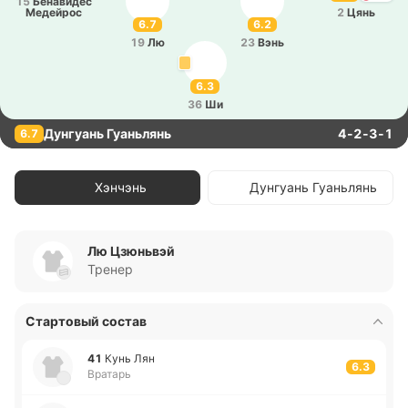
15
Бе­на­ви­дес
Ме­дей­рос
2
Цянь
6.7
6.2
19
Лю
23
Вэнь
6.3
36
Ши
Дунгуань Гуаньлянь
4-2-3-1
6.7
Хэнчэнь
Дунгуань Гуаньлянь
Лю Цзюньвэй
Тренер
Стартовый состав
41
Кунь Лян
6.3
Вратарь