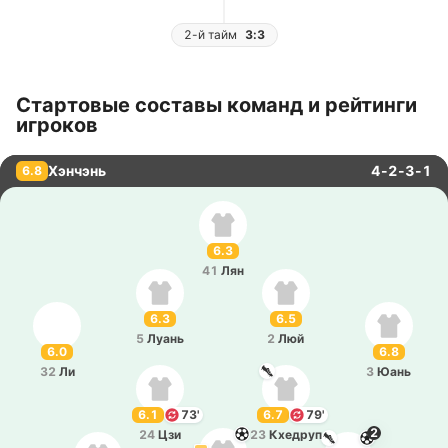
2-й тайм
3:3
Стартовые составы команд и рейтинги
игроков
Хэнчэнь
4-2-3-1
6.8
6.3
41
Лян
6.3
6.5
5
Луань
2
Люй
6.0
6.8
32
Ли
3
Юань
6.1
73'
6.7
79'
2
24
Цзи
23
Кхе­друп