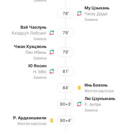
Замена
Му Цзыхань
78’
Чжоу Дади
Замена
Вэй Чаолунь
79’
Кхедруп Лобсанг
Замена
Чжан Хуацзюнь
79’
Лян Ибинь
Замена
Ю Яосин
81’
Н. Мбо
Замена
Инь Бовэнь
84’
Желтая карточка
Лю Цзунъюань
90+3’
Р. Антви
Замена
Р. Ардазишвили
90+4’
Желтая карточка