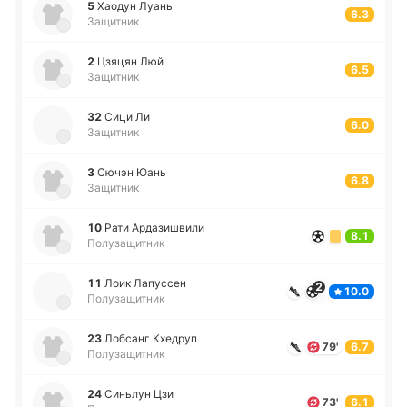
5
Хаодун Луань
6.3
Защитник
2
Цзяцян Люй
6.5
Защитник
32
Сици Ли
6.0
Защитник
3
Сючэн Юань
6.8
Защитник
10
Рати Арда­зи­шви­ли
8.1
Полузащитник
11
Лоик Ла­пу­ссен
2
10.0
Полузащитник
23
Ло­бсанг Кхе­друп
79'
6.7
Полузащитник
24
Си­ньлун Цзи
73'
6.1