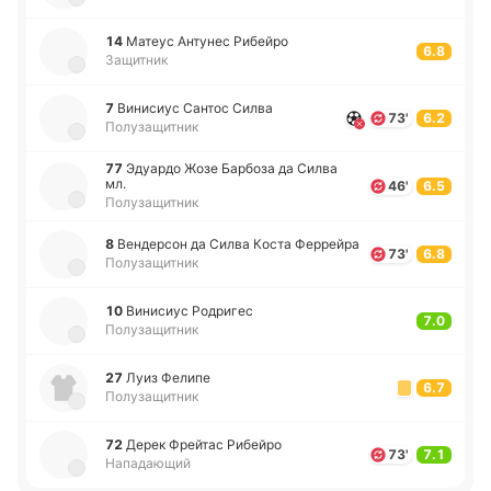
14
Матеус Анту­нес Ри­бей­ро
6.8
Защитник
7
Ви­ни­сиус Сантос Силва
73'
6.2
Полузащитник
77
Эдуа­рдо Жозе Ба­рбо­за да Силва
мл.
46'
6.5
Полузащитник
8
Ве­нде­рсон да Силва Коста Фе­ррей­ра
73'
6.8
Полузащитник
10
Ви­ни­сиус Ро­дри­гес
7.0
Полузащитник
27
Луиз Фелипе
6.7
Полузащитник
72
Дерек Фрей­тас Ри­бей­ро
73'
7.1
Нападающий