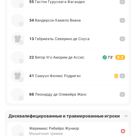
55
Гастон Гу­ру­сеа­га Фа­га­ндез
–
34
Ва­нде­рсон Камело Виана
–
13
Га­бриеэль Се­ве­ри­но де Соуса
–
22
Витор Уго Аморим де Ассис
73'
6.2
41
Самуэл Феликс Ро­дри­гес
–
66
Лео­на­рду де Оли­вей­ра Жанс
–
Дисквалифицированные и травмированные игроки
Же­ре­миас Ри­бей­ро Жуниор
Мышечная травма