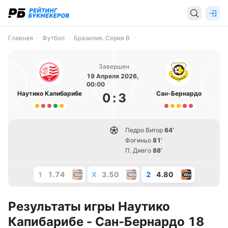
Главная
Футбол
Бразилия. Серия B
Завершен
19 Апреля 2026,
00:00
Наутико Капибарибе
Сан-Бернардо
0
:
3
Педро Витор
64’
Фогиньо
81’
П. Диего
88’
1
1.74
X
3.50
2
4.80
Результаты игры Наутико
Капибарибе - Сан-Бернардо 18