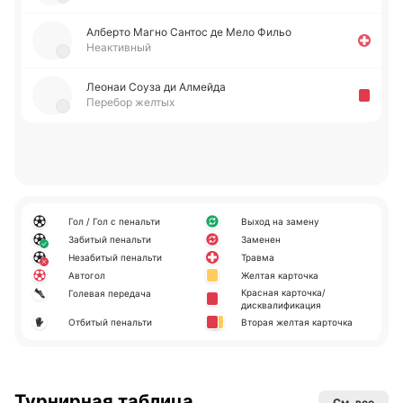
Албе­рто Магно Сантос де Мело Фильо
Неактивный
Леонаи Соуза ди Алмей­да
Перебор желтых
Гол / Гол с пенальти
Выход на замену
Забитый пенальти
Заменен
Незабитый пенальти
Травма
Автогол
Желтая карточка
Красная карточка/
Голевая передача
дисквалификация
Отбитый пенальти
Вторая желтая карточка
Турнирная таблица
См. все