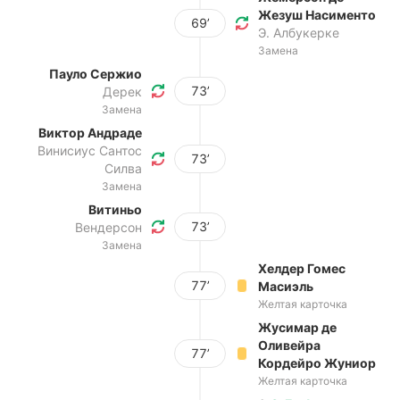
Жезуш Насименто
69’
Э. Албукерке
Замена
Пауло Сержио
73’
Дерек
Замена
Виктор Андраде
Винисиус Сантос
73’
Силва
Замена
Витиньо
73’
Вендерсон
Замена
Хелдер Гомес
77’
Масиэль
Желтая карточка
Жусимар де
Оливейра
77’
Кордейро Жуниор
Желтая карточка