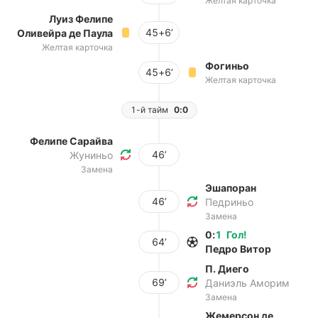
Желтая карточка
Луиз Фелипе
45+6’
Оливейра де Паула
Желтая карточка
Фогиньо
45+6’
Желтая карточка
1-й тайм
0:0
Фелипе Сарайва
46’
Жуниньо
Замена
Эшапоран
46’
Педриньо
Замена
0
:
1
Гол
!
64’
Педро Витор
П. Диего
69’
Даниэль Аморим
Замена
Жемерсон де