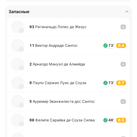
Запасные
93
Ре­ги­на­льдо Лопес де Жезус
–
11
Виктор Андра­де Сантос
73'
6.4
2
Арна­лдо Мануэл де Алмей­да
–
9
Пауло Сержио Луис де Соуза
73'
6.7
5
Ау­ре­мир Эва­нже­ли­ста дос Сантос
–
98
Фелипе Са­рай­ва де Соуза Силва
46'
6.5