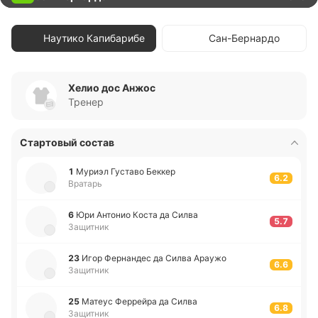
Наутико Капибарибе
Сан-Бернардо
Хелио дос Анжос
Тренер
Стартовый состав
1
Муриэл Гу­ста­во Беккер
6.2
Вратарь
6
Юри Анто­нио Коста да Силва
5.7
Защитник
23
Игор Фе­рна­ндес да Силва Араужо
6.6
Защитник
25
Матеус Фе­ррей­ра да Силва
6.8
Защитник