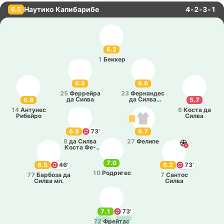
Наутико Капибарибе
4-2-3-1
6.5
6.2
1
Беккер
6.8
6.6
25
Фе­ррей­ра
23
Фе­рна­ндес
да Силва
да Силва
6.8
5.7
Араужо
14
Анту­нес
6
Коста да
Ри­бей­ро
Силва
6.8
73'
6.7
8
да Силва
27
Фелипе
Коста Фе­
ррей­ра
7.0
6.5
46'
6.2
73'
10
Ро­дри­гес
77
Ба­рбо­за да
7
Сантос
Силва мл.
Силва
7.1
73'
72
Фрей­тас