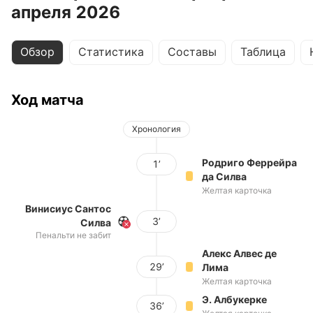
апреля 2026
Обзор
Статистика
Составы
Таблица
Ход матча
Хронология
Родриго Феррейра
1’
да Силва
Желтая карточка
Винисиус Сантос
3’
Силва
Пенальти не забит
Алекс Алвес де
29’
Лима
Желтая карточка
Э. Албукерке
36’