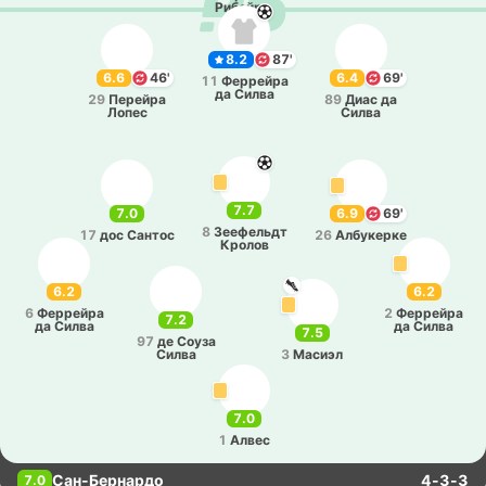
Ри­бей­ро
8.2
87'
6.6
46'
6.4
69'
11
Фе­ррей­ра
да Силва
29
Пе­рей­ра
89
Диас да
Лопес
Силва
7.7
7.0
6.9
69'
8
Зее­фельдт
17
дос Сантос
26
Албу­ке­рке
Кролов
6.2
6.2
6
Фе­ррей­ра
2
Фе­ррей­ра
7.2
да Силва
да Силва
7.5
97
де Соуза
Силва
3
Масиэл
7.0
1
Алвес
Сан-Бернардо
4-3-3
7.0