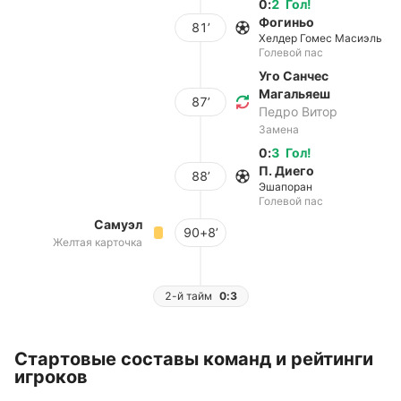
0
:
2
Гол
!
Фогиньо
81’
Хелдер Гомес Масиэль
Голевой пас
Уго Санчес
Магальяеш
87’
Педро Витор
Замена
0
:
3
Гол
!
П. Диего
88’
Эшапоран
Голевой пас
Самуэл
90+8’
Желтая карточка
2-й тайм
0:3
Стартовые составы команд и рейтинги
игроков