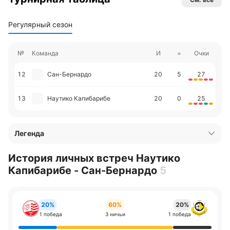
Регулярный сезон
№
Команда
И
=
Очки
12
Сан-Бернардо
20
5
27
13
Наутико Капибарибе
20
0
25
Легенда
История личных встреч Наутико
Капибарибе - Сан-Бернардо
5
20%
60%
20%
1 победа
3 ничьи
1 победа