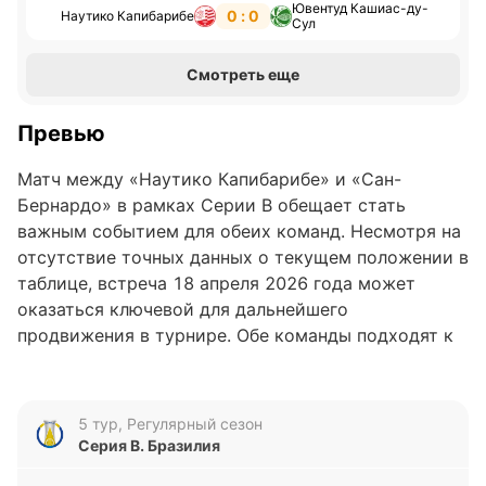
Ювентуд Кашиас-ду-
0 : 0
Наутико Капибарибе
Сул
Смотреть еще
Превью
Матч между «Наутико Капибарибе» и «Сан-
Бернардо» в рамках Серии B обещает стать
важным событием для обеих команд. Несмотря на
отсутствие точных данных о текущем положении в
таблице, встреча 18 апреля 2026 года может
оказаться ключевой для дальнейшего
продвижения в турнире. Обе команды подходят к
игре с разным настроем, что придаёт
дополнительный интерес предстоящему поединку.
5 тур, Регулярный сезон
Анализ формы команд
Серия B. Бразилия
«Наутико Капибарибе» демонстрирует достаточно