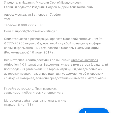
Учредитель Издания: Мирзоян Сергей Владимирович
Обновлено:
Главный редактор Издания: Бодров Андрей Константинович
Адрес: Москва, ул.Бутлерова 17, офис
259
Автор
Телефон:
8 800 777 76 76
E-mail:
support@bookmaker-ratings.ru
Екатерина Шишканова
Свидетельство о регистрации средств массовой информации: Эл
ФС77-70265 выдано Федеральной службой по надзору в сфере
Подписаться
связи, информационных технологий и массовых коммуникаций
(Роскомнадзора) 10 июля 2017 г.
Все материалы сайта доступны по лицензии
Creative Commons
Attribution 4.0 International
Вы должны указать имя автора (создателя)
произведения (материала) и стороны атрибуции, уведомление об
авторских правах, название лицензии, уведомление об оговорке и
ссылку на материал, если они предоставлены вместе с материалом.
Играйте осторожно. При признаках
зависимости обратитесь к специалисту
Материалы сайта предназначены для лиц
старше 18 лет (18+)