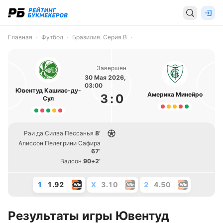
Главная
Футбол
Бразилия. Серия B
Завершен
30 Мая 2026,
03:00
Ювентуд Кашиас-ду-
Америка Минейро
3
:
0
Сул
Раи да Силва Пессанья
8’
Алиссон Пелегрини Сафира
67’
Вадсон
90+2’
1
1.92
X
3.10
2
4.50
Результаты игры Ювентуд