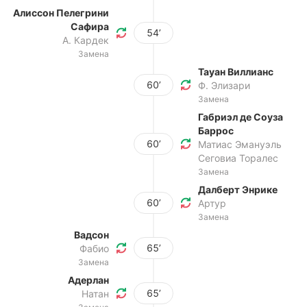
Алиссон Пелегрини
Сафира
54’
А. Кардек
Замена
Тауан Виллианс
60’
Ф. Элизари
Замена
Габриэл де Соуза
Баррос
60’
Матиас Эмануэль
Сеговиа Торалес
Замена
Далберт Энрикe
60’
Артур
Замена
Вадсон
65’
Фабио
Замена
Адерлан
65’
Натан