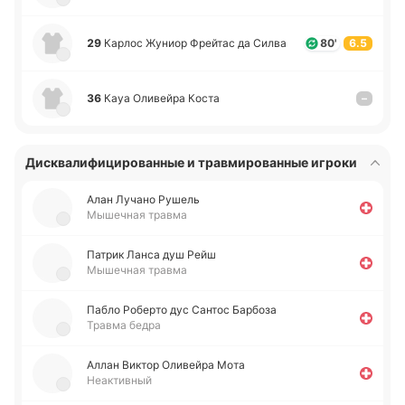
29
Карлос Жуниор Фрей­тас да Силва
80'
6.5
36
Кауа Оли­вей­ра Коста
–
Дисквалифицированные и травмированные игроки
Алан Лучано Рушель
Мышечная травма
Патрик Ланса душ Рейш
Мышечная травма
Пабло Ро­бе­рто дус Сантос Ба­рбо­за
Травма бедра
Аллан Виктор Оли­вей­ра Мота
Неактивный