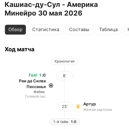
Кашиас-ду-Сул - Америка
Минейро 30 мая 2026
Обзор
Статистика
Составы
Таблица
Ход матча
Хронология
Гол
!
1
:
0
8’
Раи да Силва
Пессанья
Фабио
Голевой пас
Артур
25’
Желтая карточка
1-й тайм
1:0