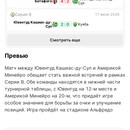
4 : 2
Ботафого
Сул
Серия B
17 июля 2026
Ювентуд Кашиас-ду-
2 : 0
Куяба
Сул
Смотреть еще
Превью
Матч между Ювентуд Кашиас-ду-Сул и Америкой
Минейро обещает стать важной встречей в рамках
Серии B. Обе команды находятся в нижней части
турнирной таблицы, с Ювентуд на 12-м месте и
Америкой Минейро на 20-м, что придаёт игре
особое значение для борьбы за очки и улучшение
позиций. Игра пройдёт на стадионе Альфредо
Якони, где хозяева попытаются использовать
преимущество домашнего поля.