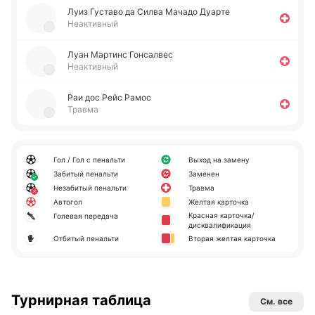
Луиз Гу­ста­во да Силва Мачадо Дуарте
Неактивный
Луан Ма­ртинс Го­нса­лвес
Неактивный
Раи дос Рейс Рамос
Травма
Гол / Гол с пенальти
Выход на замену
Забитый пенальти
Заменен
Незабитый пенальти
Травма
Автогол
Желтая карточка
Красная карточка/
Голевая передача
дисквалификация
Отбитый пенальти
Вторая желтая карточка
Турнирная таблица
См. все