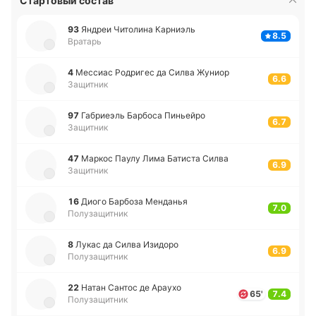
Стартовый состав
93
Яндреи Чи­то­ли­на Ка­рниэль
8.5
Вратарь
4
Ме­ссиас Ро­дри­гес да Силва Жуниор
6.6
Защитник
97
Га­бриеэль Ба­рбо­са Пи­ньей­ро
6.7
Защитник
47
Маркос Паулу Лима Ба­ти­ста Силва
6.9
Защитник
16
Диого Ба­рбо­за Ме­нда­нья
7.0
Полузащитник
8
Лукас да Силва Изи­до­ро
6.9
Полузащитник
22
Натан Сантос де Араухо
65'
7.4
Полузащитник