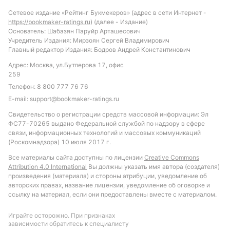
стать индивидуальный тотал Ювентуд Кашиас-ду-
Сетевое издание «Рейтинг Букмекеров» (адрес в сети Интернет -
Сул больше 0.5 жёлтых карточек, что
https://bookmaker-ratings.ru
) (далее - Издание)
подтверждается статистикой последних встреч.
Основатель: Шабазян Паруйр Арташесович
Учредитель Издания: Мирзоян Сергей Владимирович
Также стоит обратить внимание на общее
Главный редактор Издания: Бодров Андрей Константинович
количество фолов — ожидается высокий уровень
Адрес: Москва, ул.Бутлерова 17, офис
борьбы и жёсткая игра. Такой подход позволит
259
лучше понять динамику матча и сделать более
Телефон:
8 800 777 76 76
обоснованные выводы по исходу встречи.
E-mail:
support@bookmaker-ratings.ru
Обновлено:
Свидетельство о регистрации средств массовой информации: Эл
ФС77-70265 выдано Федеральной службой по надзору в сфере
связи, информационных технологий и массовых коммуникаций
Автор
(Роскомнадзора) 10 июля 2017 г.
Все материалы сайта доступны по лицензии
Creative Commons
Александр Трибуш
Attribution 4.0 International
Вы должны указать имя автора (создателя)
произведения (материала) и стороны атрибуции, уведомление об
авторских правах, название лицензии, уведомление об оговорке и
Подписаться
ссылку на материал, если они предоставлены вместе с материалом.
Играйте осторожно. При признаках
зависимости обратитесь к специалисту