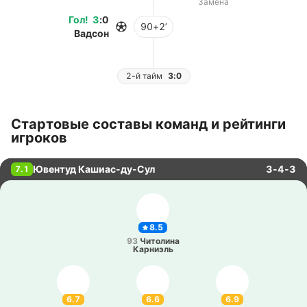
Замена
Гол
!
3
:
0
90+2’
Вадсон
2-й тайм
3:0
Стартовые составы команд и рейтинги
игроков
Ювентуд Кашиас-ду-Сул
3-4-3
7.1
8.5
93
Чи­то­ли­на
Ка­рниэль
6.7
6.6
6.9