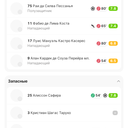
75
Раи да Силва Пе­сса­нья
80'
7.8
Полузащитник
11
Фабио де Лима Коста
65'
7.4
Нападающий
17
Луис Ма­нуэль Кастро Ка­се­рес
80'
6.8
Нападающий
9
Алан Кардек де Соуза Пе­рей­ра мл.
54'
6.5
Нападающий
Запасные
25
Али­ссон Сафира
54'
7.8
3
Кри­стиан Шагас Таруко
–