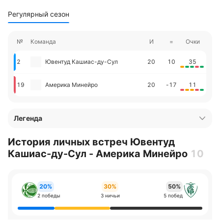
Регулярный сезон
№
Команда
И
=
Очки
2
Ювентуд Кашиас-ду-Сул
20
10
35
19
Америка Минейро
20
-17
11
Легенда
История личных встреч Ювентуд
Кашиас-ду-Сул - Америка Минейро
10
20%
30%
50%
2 победы
3 ничьи
5 побед