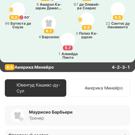
8
Амарал Ка­
97
де Оли­вей­
за­рин Да­ма­се­
ра Соарес
но
6.2
60'
6.5
96
Ба­ти­ста де
22
Сантос ду
Соуза
На­си­ме­нто
6.6
6.7
3
Пелаэ Ка­
4
Ба­рсе­лос
рдо­зо
5.7
1
Алмей­да
Пинто
Америка Минейро
4-2-3-1
6.4
Ювентуд Кашиас-ду-
Америка Минейро
Сул
Маурисио Барбьери
Тренер