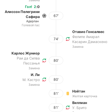
Замена
Гол
!
2
:
0
Алиссон Пелегрини
67’
Сафира
Адерлан
Голевой пас
Отавио Гонсалвес
Фелипе Амарал
74’
Касарин Дамаскено
Замена
Карлос Жуниор
Раи да Силва
80’
Пессанья
Замена
И. Ли
80’
М. Кастро
Замена
Нэйтан
81’
Желтая карточка
Виллиан
81’
У. Брито