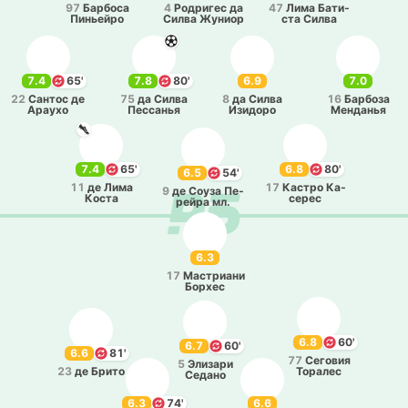
97
Ба­рбо­са
4
Ро­дри­гес да
47
Лима Ба­ти­
Пи­ньей­ро
Силва Жуниор
ста Силва
7.4
65'
7.8
80'
6.9
7.0
22
Сантос де
75
да Силва
8
да Силва
16
Ба­рбо­за
Араухо
Пе­сса­нья
Изи­до­ро
Ме­нда­нья
7.4
65'
6.8
80'
6.5
54'
11
де Лима
17
Кастро Ка­
9
де Соуза Пе­
Коста
се­рес
рей­ра мл.
6.3
17
Ма­стриа­ни
Борхес
6.8
60'
6.7
60'
6.6
81'
77
Се­го­вия
5
Эли­за­ри
23
де Брито
То­ра­лес
Седано
6.3
74'
6.6