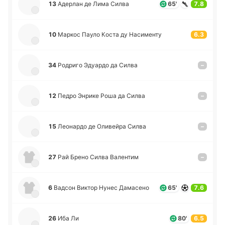
13
Аде­рлан де Лима Силва
65'
7.8
10
Маркос Пауло Коста ду На­си­ме­нту
6.3
34
Ро­дри­го Эдуа­рдо да Силва
–
12
Педро Энрике Роша да Силва
–
15
Лео­на­рдо де Оли­вей­ра Силва
–
27
Рай Брено Силва Ва­ле­нтим
–
6
Вадсон Виктор Нунес Да­ма­се­но
65'
7.6
26
Иба Ли
80'
6.5