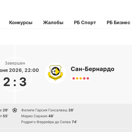
Конкурсы
Жалобы
РБ Спорт
РБ Бизнес
Завершен
Сан-Бернардо
юня 2026, 22:00
2
:
3
е
29’
Фелипе Гарсия Гонсалвеш
26’
л
55’
Марио Сержио
48’
Родриго Феррейра да Силва
74’