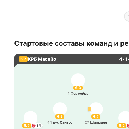
Стартовые составы команд и ре
КРБ Масейо
4-1
6.7
6.3
1
Фе­ррей­ра
6.5
6.7
44
дус Сантос
27
Ши­рманн
6.7
84'
6.2