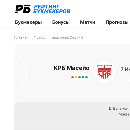
Букмекеры
Бонусы
Матчи
Прогнозы
Главная
Футбол
Бразилия. Серия B
КРБ Масейо
7 И
Д. Бельмонт
Микаэ