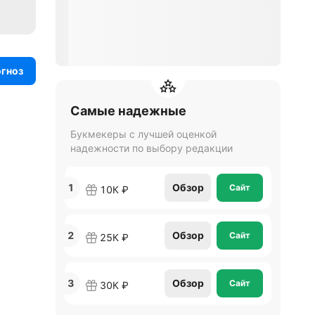
огноз
Самые надежные
Букмекеры с лучшей оценкой
надежности по выбору редакции
1
Обзор
Сайт
10К ₽
2
Обзор
Сайт
25К ₽
3
Обзор
Сайт
30К ₽