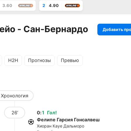
3.60
2
4.90
ейо - Сан-Бернардо
Добавить пр
H2H
Прогнозы
Превью
Хронология
26’
0
:
1
Гол
!
Фелипе Гарсия Гонсалвеш
Хиоран Кауе Дальморо