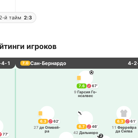
2-й тайм
2:3
йтинги игроков
-4-1
Сан-Бернардо
4-2
7.0
7.6
67'
9
Гарсия Го­
нса­лвес
6.3
62'
6.3
61'
6.7
46'
27
де Оли­вей­
11
Фе­ррей­ра
ра
да Силва
42
Да­льмо­ро
77'
2