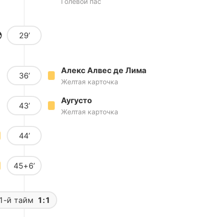
Голевой пас
29’
Алекс Алвес де Лима
36’
Желтая карточка
Аугусто
43’
Желтая карточка
44’
45+6’
1-й тайм
1:1