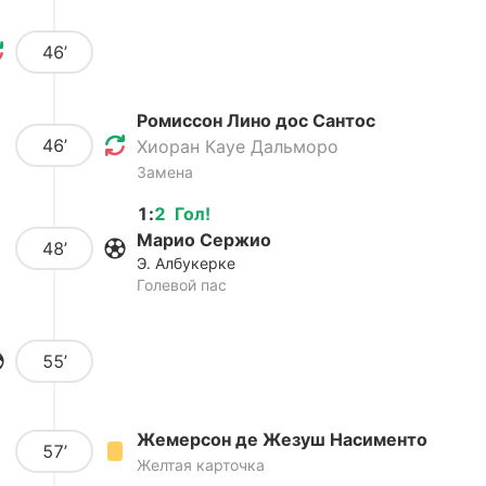
46’
Ромиссон Лино дос Сантос
46’
Хиоран Кауе Дальморо
Замена
1
:
2
Гол
!
Марио Сержио
48’
Э. Албукерке
Голевой пас
55’
Жемерсон де Жезуш Насименто
57’
Желтая карточка