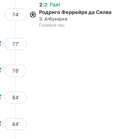
2
:
3
Гол
!
Родриго Феррейра да Силва
74’
Э. Албукерке
Голевой пас
77’
78’
84’
84’