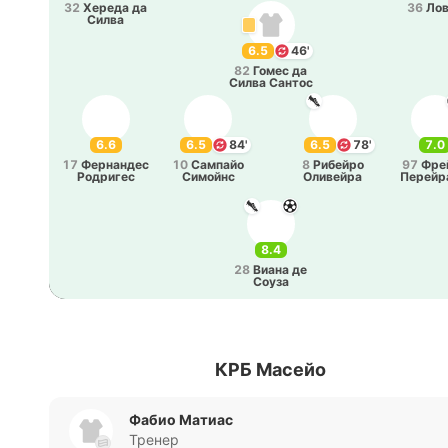
32
Хереда да
36
Ло
Силва
6.5
46'
82
Гомес да
Силва Сантос
6.6
6.5
84'
6.5
78'
7.0
17
Фе­рна­ндес
10
Са­мпайо
8
Ри­бей­ро
97
Фре
Ро­дри­гес
Си­мойнс
Оли­вей­ра
Пе­рей­р
Силв
8.4
28
Виана де
Соуза
КРБ Масейо
Фабио Матиас
Тренер