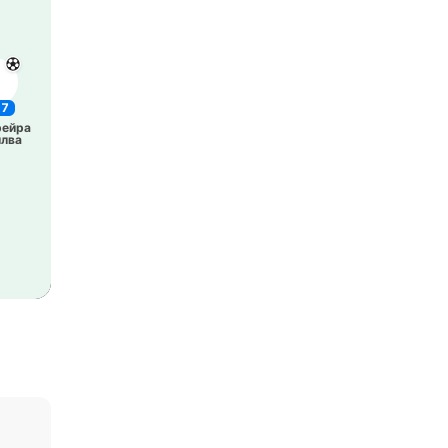
.7
ей­ра
илва