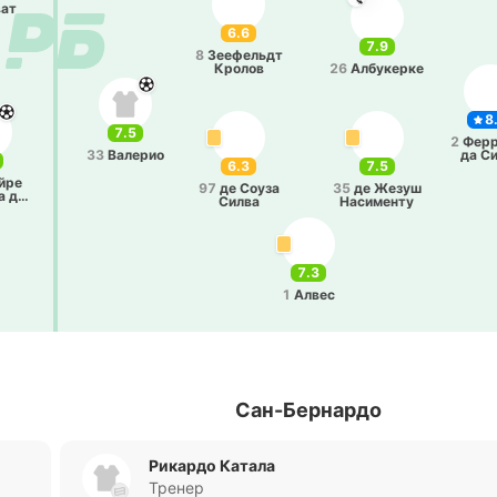
ват
6.6
7.9
8
Зее­фельдт
Кролов
26
Албу­ке­рке
8
7.5
2
Фе­рр
33
Ва­ле­рио
да С
6.3
7.5
йре
97
де Соуза
35
де Жезуш
а да
Силва
На­си­ме­нту
а
7.3
1
Алвес
Сан-Бернардо
Рикардо Катала
Тренер