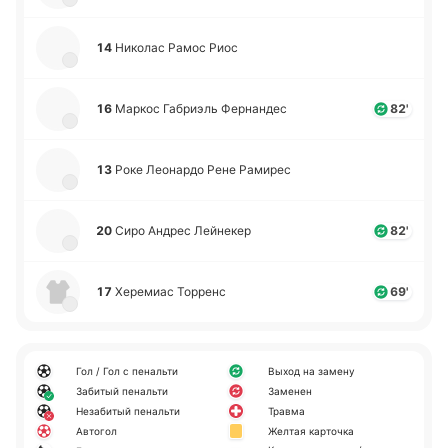
14
Ни­ко­лас Рамос Риос
16
Маркос Га­бриэль Фе­рна­ндес
82'
13
Роке Лео­на­рдо Рене Ра­ми­рес
20
Сиро Андрес Лей­не­кер
82'
17
Хе­ре­миас То­рренс
69'
Гол / Гол с пенальти
Выход на замену
Забитый пенальти
Заменен
Незабитый пенальти
Травма
Автогол
Желтая карточка