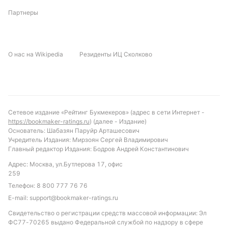
Прогноз и рекомендации по ставкам
Партнеры
Учитывая текущую форму и статистику, можно
предположить, что матч пройдет с умеренным
О нас на Wikipedia
Резиденты ИЦ Сколково
количеством голов. Прогноз на победу Колегиялес
выглядит обоснованным, учитывая их более
стабильные результаты и лучшую разницу забитых
и пропущенных мячей. Рекомендуемой ставкой
может стать тотал меньше 2.5 голов, учитывая
Сетевое издание «Рейтинг Букмекеров» (адрес в сети Интернет -
низкую среднюю результативность команд и
https://bookmaker-ratings.ru
) (далее - Издание)
процент "сухих" побед в лиге. Также стоит
Основатель: Шабазян Паруйр Арташесович
Учредитель Издания: Мирзоян Сергей Владимирович
обратить внимание на возможность ничейного
Главный редактор Издания: Бодров Андрей Константинович
исхода, учитывая осторожность обеих команд в
Адрес: Москва, ул.Бутлерова 17, офис
обороне.
259
Обновлено:
Телефон:
8 800 777 76 76
E-mail:
support@bookmaker-ratings.ru
Свидетельство о регистрации средств массовой информации: Эл
Автор
ФС77-70265 выдано Федеральной службой по надзору в сфере