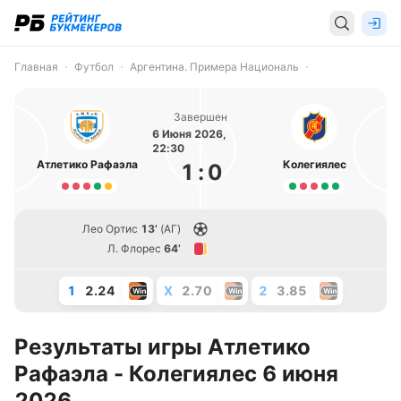
Главная
Футбол
Аргентина. Примера Националь
Завершен
6 Июня 2026,
22:30
Атлетико Рафаэла
Колегиялес
1
:
0
Лео Ортис
13’
(АГ)
Л. Флорес
64’
1
2.24
X
2.70
2
3.85
Результаты игры Атлетико
Рафаэла - Колегиялес 6 июня
2026