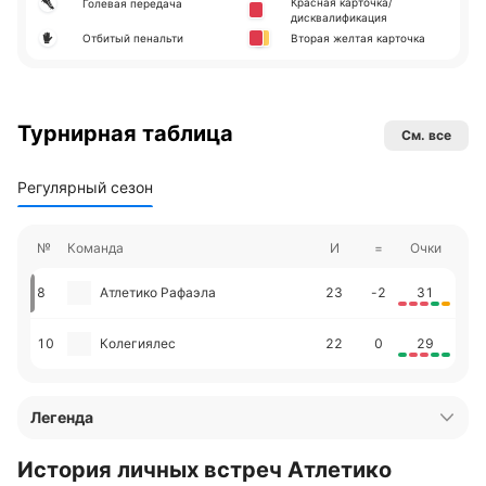
Красная карточка/
Голевая передача
дисквалификация
Отбитый пенальти
Вторая желтая карточка
Турнирная таблица
См. все
Регулярный сезон
№
Команда
И
=
Очки
8
Атлетико Рафаэла
23
-2
31
10
Колегиялес
22
0
29
Легенда
История личных встреч Атлетико