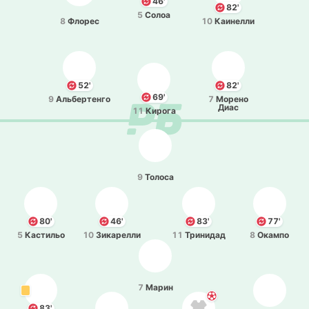
46'
82'
5
Солоа
8
Флорес
10
Каи­не­лли
52'
82'
69'
9
Альбе­рте­нго
7
Морено
Диас
11
Кирога
9
Толоса
80'
46'
83'
77'
5
Ка­сти­льо
10
Зи­ка­ре­лли
11
Три­ни­дад
8
Окампо
7
Марин
83'