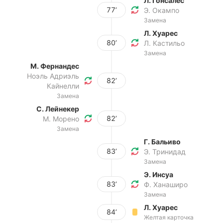
Л. Гонсалес
77’
Э. Окампо
Замена
Л. Хуарес
80’
Л. Кастильо
Замена
М. Фернандес
Ноэль Адриэль
82’
Кайнелли
Замена
С. Лейнекер
82’
М. Морено
Замена
Г. Бальиво
83’
Э. Тринидад
Замена
Э. Инсуа
83’
Ф. Ханаширо
Замена
Л. Хуарес
84’
Желтая карточка