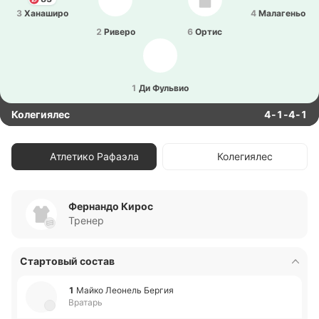
3
Ха­на­ши­ро
4
Ма­ла­ге­ньо
2
Риверо
6
Ортис
1
Ди Фу­львио
Колегиялес
4-1-4-1
Атлетико Рафаэла
Колегиялес
Фернандо Кирос
Тренер
Стартовый состав
1
Майко Лео­нель Бергия
Вратарь