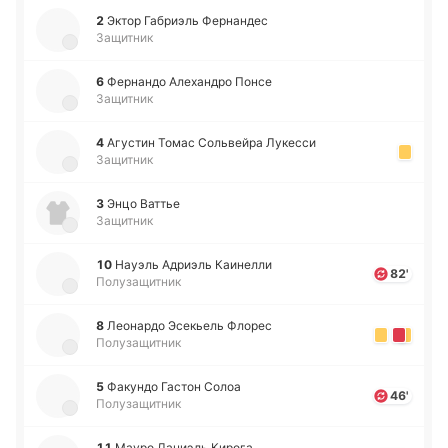
2
Эктор Га­бриэль Фе­рна­ндес
Защитник
6
Фе­рна­ндо Але­ха­ндро Понсе
Защитник
4
Агу­стин Томас Со­львей­ра Лу­ке­сси
Защитник
3
Энцо Ваттье
Защитник
10
Науэль Адриэль Каи­не­лли
82'
Полузащитник
8
Лео­на­рдо Эсе­кьель Флорес
Полузащитник
5
Фа­ку­ндо Гастон Солоа
46'
Полузащитник
11
Мауро Да­ниэль Кирога