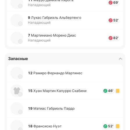
69'
Нападающий
9
Лукас Га­бриэль Альбе­рте­нго
52'
Нападающий
7
Ма­рти­ниа­но Морено Диас
82'
Нападающий
Запасные
12
Рамиро Фе­рна­ндо Ма­рти­нес
15
Хуан Мартин Ка­пу­рро Ска­би­ни
46'
19
Матиас Га­бриэль Пардо
18
Фра­нси­ско Нуэт
52'