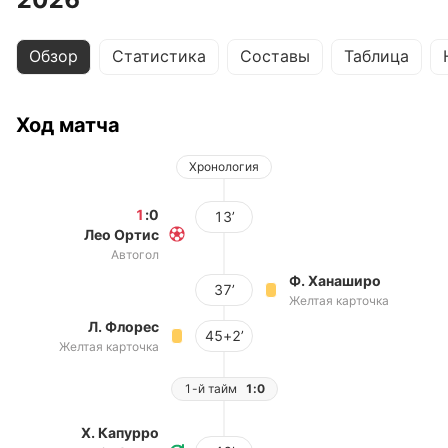
Обзор
Статистика
Составы
Таблица
Ход матча
Хронология
1
:
0
13’
Лео Ортис
Автогол
Ф. Ханаширо
37’
Желтая карточка
Л. Флорес
45+2’
Желтая карточка
1-й тайм
1:0
Х. Капурро