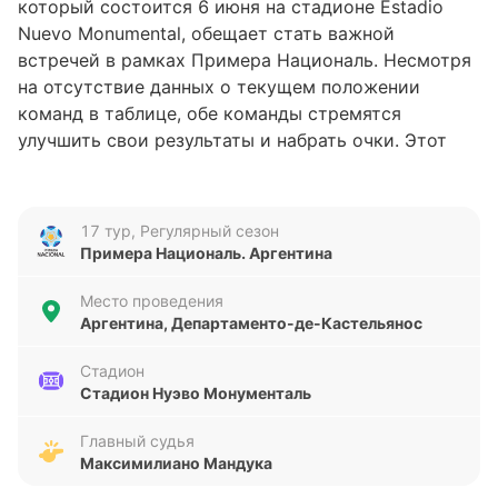
который состоится 6 июня на стадионе Estadio
Nuevo Monumental, обещает стать важной
встречей в рамках Примера Националь. Несмотря
на отсутствие данных о текущем положении
команд в таблице, обе команды стремятся
улучшить свои результаты и набрать очки. Этот
поединок может стать ключевым для дальнейшего
развития их сезонов.
17 тур, Регулярный сезон
Анализ формы команд
Примера Националь. Аргентина
Атлетико Рафаэла подходит к матчу с переменной
Место проведения
формой: в последних пяти играх команда
Аргентина, Департаменто-де-Кастельянос
одержала две победы, но при этом потерпела три
поражения. За этот период они забили всего три
Стадион
Стадион Нуэво Монументаль
гола, пропустив шесть, что говорит о проблемах в
обороне и недостаточной результативности.
Главный судья
Колегиялес, напротив, демонстрируют более
Максимилиано Мандука
стабильные результаты с двумя победами, двумя