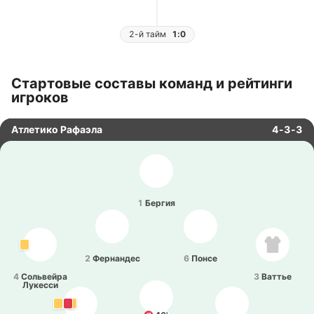
2-й тайм
1:0
Стартовые составы команд и рейтинги
игроков
Атлетико Рафаэла
4-3-3
1
Бергия
2
Фе­рна­ндес
6
Понсе
4
Со­львей­ра
3
Ваттье
Лу­ке­сси