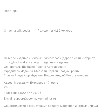
С учетом текущей формы команд и статистики
Партнеры
последних встреч, можно ожидать, что Сивасспор
одержит победу в этом матче. Рекомендуемая
ставка — «Победа Сивасспор» с учетом их
стабильности в последних играх. Также стоит
О нас на Wikipedia
Резиденты ИЦ Сколково
обратить внимание на ставку «тотал больше 1.5
голов», учитывая статистику предыдущих встреч
между этими командами. Это может стать
интересным вариантом для тех, кто ищет
дополнительные возможности для ставок.
Сетевое издание «Рейтинг Букмекеров» (адрес в сети Интернет -
https://bookmaker-ratings.ru
) (далее - Издание)
Основатель: Шабазян Паруйр Арташесович
Обновлено:
Учредитель Издания: Мирзоян Сергей Владимирович
Главный редактор Издания: Бодров Андрей Константинович
Автор
Адрес: Москва, ул.Бутлерова 17, офис
259
Максим Максименко
Телефон:
8 800 777 76 76
E-mail:
support@bookmaker-ratings.ru
Подписаться
Свидетельство о регистрации средств массовой информации: Эл