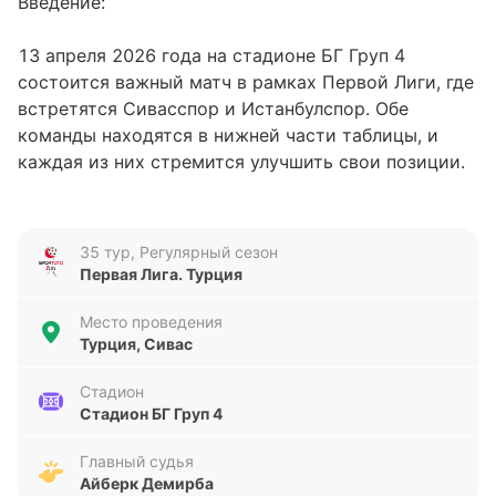
Введение:
13 апреля 2026 года на стадионе БГ Груп 4
состоится важный матч в рамках Первой Лиги, где
встретятся Сивасспор и Истанбулспор. Обе
команды находятся в нижней части таблицы, и
каждая из них стремится улучшить свои позиции.
Сивасспор занимает 18-е место, тогда как
Истанбулспор находится на 12-й строчке. Этот
матч может стать решающим для обеих команд в
35 тур, Регулярный сезон
их борьбе за выживание.
Первая Лига. Турция
Анализ формы команд:
Место проведения
Турция, Сивас
Сивасспор демонстрирует неплохую форму в
Стадион
последних пяти матчах, одержав три победы, одну
Стадион БГ Груп 4
ничью и потерпев одно поражение. За это время
команда забила 8 голов и пропустила 4, что
Главный судья
свидетельствует о стабильной атаке и надежной
Айберк Демирба