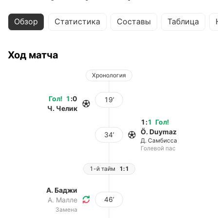
Обзор
Статистика
Составы
Таблица
Ход матча
Хронология
Гол
!
1
:
0
19’
Ч. Челик
1
:
1
Гол
!
Ö. Duymaz
34’
Д. Самбисса
Голевой пас
1-й тайм
1:1
А. Баджи
46’
А. Малле
Замена