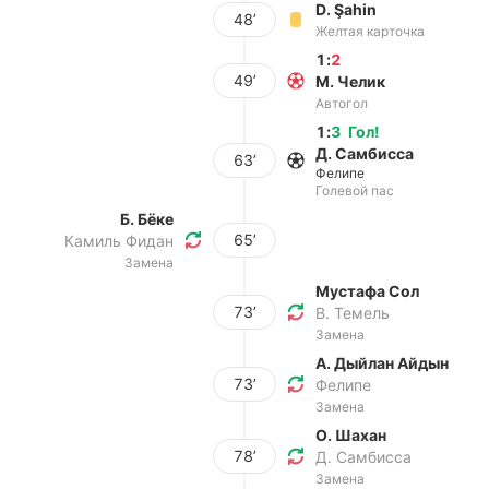
D. Şahin
48’
Желтая карточка
1
:
2
49’
М. Челик
Автогол
1
:
3
Гол
!
Д. Самбисса
63’
Фелипе
Голевой пас
Б. Бёке
65’
Камиль Фидан
Замена
Мустафа Сол
73’
В. Темель
Замена
А. Дыйлан Айдын
73’
Фелипе
Замена
О. Шахан
78’
Д. Самбисса
Замена