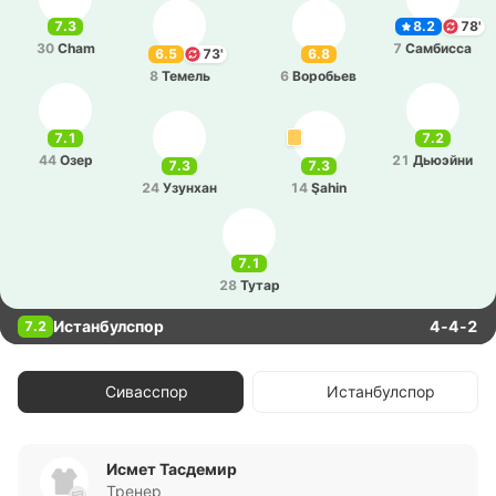
7.3
8.2
78'
30
Cham
7
Са­мби­сса
6.5
73'
6.8
8
Темель
6
Во­ро­бьев
7.1
7.2
44
Озер
21
Дьюэй­ни
7.3
7.3
24
Узу­нхан
14
Şahin
7.1
28
Тутар
Истанбулспор
4-4-2
7.2
Сивасспор
Истанбулспор
Исмет Тасдемир
Тренер