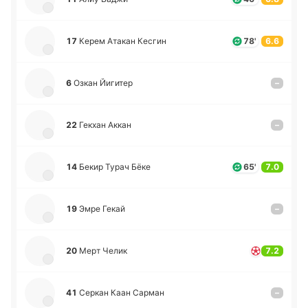
17
Керем Атакан Кесгин
78'
6.6
6
Озкан Йи­ги­тер
–
22
Гекхан Аккан
–
14
Бекир Турач Бёке
65'
7.0
19
Эмре Гекай
–
20
Мерт Челик
7.2
41
Серкан Каан Сарман
–