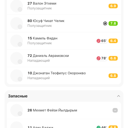
27
Валон Этхеми
6.9
Полузащитник
80
Юсуф Чихат Челик
7.8
Полузащитник
15
Камиль Фидан
65'
6.4
Полузащитник
72
Да­ниэль Авра­мо­вски
78'
6.6
Нападающий
10
Джо­на­тан Тео­фи­лус Око­ро­нкво
6.8
Нападающий
Запасные
26
Мехмет Фейзи Йы­лды­рым
–
11
Алиу Баджи
46'
6.8