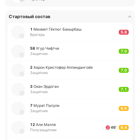
Стартовый состав
1
Мехмет Гёктюг Ба­кы­рбаш
5.8
Вратарь
58
Угур Чифтчи
7.0
Защитник
2
Аарон Кри­сто­фер Аппи­нда­нгойе
7.0
Защитник
3
Окан Эрдо­ган
7.1
Защитник
7
Мурат Палули
6.6
Защитник
12
Али Малле
46'
6.4
Полузащитник