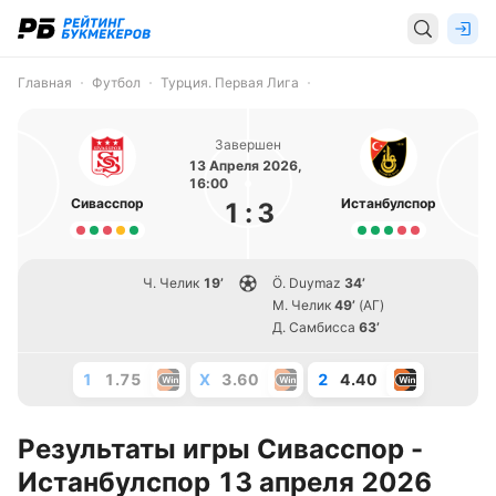
Главная
Футбол
Турция. Первая Лига
Завершен
13 Апреля 2026,
16:00
Сивасспор
Истанбулспор
1
:
3
Ч. Челик
19’
Ö. Duymaz
34’
М. Челик
49’
(АГ)
Д. Самбисса
63’
1
1.75
X
3.60
2
4.40
Результаты игры Сивасспор -
Истанбулспор 13 апреля 2026