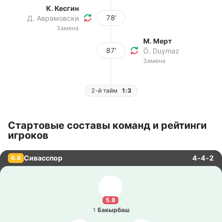
К. Кесгин
78’
Д. Аврамовски
Замена
М. Мерт
87’
Ö. Duymaz
Замена
2-й тайм
1:3
Стартовые составы команд и рейтинги
игроков
Сивасспор
4-4-2
6.8
5.8
1
Ба­кы­рбаш