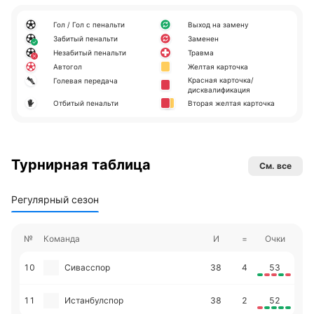
Гол / Гол с пенальти
Выход на замену
Забитый пенальти
Заменен
Незабитый пенальти
Травма
Автогол
Желтая карточка
Красная карточка/
Голевая передача
дисквалификация
Отбитый пенальти
Вторая желтая карточка
Турнирная таблица
См. все
Регулярный сезон
№
Команда
И
=
Очки
10
Сивасспор
38
4
53
11
Истанбулспор
38
2
52