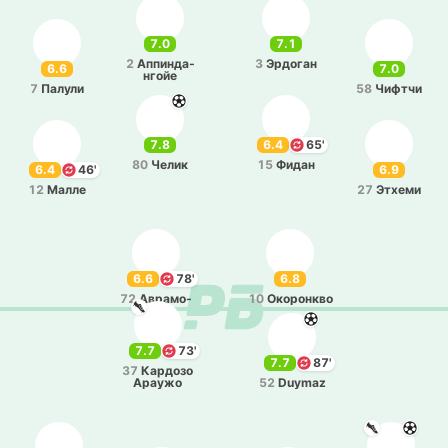
7.0
7.1
2
Аппи­нда­
3
Эрдо­ган
6.6
7.0
нгойе
7
Палули
58
Чифтчи
7.8
6.4
65'
80
Челик
15
Фидан
6.4
46'
6.9
12
Малле
27
Этхеми
6.6
78'
6.8
72
Авра­мо­
10
Око­ро­нкво
вски
7.7
73'
7.7
87'
37
Ка­рдо­зо
Араужо
52
Duymaz