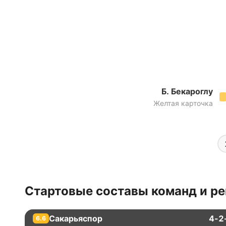
Б. Бекароглу
Желтая карточка
Стартовые составы команд и ре
Сакарьяспор
4-2
6.6