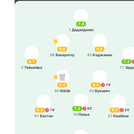
7.4
1
Да­да­кде­низ
6.8
6.6
86
Бе­ка­ро­глу
43
Ко­джа­ман
6.1
7.2
2
Тей­шей­ра
77
Эрдо
6.0
6.5
78'
80
Kütük
44
Ву­ко­вич
7.2
65'
6.2
78'
6.9
55'
10
Пенья
91
Бостан
27
Ква­бе­на