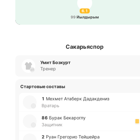
6.1
99
Йы­лды­рым
Сакарьяспор
Умит Бозкурт
Тренер
Стартовые составы
1
Мехмет Ата­берк Да­да­кде­низ
Вратарь
86
Бурак Бе­ка­ро­глу
Защитник
2
Руан Гре­го­рио Тей­шей­ра