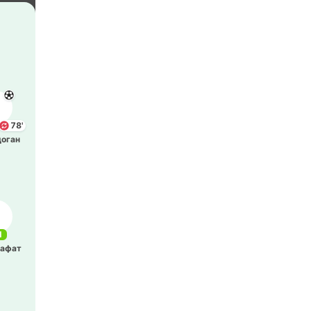
78'
о­ган
1
ла­фат