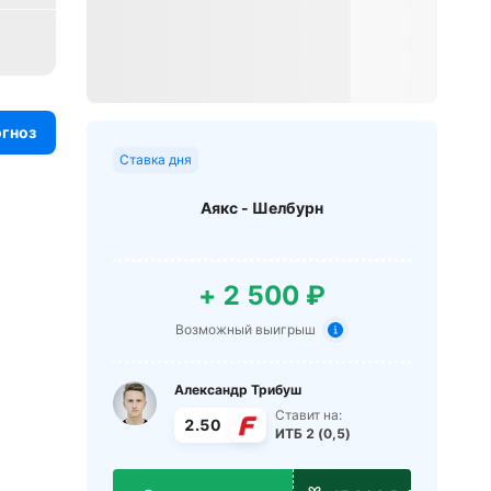
огноз
Ставка дня
Аякс - Шелбурн
+ 2 500 ₽
Возможный выигрыш
Александр Трибуш
Ставит на:
2.50
ИТБ 2 (0,5)