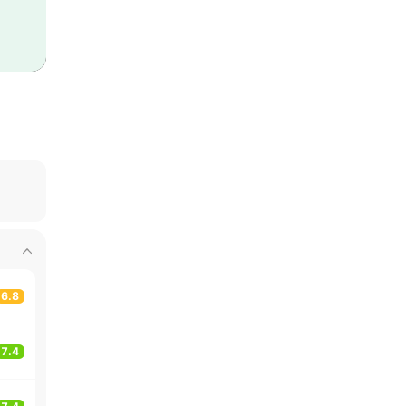
6.8
7.4