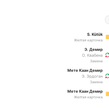
S. Kütük
Желтая карточка
Э. Демир
О. Квабена
Замена
Мете Каан Демир
Э. Эрдоган
Замена
Мете Каан Демир
Желтая карточка