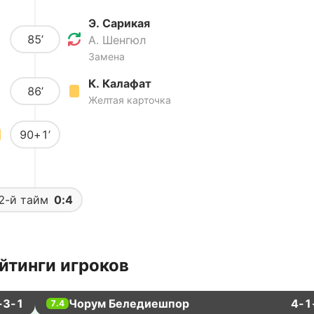
Э. Сарикая
85’
А. Шенгюл
Замена
К. Калафат
86’
Желтая карточка
90+1’
2-й тайм
0:4
йтинги игроков
-3-1
Чорум Беледиешпор
4-1
7.4