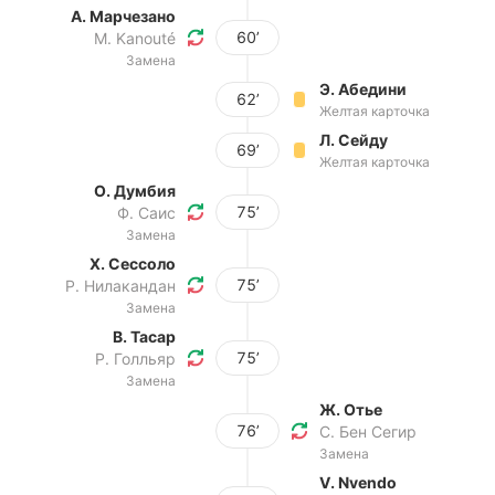
А. Марчезано
60’
M. Kanouté
Замена
Э. Абедини
62’
Желтая карточка
Л. Сейду
69’
Желтая карточка
О. Думбия
75’
Ф. Саис
Замена
Х. Сессоло
75’
Р. Нилакандан
Замена
В. Тасар
75’
Р. Голльяр
Замена
Ж. Отье
76’
С. Бен Сегир
Замена
V. Nvendo