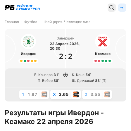
Главная
Футбол
Швейцария. Челлендж лига
Завершен
22 Апреля 2026,
20:30
Ивердон
Ксамакс
2
:
2
В. Конгсро
31’
К. Коне
54’
П. Вебер
88’
Ш. Демхасай
83’
(П)
1
1.87
X
3.65
2
3.55
Результаты игры Ивердон -
Ксамакс 22 апреля 2026