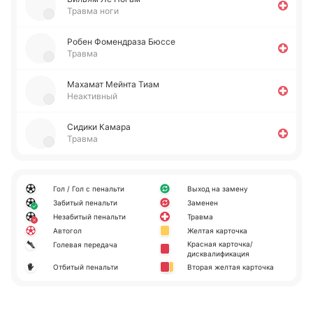
Травма ноги
Робен Фо­ме­ндра­за Бюссе
Травма
Ма­ха­мат Мейнта Тиам
Неактивный
Сидики Камара
Травма
Гол / Гол с пенальти
Выход на замену
Забитый пенальти
Заменен
Незабитый пенальти
Травма
Автогол
Желтая карточка
Красная карточка/
Голевая передача
дисквалификация
Отбитый пенальти
Вторая желтая карточка