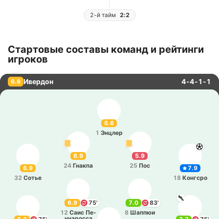
2-й тайм
2:2
Стартовые составы команд и рейтинги
игроков
Ивердон
4-4-1-1
6.8
6.6
1
Энцлер
6.9
5.9
24
Гнакпа
25
Пос
6.9
7.9
32
Сотье
18
Ко­нгсро
6.9
75'
7.0
83'
12
Саис Пе­
8
Шаппюи
нна­ро­сса