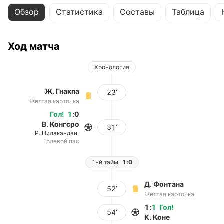
Обзор
Статистика
Составы
Таблица
Ход матча
Хронология
Ж. Гнакпа
23’
Желтая карточка
Гол
!
1
:
0
В. Конгсро
31’
Р. Нилакандан
Голевой пас
1-й тайм
1:0
Д. Фонтана
52’
Желтая карточка
1
:
1
Гол
!
54’
К. Коне