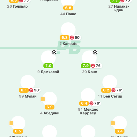
6.3
75'
7.7
75'
26
Го­лльяр
27
Ни­ла­ка­
6.8
ндан
44
Паше
6.8
60'
7
Kanoute
7.0
7.9
76'
9
Де­мха­сай
20
Коне
6.1
90'
6.2
76'
99
Мулай
11
Бен Сегир
6.4
76'
6.9
81
Мендес
4
Абе­ди­ни
Ка­рра­су
6.5
6.4