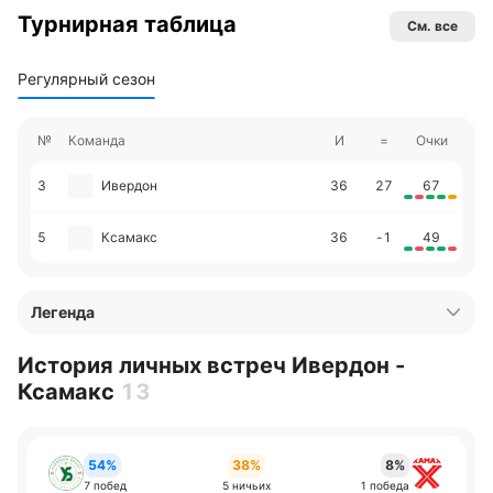
Турнирная таблица
См. все
Регулярный сезон
№
Команда
И
=
Очки
3
Ивердон
36
27
67
5
Ксамакс
36
-1
49
Легенда
История личных встреч Ивердон -
Ксамакс
13
54%
38%
8%
7 побед
5 ничьих
1 победа