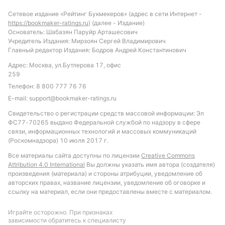
ожидать матч с умеренным количеством голов и
Сетевое издание «Рейтинг Букмекеров» (адрес в сети Интернет -
большим вниманием к тактической составляющей.
https://bookmaker-ratings.ru
) (далее - Издание)
Вероятен результат с обеими командами,
Основатель: Шабазян Паруйр Арташесович
Учредитель Издания: Мирзоян Сергей Владимирович
забивающими, но с общим тоталом голов ниже 4.5.
Главный редактор Издания: Бодров Андрей Константинович
Интересной ставкой может стать количество
Адрес: Москва, ул.Бутлерова 17, офис
желтых карточек — учитывая прошлые встречи,
259
ставка на больше 3.5 желтых карточек выглядит
Телефон:
8 800 777 76 76
обоснованной. Также стоит обратить внимание на
E-mail:
support@bookmaker-ratings.ru
индивидуальный тотал Ивердона по ударам —
Свидетельство о регистрации средств массовой информации: Эл
менее 13.5 ударов по воротам может повториться
ФС77-70265 выдано Федеральной службой по надзору в сфере
и в этот раз.
связи, информационных технологий и массовых коммуникаций
(Роскомнадзора) 10 июля 2017 г.
Обновлено:
Все материалы сайта доступны по лицензии
Creative Commons
Attribution 4.0 International
Вы должны указать имя автора (создателя)
произведения (материала) и стороны атрибуции, уведомление об
Автор
авторских правах, название лицензии, уведомление об оговорке и
Сергей Найденов
ссылку на материал, если они предоставлены вместе с материалом.
Автор и редактор «РБ»
Играйте осторожно. При признаках
зависимости обратитесь к специалисту