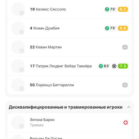
19
Хелиос Се­ссо­ло
75'
6.2
4
Усман Думбия
75'
6.6
22
Кевин Мартин
–
17
Патрик Людвиг Вебер Та­вей­ра
83'
7.3
50
Ло­ре­нцо Би­тта­ре­лли
–
Дисквалифицированные и травмированные игроки
Энтони Барон
Травма
Вильям Ле Погам