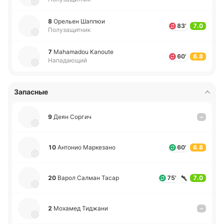
8
Оре­льен Шаппюи
83'
7.0
Полузащитник
7
Mahamadou Kanoute
60'
6.8
Нападающий
Запасные
9
Деян Соргич
–
10
Анто­нио Ма­рке­за­но
60'
6.8
20
Варол Салман Тасар
75'
7.0
2
Мо­ха­мед Ти­джа­ни
–