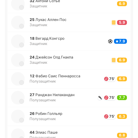
32
Антони Сотье
6.9
Защитник
25
Лукас Аллен Пос
5.9
Защитник
18
Вегард Ко­нгсро
7.9
Защитник
24
Джей­сон Олд Гнакпа
6.9
Защитник
12
Фабио Саис Пе­нна­ро­сса
75'
6.9
Полузащитник
27
Ра­нджан Ни­ла­ка­ндан
75'
7.7
Полузащитник
26
Робин Го­лльяр
75'
6.3
Полузащитник
44
Элиас Паше
6.8
Полузащитник