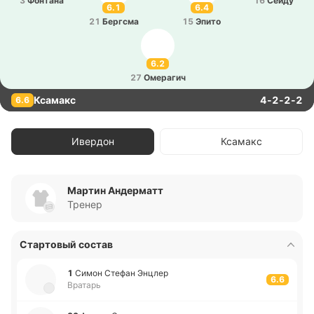
3
Фо­нта­на
16
Сейду
6.1
6.4
21
Бе­ргсма
15
Эпито
6.2
27
Оме­ра­гич
Ксамакс
4-2-2-2
6.6
Ивердон
Ксамакс
Мартин Андерматт
Тренер
Стартовый состав
1
Симон Стефан Энцлер
6.6
Вратарь