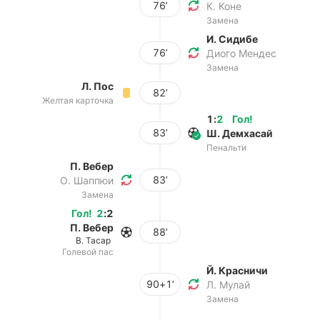
76’
К. Коне
Замена
И. Сидибе
76’
Диого Мендес
Замена
Л. Пос
82’
Желтая карточка
1
:
2
Гол
!
83’
Ш. Демхасай
Пенальти
П. Вебер
83’
О. Шаппюи
Замена
Гол
!
2
:
2
П. Вебер
88’
В. Тасар
Голевой пас
Й. Красничи
90+1’
Л. Мулай
Замена