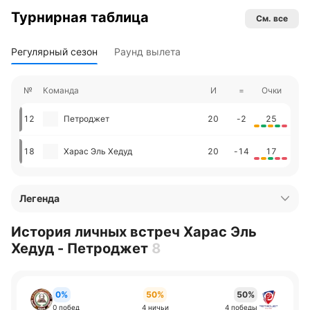
Турнирная таблица
См. все
Регулярный сезон
Раунд вылета
№
Команда
И
=
Очки
12
Петроджет
20
-2
25
18
Харас Эль Хедуд
20
-14
17
Легенда
История личных встреч Харас Эль
Хедуд - Петроджет
8
0%
50%
50%
0 побед
4 ничьи
4 победы