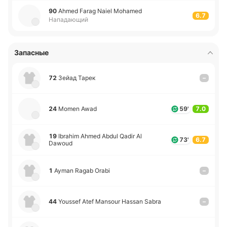
90
Ahmed Farag Naiel Mohamed
6.7
Нападающий
Запасные
72
Зейад Тарек
–
24
Momen Awad
59'
7.0
19
Ibrahim Ahmed Abdul Qadir Al
73'
6.7
Dawoud
1
Ayman Ragab Orabi
–
44
Youssef Atef Mansour Hassan Sabra
–