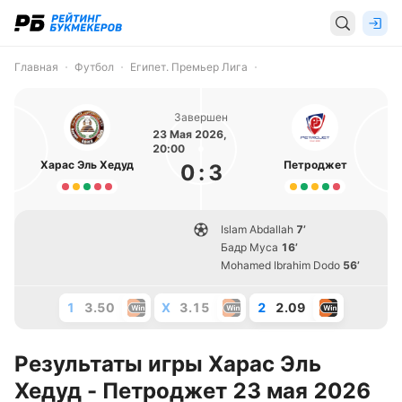
Главная
Футбол
Египет. Премьер Лига
Завершен
23 Мая 2026,
20:00
Харас Эль Хедуд
Петроджет
0
:
3
Islam Abdallah
7’
Бадр Муса
16’
Mohamed Ibrahim Dodo
56’
1
3.50
X
3.15
2
2.09
Результаты игры Харас Эль
Хедуд - Петроджет 23 мая 2026