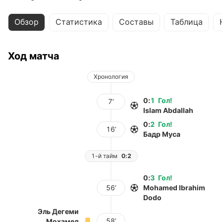
Обзор
Статистика
Составы
Таблица
Ход матча
Хронология
0
:
1
Гол
!
7’
Islam Abdallah
0
:
2
Гол
!
16’
Бадр Муса
1-й тайм
0:2
0
:
3
Гол
!
56’
Mohamed Ibrahim
Dodo
Эль Дегеми
58’
Мохамед