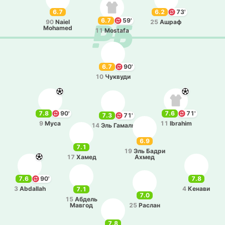
6.7
6.2
73'
6.7
59'
90
Naiel
25
Ашраф
Mohamed
11
Mostafa
6.7
90'
10
Чу­кву­ди
7.8
90'
7.6
71'
7.3
71'
9
Муса
11
Ibrahim
14
Эль Гамаль
6.9
7.1
19
Эль Бадри
17
Хамед
Ахмед
7.6
90'
7.8
3
Abdallah
4
Кенави
7.1
7.0
15
Абдель
Мавгод
25
Раслан
7.8