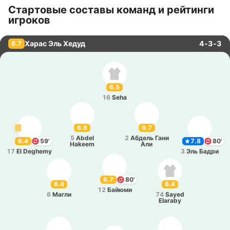
Стартовые составы команд и рейтинги
игроков
Харас Эль Хедуд
4-3-3
6.7
6.5
16
Seha
6.6
6.7
5
Abdel
2
Абдель Гани
6.4
59'
7.8
80'
Hakeem
Али
17
El Deghemy
3
Эль Бадри
6.7
80'
6.4
6.4
12
Байюми
6
Магли
74
Sayed
Elaraby