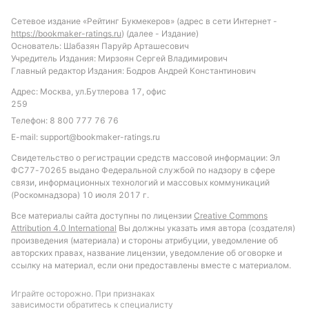
низким количеством голов от Харас Эль Хедуд,
Сетевое издание «Рейтинг Букмекеров» (адрес в сети Интернет -
особенно во втором тайме, а также на тотал
https://bookmaker-ratings.ru
) (далее - Издание)
ударов в створ команды Петроджет выше 2.5.
Основатель: Шабазян Паруйр Арташесович
Учредитель Издания: Мирзоян Сергей Владимирович
Также стоит рассмотреть вариант с небольшим
Главный редактор Издания: Бодров Андрей Константинович
количеством угловых у Харас Эль Хедуд в первом
Адрес: Москва, ул.Бутлерова 17, офис
тайме, что соответствует предыдущим встречам.
259
Такой подход позволит учесть специфику
Телефон:
8 800 777 76 76
противостояния и особенности игры команд.
E-mail:
support@bookmaker-ratings.ru
Обновлено:
Свидетельство о регистрации средств массовой информации: Эл
ФС77-70265 выдано Федеральной службой по надзору в сфере
связи, информационных технологий и массовых коммуникаций
Автор
(Роскомнадзора) 10 июля 2017 г.
Все материалы сайта доступны по лицензии
Creative Commons
Михаил Кузнецов
Attribution 4.0 International
Вы должны указать имя автора (создателя)
произведения (материала) и стороны атрибуции, уведомление об
авторских правах, название лицензии, уведомление об оговорке и
Подписаться
ссылку на материал, если они предоставлены вместе с материалом.
Играйте осторожно. При признаках
зависимости обратитесь к специалисту