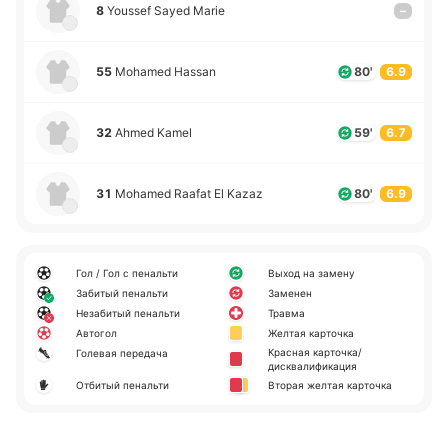
8
Youssef Sayed Marie
–
55
Mohamed Hassan
80'
6.9
32
Ahmed Kamel
59'
6.7
31
Mohamed Raafat El Kazaz
80'
6.9
Гол / Гол с пенальти
Выход на замену
Забитый пенальти
Заменен
Незабитый пенальти
Травма
Автогол
Желтая карточка
Красная карточка/
Голевая передача
дисквалификация
Отбитый пенальти
Вторая желтая карточка