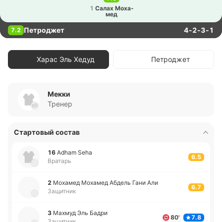
1
Салах Мо­ха­
мед
Петроджет
4-2-3-1
7.2
Харас Эль Хедуд
Петроджет
Мекки
Тренер
Стартовый состав
16
Adham Seha
6.5
Вратарь
2
Мо­ха­мед Мо­ха­мед Абдель Гани Али
6.7
Защитник
3
Махмуд Эль Бадри
80'
7.8
Защитник