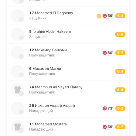
17
Mohamed El Deghemy
59'
6.4
Защитник
5
Ibrahim Abdel Hakeem
6.6
Защитник
12
Мо­ха­мед Байюми
80'
6.7
Полузащитник
6
Мо­ха­мед Магли
6.4
Полузащитник
74
Mahmoud Ali Sayed Elaraby
6.4
Полузащитник
25
Исмаил Ашраф Ашраф
73'
6.2
Нападающий
11
Mohamed Mostafa
59'
6.7
Нападающий