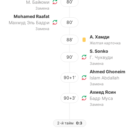
80’
М. Байюми
Замена
Mohamed Raafat
80’
Махмуд Эль Бадри
Замена
А. Хамди
88’
Желтая карточка
S. Sonko
90’
Г. Чуквуди
Замена
Ahmed Ghoneim
90+1’
Islam Abdallah
Замена
Ахмед Ясин
90+3’
Бадр Муса
Замена
2-й тайм
0:3