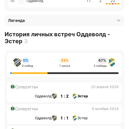
10
Оддеволд
17
2
22
Легенда
История личных встреч Оддеволд -
Эстер
3
0%
33%
67%
0 побед
1 ничья
2 победы
Суперэттан
20 апреля 2026
1 : 2
Оддеволд
Эстер
Суперэттан
6 октября 2024
1 : 1
Оддеволд
Эстер