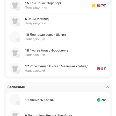
15
Том Элиас Фо­рсберг
70'
Полузащитник
5
Эсим Мехмед
Полузащитник
10
Лео­на­рдо Фарах Шахин
Нападающий
18
Густав Нильс Фо­рсселль
Нападающий
17
Улле Гуннар Ингвар Че­льман Ульблад
81'
Нападающий
Запасные
11
Да­ниэль Крезич
70'
9
Линус Эрик Викинг То­рнблад