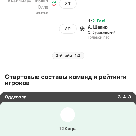
Кьелльман Олблад
81’
Олле
Замена
1
:
2
Гол
!
А. Шакир
89’
С. Бураковский
Голевой пас
2-й тайм
1:2
Стартовые составы команд и рейтинги
игроков
Оддеволд
3-4-3
12
Сетра