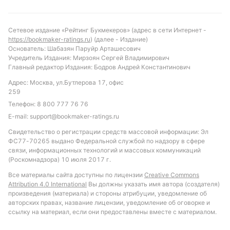
особенно учитывая домашний статус. Вероятнее
всего, игра будет результативной, но с
Сетевое издание «Рейтинг Букмекеров» (адрес в сети Интернет -
преимуществом хозяев. Рекомендуется обратить
https://bookmaker-ratings.ru
) (далее - Издание)
внимание на ставку «обе команды забьют»,
Основатель: Шабазян Паруйр Арташесович
Учредитель Издания: Мирзоян Сергей Владимирович
учитывая атакующий потенциал и уязвимость
Главный редактор Издания: Бодров Андрей Константинович
обороны Эстера. Также интересным вариантом
Адрес: Москва, ул.Бутлерова 17, офис
может стать ставка на победу Оддеволда с форой
259
0 или 1 гол, что отражает их более стабильную
Телефон:
8 800 777 76 76
игру в защите и возможность контролировать ход
E-mail:
support@bookmaker-ratings.ru
матча.
Свидетельство о регистрации средств массовой информации: Эл
Обновлено:
ФС77-70265 выдано Федеральной службой по надзору в сфере
связи, информационных технологий и массовых коммуникаций
(Роскомнадзора) 10 июля 2017 г.
Автор
Все материалы сайта доступны по лицензии
Creative Commons
Attribution 4.0 International
Вы должны указать имя автора (создателя)
Дмитрий Маторкин
произведения (материала) и стороны атрибуции, уведомление об
Редактор отдела прогнозов и ставок "РБ"
авторских правах, название лицензии, уведомление об оговорке и
ссылку на материал, если они предоставлены вместе с материалом.
Специалист по спортивному беттингу, автор обзоров БК и