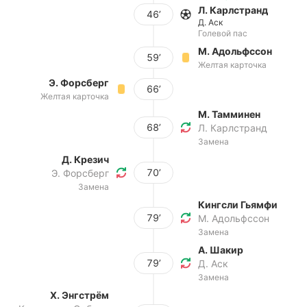
Л. Карлстранд
46’
Д. Аск
Голевой пас
М. Адольфссон
59’
Желтая карточка
Э. Форсберг
66’
Желтая карточка
М. Тамминен
68’
Л. Карлстранд
Замена
Д. Крезич
70’
Э. Форсберг
Замена
Кингсли Гьямфи
79’
М. Адольфссон
Замена
А. Шакир
79’
Д. Аск
Замена
Х. Энгстрём