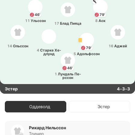
46'
79'
11
Ульссон
8
Аск
17
Блад Пияца
14
Ольссон
16
Аджей
79'
4
Старке Хе­
длунд
5
Адо­льфссон
46'
1
Лу­ндаль Пе­
рссон
Эстер
4-3-3
Оддеволд
Эстер
Рикард Нильссон
Тренер