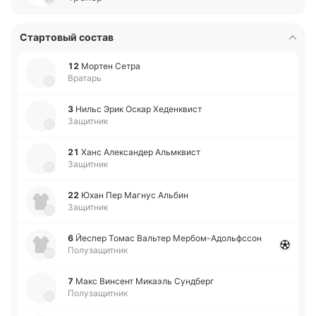
Стартовый состав
12
Мортен Сетра
Вратарь
3
Нильс Эрик Оскар Хе­де­нквист
Защитник
21
Ханс Але­кса­ндер Альмквист
Защитник
22
Юхан Пер Магнус Альбин
Защитник
6
Йеспер Томас Ва­льтер Ме­рбо­м-А­до­льфссон
Полузащитник
7
Макс Ви­нсент Ми­каэль Су­ндберг
Полузащитник