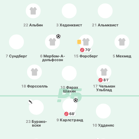
22
Альбин
3
Хе­де­нквист
21
Альмквист
70'
7
Су­ндберг
6
Ме­рбо­м-А­
15
Фо­рсберг
5
Мехмед
до­льфссон
81'
18
Фо­рсселль
17
Че­льман
10
Фарах
Ульблад
Шахин
68'
9
Ка­рлстранд
23
Бу­ра­ко­
вски
10
Удде­няс