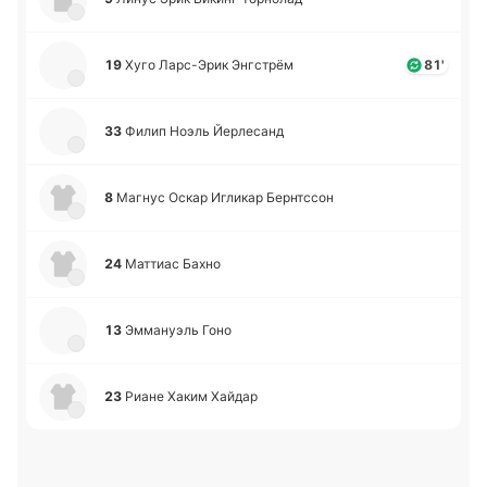
19
Хуго Ла­рс-Э­рик Энгстрём
81'
33
Филип Ноэль Йе­рле­санд
8
Магнус Оскар Игли­кар Бе­рнтссон
24
Ма­ттиас Бахно
13
Эмма­нуэль Гоно
23
Риане Хаким Хайдар