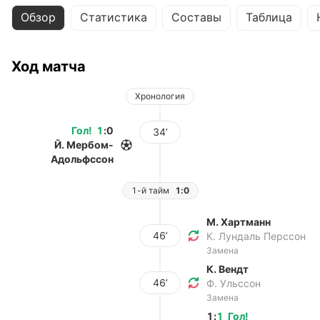
Обзор
Статистика
Составы
Таблица
Ход матча
Хронология
Гол
!
1
:
0
34’
Й. Мербом-
Адольфссон
1-й тайм
1:0
М. Хартманн
46’
К. Лундаль Перссон
Замена
К. Вендт
46’
Ф. Ульссон
Замена
1
:
1
Гол
!