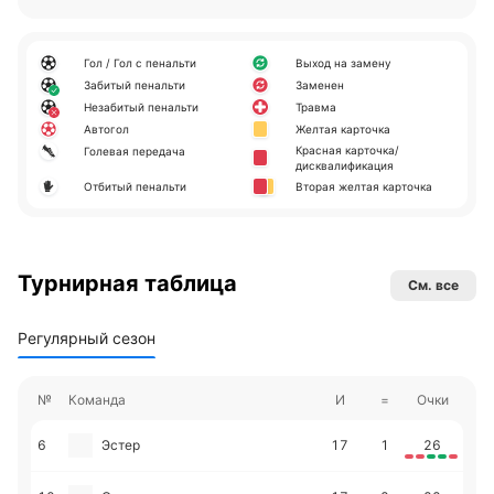
Гол / Гол с пенальти
Выход на замену
Забитый пенальти
Заменен
Незабитый пенальти
Травма
Автогол
Желтая карточка
Красная карточка/
Голевая передача
дисквалификация
Отбитый пенальти
Вторая желтая карточка
Турнирная таблица
См. все
Регулярный сезон
№
Команда
И
=
Очки
6
Эстер
17
1
26