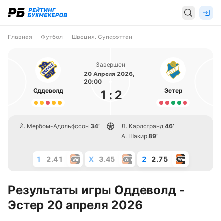
Главная
Футбол
Швеция. Суперэттан
Завершен
20 Апреля 2026,
20:00
Оддеволд
Эстер
1
:
2
Й. Мербом-Адольфссон
34’
Л. Карлстранд
46’
А. Шакир
89’
1
2.41
X
3.45
2
2.75
Результаты игры Оддеволд -
Эстер 20 апреля 2026