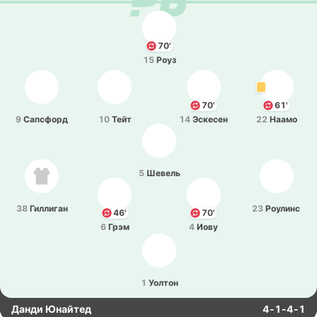
70'
15
Роуз
70'
61'
9
Са­псфорд
10
Тейт
14
Эске­сен
22
Наамо
5
Шевель
38
Ги­лли­ган
23
Роу­линс
46'
70'
6
Грэм
4
Иову
1
Уолтон
Данди Юнайтед
4-1-4-1