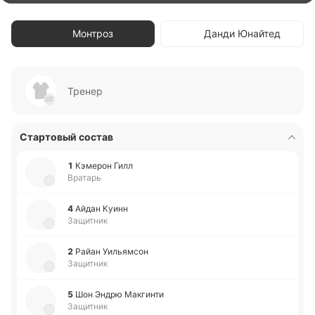
Монтроз
Данди Юнайтед
Тренер
Стартовый состав
1
Кэ­ме­рон Гилл
Вратарь
4
Айдан Куинн
Защитник
2
Райан Уи­лья­мсон
Защитник
5
Шон Эндрю Ма­кги­нти
Защитник