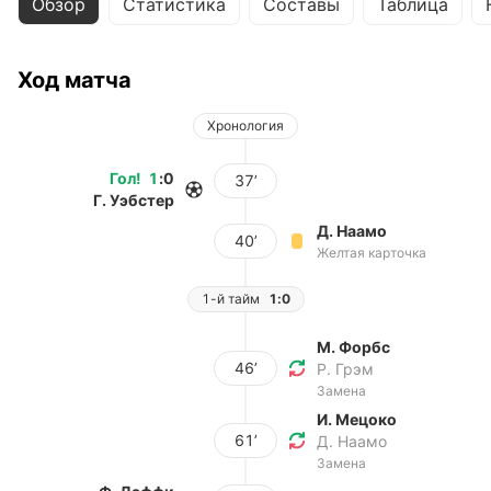
Обзор
Статистика
Составы
Таблица
Ход матча
Хронология
Гол
!
1
:
0
37’
Г. Уэбстер
Д. Наамо
40’
Желтая карточка
1-й тайм
1:0
М. Форбс
46’
Р. Грэм
Замена
И. Мецоко
61’
Д. Наамо
Замена