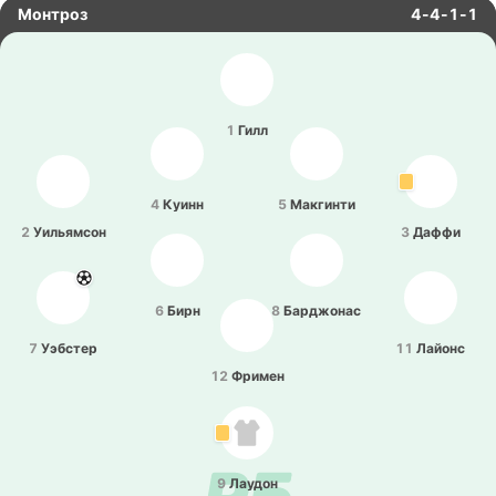
Монтроз
4-4-1-1
1
Гилл
4
Куинн
5
Ма­кги­нти
2
Уи­лья­мсон
3
Даффи
6
Бирн
8
Ба­рджо­нас
7
Уэ­бстер
11
Лайонс
12
Фримен
9
Лаудон