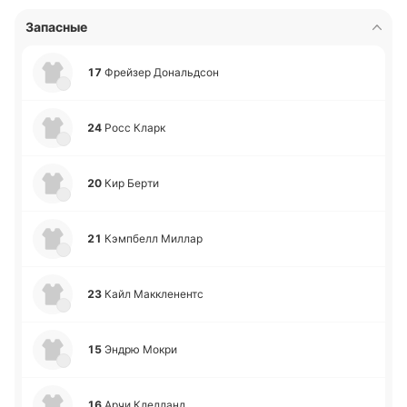
Запасные
17
Фрей­зер До­на­льдсон
24
Росс Кларк
20
Кир Берти
21
Кэ­мпбелл Миллар
23
Кайл Ма­ккле­нентс
15
Эндрю Мокри
16
Арчи Кле­лланд