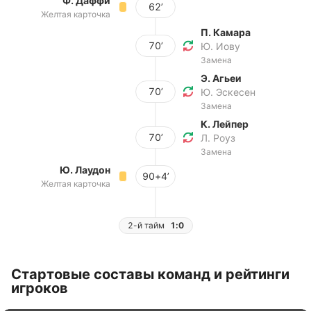
Ф. Даффи
62’
Желтая карточка
П. Камара
70’
Ю. Иову
Замена
Э. Агьеи
70’
Ю. Эскесен
Замена
К. Лейпер
70’
Л. Роуз
Замена
Ю. Лаудон
90+4’
Желтая карточка
2-й тайм
1:0
Стартовые составы команд и рейтинги
игроков