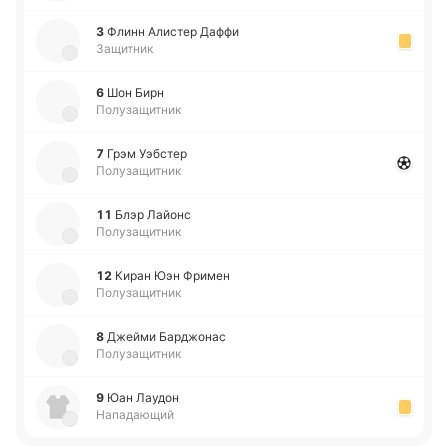
3
Флинн Али­стер Даффи
Защитник
6
Шон Бирн
Полузащитник
7
Грэм Уэ­бстер
Полузащитник
11
Блэр Лайонс
Полузащитник
12
Киран Юэн Фримен
Полузащитник
8
Джейми Ба­рджо­нас
Полузащитник
9
Юан Лаудон
Нападающий