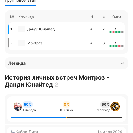
Групповой этап
№
Команда
И
=
Очки
1
Данди Юнайтед
4
7
9
2
Монтроз
4
3
9
Легенда
История личных встреч Монтроз -
Данди Юнайтед
2
50%
0%
50%
1 победа
0 ничьих
1 победа
Кубок Лиги
14 июля 2026