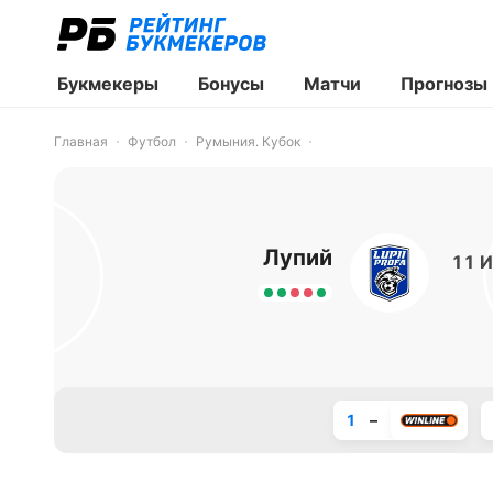
Букмекеры
Бонусы
Матчи
Прогнозы
Главная
Футбол
Румыния. Кубок
Лупий
11 И
1
–