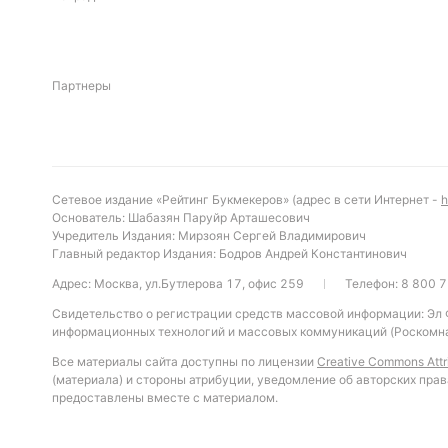
Партнеры
Сетевое издание «Рейтинг Букмекеров» (адрес в сети Интернет -
h
Основатель: Шабазян Паруйр Арташесович
Учредитель Издания: Мирзоян Сергей Владимирович
Главный редактор Издания: Бодров Андрей Константинович
Адрес: Москва, ул.Бутлерова 17, офис 259
Телефон:
8 800 7
Свидетельство о регистрации средств массовой информации: Эл
информационных технологий и массовых коммуникаций (Роскомна
Все материалы сайта доступны по лицензии
Creative Commons Attri
(материала) и стороны атрибуции, уведомление об авторских прав
предоставлены вместе с материалом.