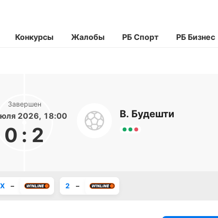
Конкурсы
Жалобы
РБ Спорт
РБ Бизнес
Завершен
В. Будешти
юля 2026, 18:00
0
:
2
X
–
2
–