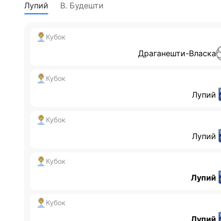
Лупий
В. Будешти
Кубок
Драганешти-Власка
Кубок
Лупий
Кубок
Лупий
Кубок
Лупий
Кубок
Лупий