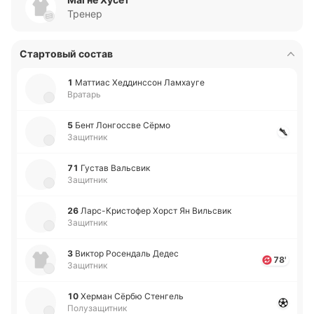
Тренер
Стартовый состав
1
Ма­ттиас Хе­дди­нссон Ла­мхау­ге
Вратарь
5
Бент Ло­нго­ссве Сёрмо
Защитник
71
Густав Ва­льсвик
Защитник
26
Ла­рс-Кри­сто­фер Хорст Ян Ви­льсвик
Защитник
3
Виктор Ро­се­ндаль Дедес
78'
Защитник
10
Херман Сёрбю Сте­нгель
Полузащитник