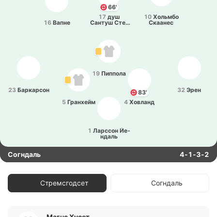
66'
17
душ
10
Хо­льмбо
16
Вапне
Сантуш Сте­
Скаа­нес
рджон
19
Пи­ппо­ла
23
Ба­рка­рсон
32
Эрен
83'
5
Гра­нхейм
4
Хо­вланд
1
Ла­рссон Йе­
ндаль
Согндаль
4-1-3-2
Стремсгодсет
Согндаль
Магне Хусет