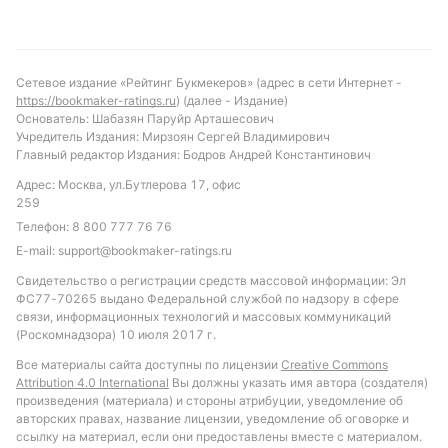
игре. Рекомендуется обратить внимание на ставку
на победу гостей или на то, что обе команды
забьют. Также интересен вариант с тоталом голов
Сетевое издание «Рейтинг Букмекеров» (адрес в сети Интернет -
больше 2,5, учитывая склонность Стремсгодсета
https://bookmaker-ratings.ru
) (далее - Издание)
пропускать много мячей и способность Согндаля
Основатель: Шабазян Паруйр Арташесович
Учредитель Издания: Мирзоян Сергей Владимирович
находить путь к воротам соперника. Такой подход
Главный редактор Издания: Бодров Андрей Константинович
позволит учесть динамику обеих команд и
Адрес: Москва, ул.Бутлерова 17, офис
возможные сценарии развития матча.
259
Обновлено:
Телефон:
8 800 777 76 76
E-mail:
support@bookmaker-ratings.ru
Свидетельство о регистрации средств массовой информации: Эл
Автор
ФС77-70265 выдано Федеральной службой по надзору в сфере
связи, информационных технологий и массовых коммуникаций
Игорь Чамовских
(Роскомнадзора) 10 июля 2017 г.
Все материалы сайта доступны по лицензии
Creative Commons
Подписаться
Attribution 4.0 International
Вы должны указать имя автора (создателя)
произведения (материала) и стороны атрибуции, уведомление об
авторских правах, название лицензии, уведомление об оговорке и
ссылку на материал, если они предоставлены вместе с материалом.