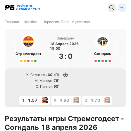
Главная
Футбол
Норвегия. Первый дивизион
Завершен
18 Апреля 2026,
15:00
Стремсгодсет
Согндаль
3
:
0
Х. Стенгель
60’
(П)
М. Менерт
75’
С. Пингел
90’
1
1.57
X
4.60
2
4.70
Результаты игры Стремсгодсет -
Согндаль 18 апреля 2026