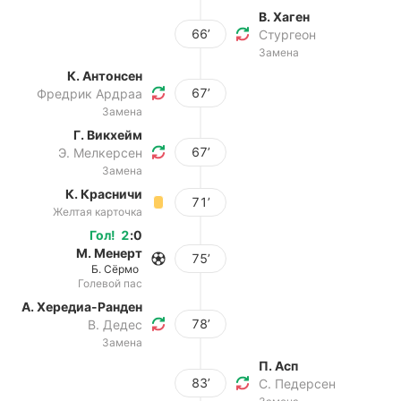
В. Хаген
66’
Стургеон
Замена
К. Антонсен
67’
Фредрик Ардраа
Замена
Г. Викхейм
67’
Э. Мелкерсен
Замена
К. Красничи
71’
Желтая карточка
Гол
!
2
:
0
М. Менерт
75’
Б. Сёрмо
Голевой пас
А. Хередиа-Ранден
78’
В. Дедес
Замена
П. Асп
83’
С. Педерсен