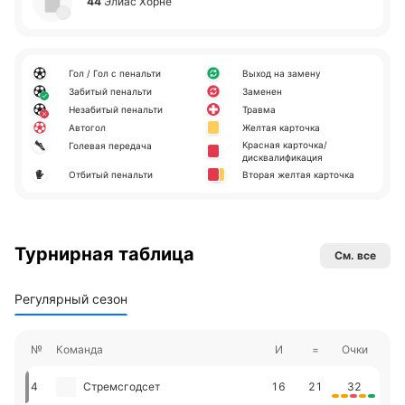
44
Элиас Хорне
Гол / Гол с пенальти
Выход на замену
Забитый пенальти
Заменен
Незабитый пенальти
Травма
Автогол
Желтая карточка
Красная карточка/
Голевая передача
дисквалификация
Отбитый пенальти
Вторая желтая карточка
Турнирная таблица
См. все
Регулярный сезон
№
Команда
И
=
Очки
4
Стремсгодсет
16
21
32