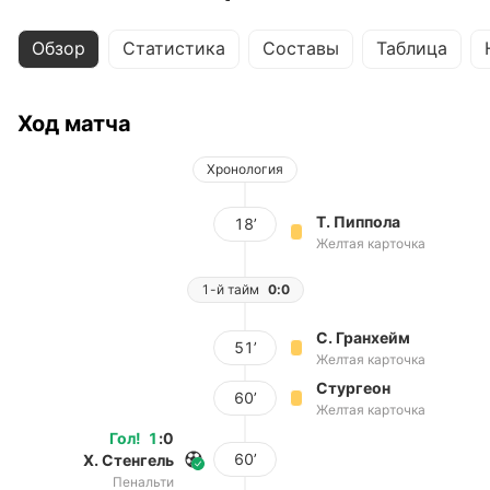
Обзор
Статистика
Составы
Таблица
Ход матча
Хронология
Т. Пиппола
18’
Желтая карточка
1-й тайм
0:0
С. Гранхейм
51’
Желтая карточка
Стургеон
60’
Желтая карточка
Гол
!
1
:
0
60’
Х. Стенгель
Пенальти