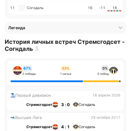
11
Согндаль
16
-11
18
Легенда
История личных встреч Стремсгодсет -
Согндаль
3
67%
33%
0%
2 победы
1 ничья
0 побед
Первый дивизион
18 апреля 2026
3 : 0
Стремсгодсет
Согндаль
Высшая Лига
28 октября 2017
4 : 1
Стремсгодсет
Согндаль