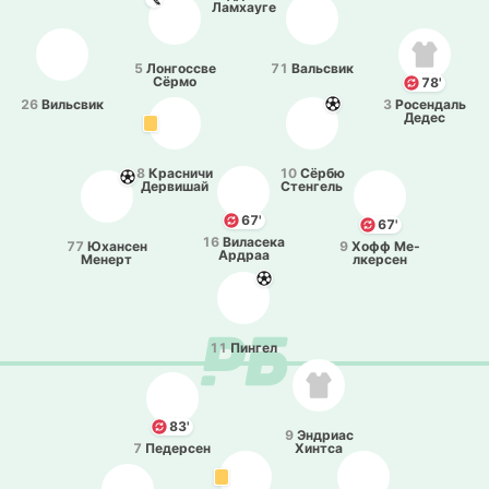
Ла­мхау­ге
5
Ло­нго­ссве
71
Ва­льсвик
Сёрмо
78'
26
Ви­льсвик
3
Ро­се­ндаль
Дедес
8
Кра­сни­чи
10
Сёрбю
Де­рви­шай
Сте­нгель
67'
67'
16
Ви­ла­се­ка
77
Юха­нсен
9
Хофф Ме­
Ардраа
Менерт
лке­рсен
11
Пингел
83'
9
Эндриас
7
Пе­де­рсен
Хинтса