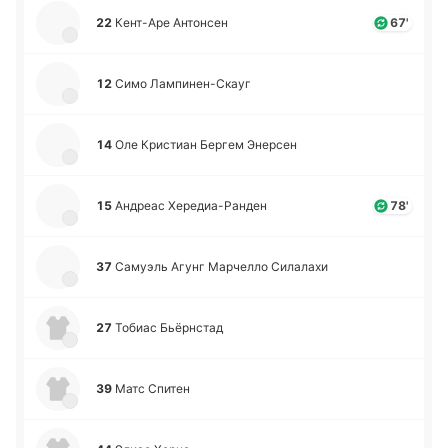
22
Ке­нт-А­ре Анто­нсен
67'
12
Симо Ла­мпи­не­н-Скауг
14
Оле Кри­стиан Бергем Эне­рсен
15
Андреас Хе­ре­диа­-Ра­нден
78'
37
Са­муэль Агунг Ма­рче­лло Си­ла­ла­хи
27
Тобиас Бьё­рнстад
39
Матс Спитен