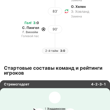
Замена
О. Хелен
83’
Э. Ховланд
Замена
Гол
!
3
:
0
С. Пингел
90’
Г. Викхейм
Голевой пас
2-й тайм
3:0
Стартовые составы команд и рейтинги
игроков
Стремсгодсет
4-2-3-1
1
Хе­дди­нссон