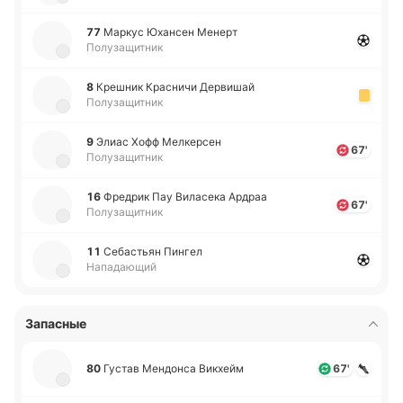
77
Маркус Юха­нсен Менерт
Полузащитник
8
Кре­шник Кра­сни­чи Де­рви­шай
Полузащитник
9
Элиас Хофф Ме­лке­рсен
67'
Полузащитник
16
Фре­дрик Пау Ви­ла­се­ка Ардраа
67'
Полузащитник
11
Се­ба­стьян Пингел
Нападающий
Запасные
80
Густав Ме­ндо­нса Ви­кхейм
67'