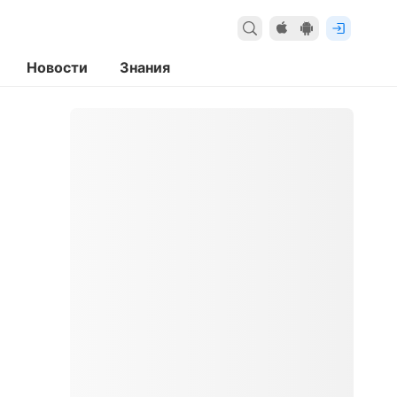
Новости
Знания