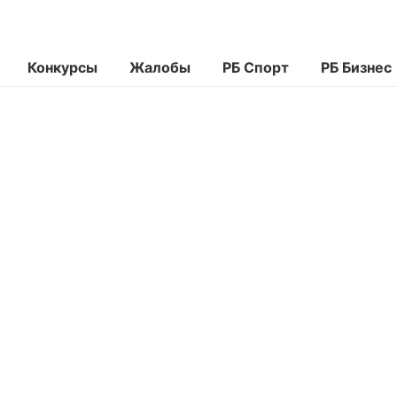
Конкурсы
Жалобы
РБ Спорт
РБ Бизнес