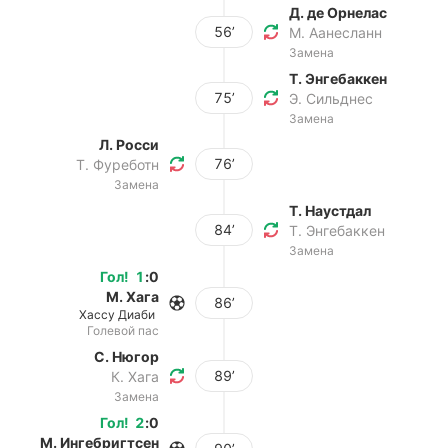
Д. де Орнелас
56’
М. Аанесланн
Замена
Т. Энгебаккен
75’
Э. Сильднес
Замена
Л. Росси
76’
Т. Фуреботн
Замена
Т. Наустдал
84’
Т. Энгебаккен
Замена
Гол
!
1
:
0
М. Хага
86’
Хассу Диаби
Голевой пас
С. Нюгор
89’
К. Хага
Замена
Гол
!
2
:
0
М. Ингебригтсен