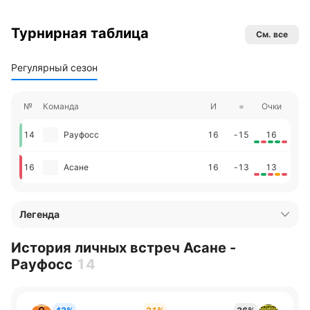
Турнирная таблица
См. все
Регулярный сезон
№
Команда
И
=
Очки
14
Рауфосс
16
-15
16
16
Асане
16
-13
13
Легенда
История личных встреч Асане -
Рауфосс
14