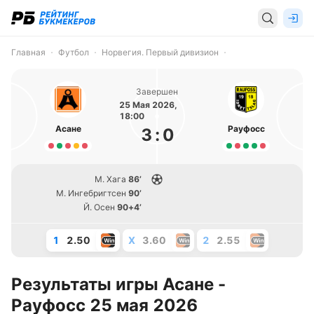
Главная
Футбол
Норвегия. Первый дивизион
Завершен
25 Мая 2026,
18:00
Асане
Рауфосс
3
:
0
М. Хага
86’
М. Ингебригтсен
90’
Й. Осен
90+4’
1
2.50
X
3.60
2
2.55
Результаты игры Асане -
Рауфосс 25 мая 2026