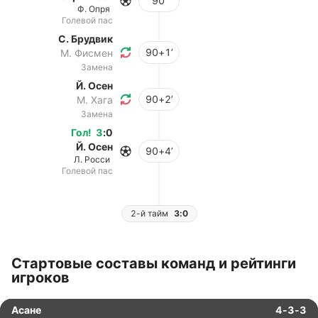
90’
Ф. Опря
Голевой пас
С. Брудвик
90+1’
М. Фисмен
Замена
Й. Осен
90+2’
М. Хага
Замена
Гол
!
3
:
0
Й. Осен
90+4’
Л. Росси
Голевой пас
2-й тайм
3:0
Стартовые составы команд и рейтинги
игроков
Асане
4-3-3