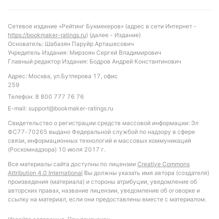
Победа Рауфосса или ничья выглядят более
вероятными исходами, учитывая текущую форму и
Сетевое издание «Рейтинг Букмекеров» (адрес в сети Интернет -
турнирное положение команд.
https://bookmaker-ratings.ru
) (далее - Издание)
Основатель: Шабазян Паруйр Арташесович
Обновлено:
Учредитель Издания: Мирзоян Сергей Владимирович
Главный редактор Издания: Бодров Андрей Константинович
Адрес: Москва, ул.Бутлерова 17, офис
Автор
259
Телефон:
8 800 777 76 76
Александр Трибуш
E-mail:
support@bookmaker-ratings.ru
Свидетельство о регистрации средств массовой информации: Эл
Подписаться
ФС77-70265 выдано Федеральной службой по надзору в сфере
связи, информационных технологий и массовых коммуникаций
(Роскомнадзора) 10 июля 2017 г.
Все материалы сайта доступны по лицензии
Creative Commons
Attribution 4.0 International
Вы должны указать имя автора (создателя)
произведения (материала) и стороны атрибуции, уведомление об
авторских правах, название лицензии, уведомление об оговорке и
ссылку на материал, если они предоставлены вместе с материалом.