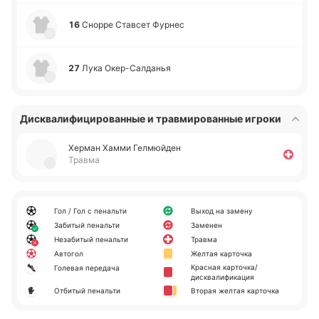
16
Снорре Ста­всет Фурнес
27
Лука Оке­р-Са­лда­нья
Дисквалифицированные и травмированные игроки
Херман Хамми Ге­лмюй­ден
Травма
Гол / Гол с пенальти
Выход на замену
Забитый пенальти
Заменен
Незабитый пенальти
Травма
Автогол
Желтая карточка
Красная карточка/
Голевая передача
дисквалификация
Отбитый пенальти
Вторая желтая карточка