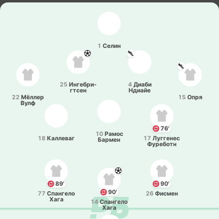
1
Селин
25
Инге­бри­
4
Диаби
гтсен
Ндиайе
22
Мёллер
15
Опря
Вулф
76'
10
Рамос
18
Ка­лле­ваг
17
Лу­гге­нес
Бармен
Фу­ре­ботн
89'
90'
90'
77
Спа­нге­ло
26
Фисмен
Хага
14
Спа­нге­ло
Хага