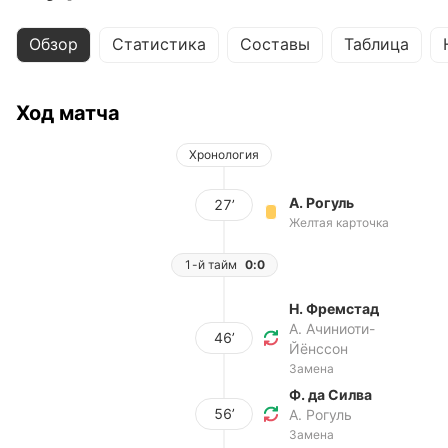
Обзор
Статистика
Составы
Таблица
Ход матча
Хронология
А. Рогуль
27’
Желтая карточка
1-й тайм
0:0
Н. Фремстад
А. Ачиниоти-
46’
Йёнссон
Замена
Ф. да Силва
56’
А. Рогуль
Замена