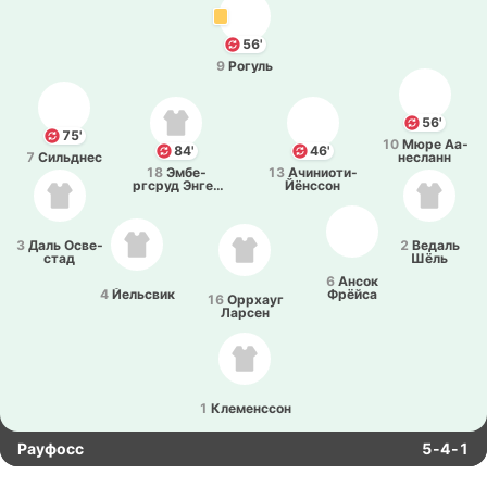
56'
9
Рогуль
56'
75'
10
Мюре Аа­
84'
46'
7
Си­льднес
не­сланн
18
Эмбе­
13
Ачи­нио­ти­-
ргсруд Энге­
Йё­нссон
ба­ккен
3
Даль Осве­
2
Ведаль
стад
Шёль
6
Ансок
4
Йе­льсвик
Фрёйса
16
Оррхауг
Ларсен
1
Кле­ме­нссон
Рауфосс
5-4-1