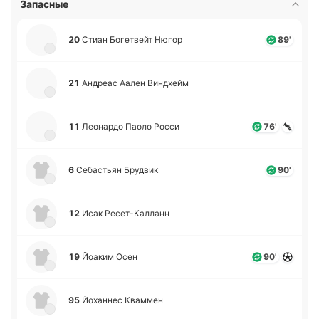
Запасные
20
Стиан Бо­ге­твейт Нюгор
89'
21
Андреас Аален Ви­ндхейм
11
Лео­на­рдо Паоло Росси
76'
6
Се­ба­стьян Бру­двик
90'
12
Исак Ре­се­т-Ка­лланн
19
Йоаким Осен
90'
95
Йо­ха­ннес Ква­ммен