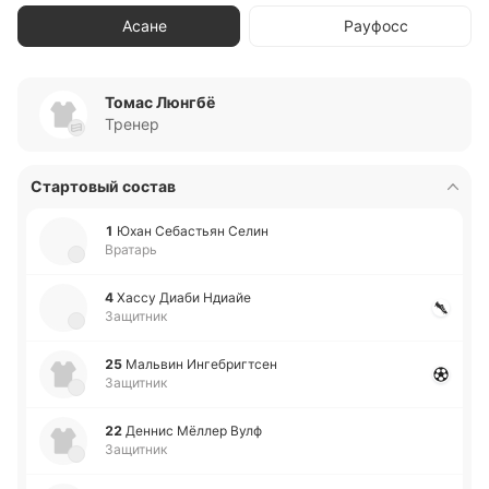
Асане
Рауфосс
Томас Люнгбё
Тренер
Стартовый состав
1
Юхан Се­ба­стьян Селин
Вратарь
4
Хассу Диаби Ндиайе
Защитник
25
Ма­львин Инге­бри­гтсен
Защитник
22
Деннис Мёллер Вулф
Защитник