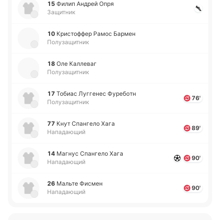
15
Филип Андрей Опря
Защитник
10
Кри­сто­ффер Рамос Бармен
Полузащитник
18
Оле Ка­лле­ваг
Полузащитник
17
Тобиас Лу­гге­нес Фу­ре­ботн
76'
Полузащитник
77
Кнут Спа­нге­ло Хага
89'
Нападающий
14
Магнус Спа­нге­ло Хага
90'
Нападающий
26
Мальте Фисмен
90'
Нападающий