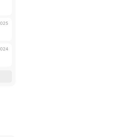
ься
2025
2024