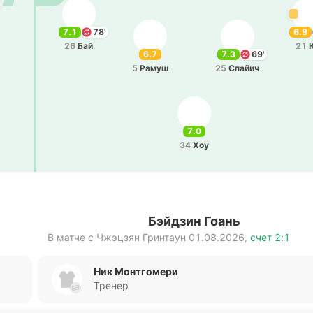
7.1
78'
6.9
26
Бай
21
6.7
7.3
69'
5
Рамуш
25
Спайич
7.0
34
Хоу
Бэйдзин Гоань
В матче с
Чжэцзян Гринтаун
01.08.2026
,
счет
2:1
Ник Монтгомери
Тренер