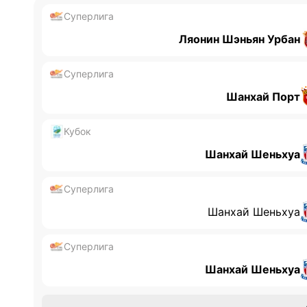
Суперлига
Ляонин Шэньян Урбан
Суперлига
Шанхай Порт
Кубок
Шанхай Шеньхуа
Суперлига
Шанхай Шеньхуа
Суперлига
Шанхай Шеньхуа