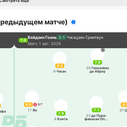
Смотреть еще
 предыдущем матче)
Бэйдзин Гоань
2:1
Чжэцзян Гринтаун
7.0
Матч
1 авг. 2026
7.9
6.2
29
Го­нса­лвес
9
Чжан
де Абреу
6.5
57'
6.
7.1
17
Ян
37
Ц
афа
7.9
23
да Пу­ри­
8
Конте
фи­ка­сан Оли­
вей­ра