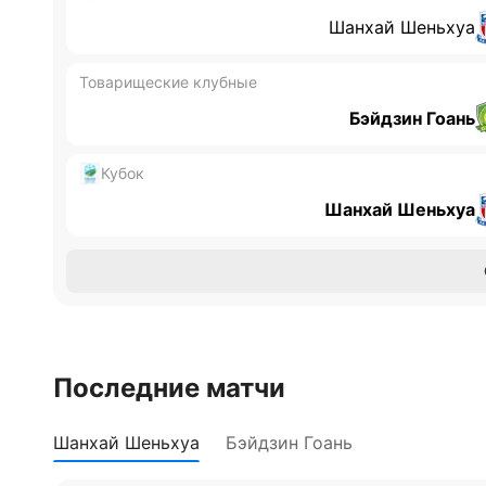
Шанхай Шеньхуа
Александр Трибуш
Товарищеские клубные
Бэйдзин Гоань
Кубок
Шанхай Шеньхуа
Последние матчи
Шанхай Шеньхуа
Бэйдзин Гоань