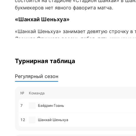
состоится на стадионе «Стадион Шанхай» в Шанх
букмекеров нет явного фаворита матча.
«Шанхай Шеньхуа»
«Шанхай Шеньхуа» занимает девятую строчку в 
Леонида Слуцкого восемь побед, пять ничьих и 
идущего восьмым клуба «Ляонин Шэньян Урбан» н
четырех последних матчах Суперлиги «Шанхай Ш
раз сыграв вничью и один раз уступив. Команда 
Турнирная таблица
разошлась миром с «Циндао Уэст Коуст» (2:2) и 
Регулярный сезон
«Шанхай Шеньхуа» в последнее время показывае
матчах.
№
Команда
«Бэйдзин Гоань»
7
Бэйдзин Гоань
«Бэйдзин Гоань» находится на шестом месте в т
Монтгомери семь побед, пять ничьих и пять пор
12
Шанхай Шеньхуа
пятым «Циндао Уэст Коуст» на три очка и опер
показателям. «Бэйдзин Гоань» в хорошей форме: