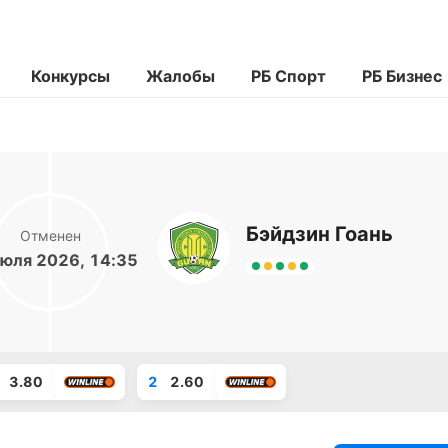
Конкурсы
Жалобы
РБ Спорт
РБ Бизнес
Бэйдзин Гоань
Отменен
юля 2026, 14:35
3.80
2
2.60