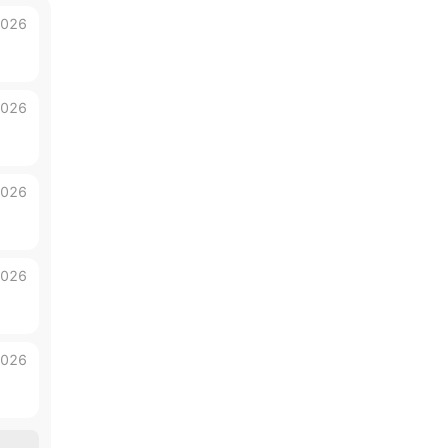
2026
2026
2026
2026
2026