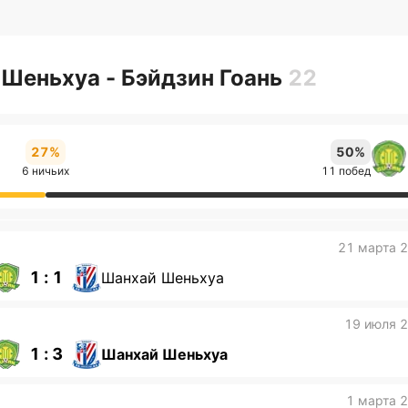
девять очков, трижды победив и один раз проиграв. К
унс» (1:0), «Чунцин Тонглианглунг» (3:2) и уступила «Х
Шеньхуа - Бэйдзин Гоань
22
ьтативно — девять голов в пяти последних матчах.
27%
50%
оань» встречались 21 марта 2026 года в Суперлиге: к
6 ничьих
11 побед
матчах «Бэйдзин Гоань» одержал четыре победы, две д
ь вничью. Матчи между этими командами обычно быва
забито три и более голов.
21 марта 
1 : 1
Шанхай Шеньхуа
40, «Бэйдзин Гоань» — 2,60, ничья идёт по 3,76.
19 июля 
1 : 3
Шанхай Шеньхуа
1 марта 