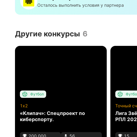
Осталось выполнить условия у партнера
Другие конкурсы
6
Футбол
Футбо
1x2
Точный сч
«Клипач»: Спецпроект по
Лига Звё
киберспорту.
РПЛ 202
200 000
56
15