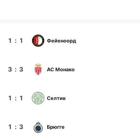
1
:
1
Фейеноорд
3
:
3
АС Монако
1
:
1
Селтик
1
:
3
Брюгге