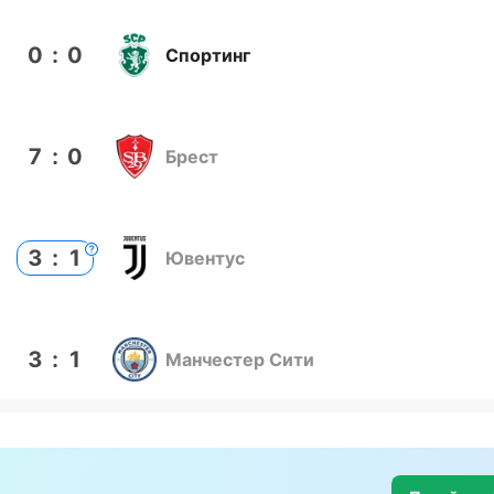
0
:
0
Спортинг
7
:
0
Брест
3
:
1
Ювентус
3
:
1
Манчестер Сити