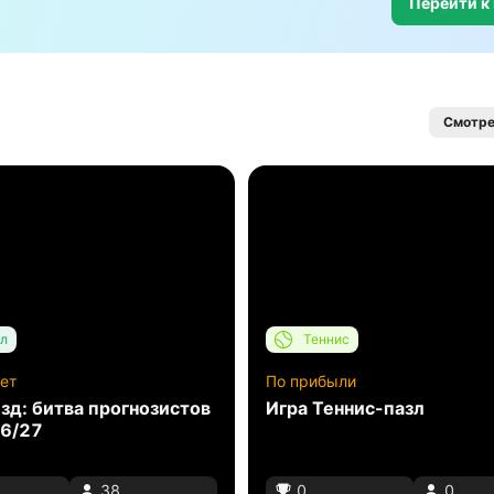
Перейти к
Смотре
л
Теннис
ет
По прибыли
зд: битва прогнозистов
Игра Теннис-пазл
6/27
38
0
0