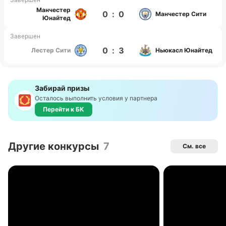
Манчестер
0
:
0
Манчестер Сити
Юнайтед
Завершен
0
:
3
Лестер Сити
Ньюкасл Юнайтед
Забирай призы
Осталось выполнить условия у партнера
Перейти к БК
Другие конкурсы
7
См. все