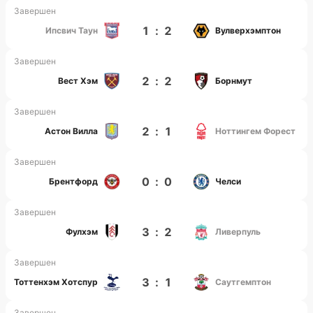
Завершен
1
:
2
Ипсвич Таун
Вулверхэмптон
Завершен
2
:
2
Вест Хэм
Борнмут
Завершен
2
:
1
Астон Вилла
Ноттингем Форест
Завершен
0
:
0
Брентфорд
Челси
Завершен
3
:
2
Фулхэм
Ливерпуль
Завершен
3
:
1
Тоттенхэм Хотспур
Саутгемптон
Завершен