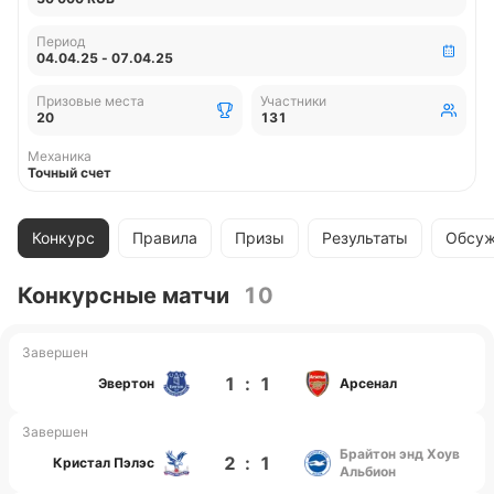
Период
04.04.25 - 07.04.25
Призовые места
Участники
20
131
Механика
Точный счет
Конкурс
Правила
Призы
Результаты
Обсуж
Конкурсные матчи
10
Завершен
1
:
1
Эвертон
Арсенал
Завершен
Брайтон энд Хоув
2
:
1
Кристал Пэлэс
Альбион