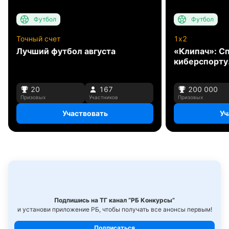
Футбол
Футбол
Точный счет
1x2
Лучший футбол августа
«Клипач»: С
киберспорту
20
167
200 000
Призовых
Участников
Призовых
Участвовать
Уч
Подпишись на ТГ канал “РБ Конкурсы”
и установи приложение РБ, чтобы получать все анонсы первым!
Подписаться