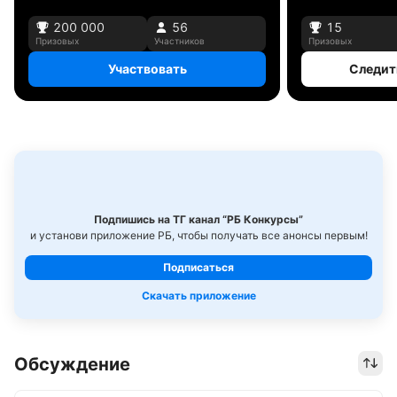
200 000
56
15
Призовых
Участников
Призовых
Участвовать
Следит
Подпишись на ТГ канал “РБ Конкурсы”
и установи приложение РБ, чтобы получать все анонсы первым!
Подписаться
Скачать приложение
Обсуждение