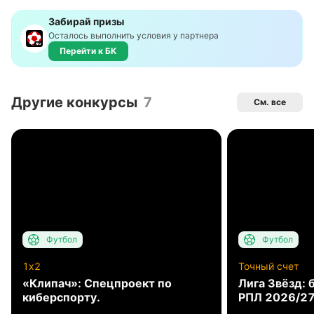
Забирай призы
Осталось выполнить условия у партнера
Перейти к БК
Другие конкурсы
7
См. все
Футбол
Футбол
1x2
Точный счет
«Клипач»: Спецпроект по
Лига Звёзд: 
киберспорту.
РПЛ 2026/2