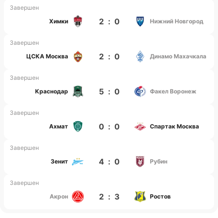
Завершен
2
:
0
Химки
Нижний Новгород
Завершен
2
:
0
ЦСКА Москва
Динамо Махачкала
Завершен
5
:
0
Краснодар
Факел Воронеж
Завершен
0
:
0
Ахмат
Спартак Москва
Завершен
4
:
0
Зенит
Рубин
Завершен
2
:
3
Акрон
Ростов