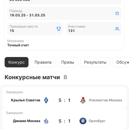
Период
19.03.25 - 31.03.25
Призовые места
Участники
15
131
Механика
Точный счет
Конкурс
Правила
Призы
Результаты
Обсуж
Конкурсные матчи
8
Завершен
5
:
1
Крылья Советов
Локомотив Москва
Завершен
5
:
1
Динамо Москва
Оренбург