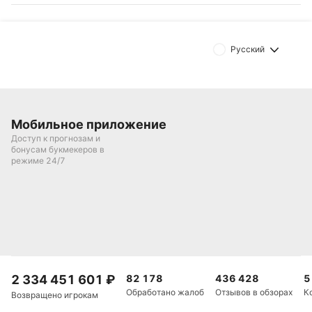
Русский
Мобильное приложение
Доступ к прогнозам и
бонусам букмекеров в
режиме 24/7
2 334 451 601
₽
82 178
436 428
5
Обработано жалоб
Отзывов в обзорах
К
Возвращено игрокам