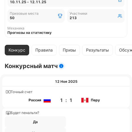
10.11.25 - 12.11.25
Призовые места
Участники
50
213
Механика
Прогнозы на статистику
Конкурс
Правила
Призы
Результаты
Обсуж
Конкурсный матч
12 Ноя 2025
Точный счет
1
:
1
Россия
Перу
Будет пенальти?
Да