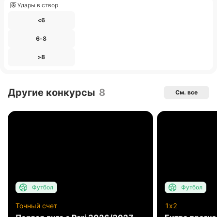
Удары в створ
<6
6-8
>8
Другие конкурсы
8
См. все
Футбол
Футбол
Точный счет
1x2