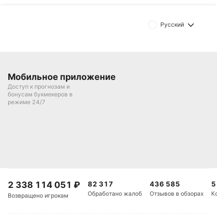
Русский
Мобильное приложение
Доступ к прогнозам и
бонусам букмекеров в
режиме 24/7
2 338 114 051
₽
82 317
436 585
5
Обработано жалоб
Отзывов в обзорах
К
Возвращено игрокам