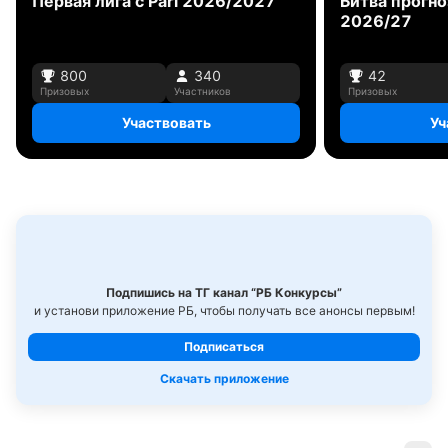
Первая лига с Pari 2026/2027
Битва прогн
2026/27
800
340
42
Призовых
Участников
Призовых
Участвовать
Уч
Подпишись на ТГ канал “РБ Конкурсы”
и установи приложение РБ, чтобы получать все анонсы первым!
Подписаться
Скачать приложение