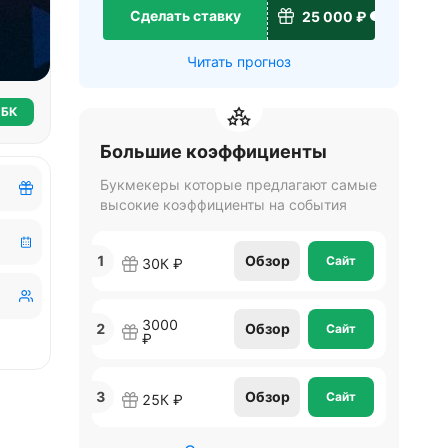
Сделать ставку
25 000 ₽
Читать прогноз
 БК
Большие коэффициенты
Букмекеры которые предлагают самые
высокие коэффициенты на события
1
Обзор
Сайт
30К ₽
3000
2
Обзор
Сайт
₽
3
Обзор
Сайт
25К ₽