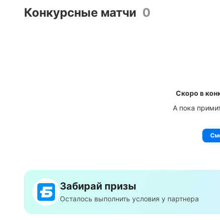
Конкурсные матчи
0
Скоро в кон
А пока прими
См
Забирай призы
Осталось выполнить условия у партнера