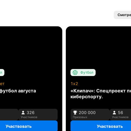
Смотре
л
Футбол
ет
1x2
футбол августа
«Клипач»: Спецпроект п
киберспорту.
326
200 000
56
Участников
Призовых
Участников
Участвовать
Участвовать