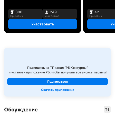
800
249
42
Призовых
Участников
Призовых
Участвовать
Уч
Подпишись на ТГ канал “РБ Конкурсы”
и установи приложение РБ, чтобы получать все анонсы первым!
Подписаться
Скачать приложение
Обсуждение