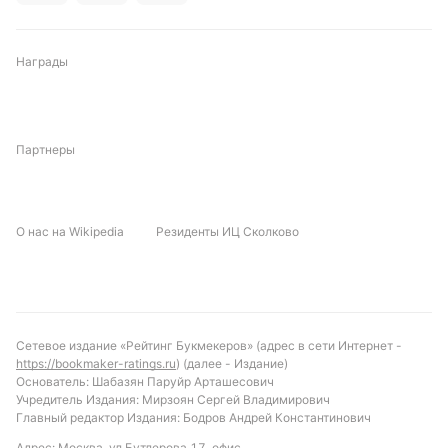
Награды
Партнеры
О нас на Wikipedia
Резиденты ИЦ Сколково
Сетевое издание «Рейтинг Букмекеров» (адрес в сети Интернет -
https://bookmaker-ratings.ru
) (далее - Издание)
Основатель: Шабазян Паруйр Арташесович
Учредитель Издания: Мирзоян Сергей Владимирович
Главный редактор Издания: Бодров Андрей Константинович
Адрес: Москва, ул.Бутлерова 17, офис