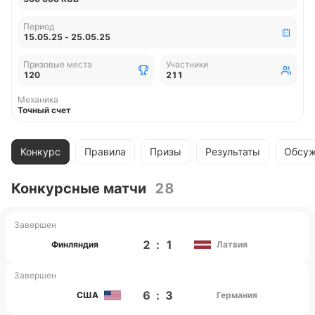
Период
15.05.25 - 25.05.25
Призовые места
Участники
120
211
Механика
Точный счет
Конкурс
Правила
Призы
Результаты
Обсуж
Конкурсные матчи
28
Завершен
2
:
1
Финляндия
Латвия
Завершен
6
:
3
США
Германия