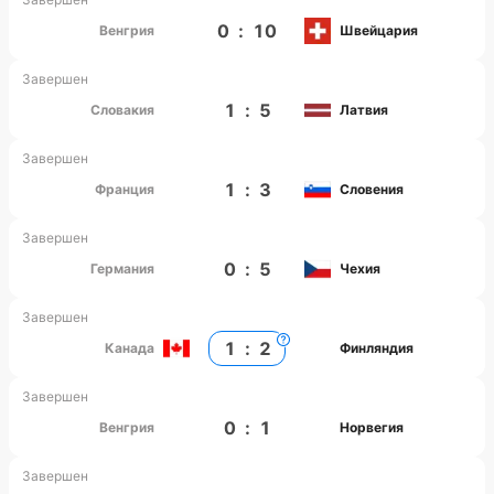
0
:
10
Венгрия
Швейцария
Завершен
1
:
5
Словакия
Латвия
Завершен
1
:
3
Франция
Словения
Завершен
0
:
5
Германия
Чехия
Завершен
1
:
2
Канада
Финляндия
Завершен
0
:
1
Венгрия
Норвегия
Завершен