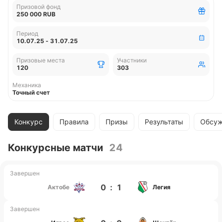
Призовой фонд
250 000 RUB
Период
10.07.25 - 31.07.25
Призовые места
Участники
120
303
Механика
Точный счет
Конкурс
Правила
Призы
Результаты
Обсуж
Конкурсные матчи
24
Завершен
0
:
1
Актобе
Легия
Завершен