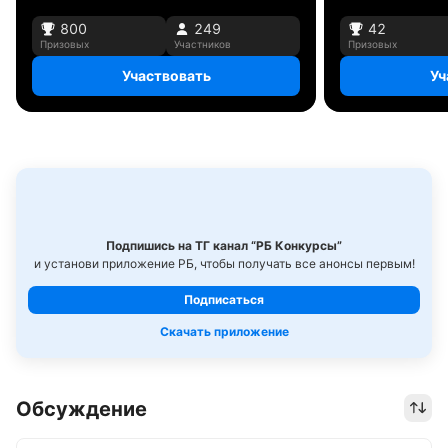
800
249
42
Призовых
Участников
Призовых
Участвовать
Уч
Подпишись на ТГ канал “РБ Конкурсы”
и установи приложение РБ, чтобы получать все анонсы первым!
Подписаться
Скачать приложение
Обсуждение