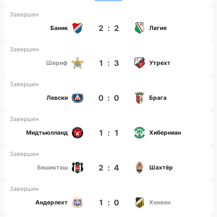
Завершен
2
:
2
Баник
Легия
Завершен
1
:
3
Шериф
Утрехт
Завершен
0
:
0
Левски
Брага
Завершен
1
:
1
Мидтьюлланд
Хиберниан
Завершен
2
:
4
Бешикташ
Шахтёр
Завершен
1
:
0
Андерлехт
Хеккен