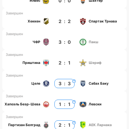
0
:
0
Илвес
Шахтёр
Завершен
2
:
2
Хеккен
Спартак Трнава
Завершен
3
:
0
ЧФР
Пакш
Завершен
2
:
1
Приштина
Шериф
Завершен
3
:
3
Целе
Сабах Баку
Завершен
1
:
1
Хапоэль Беэр-Шева
Левски
Завершен
2
:
1
Партизан Белград
АЕК Ларнака