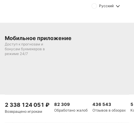
Русский
Мобильное приложение
Доступ к прогнозам и
бонусам букмекеров в
режиме 24/7
2 338 124 051
₽
82 309
436 543
5
Обработано жалоб
Отзывов в обзорах
К
Возвращено игрокам