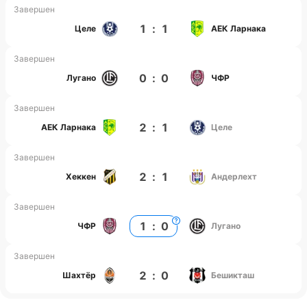
Завершен
1
:
1
Целе
АЕК Ларнака
Завершен
0
:
0
Лугано
ЧФР
Завершен
2
:
1
АЕК Ларнака
Целе
Завершен
2
:
1
Хеккен
Андерлехт
Завершен
1
:
0
ЧФР
Лугано
Завершен
2
:
0
Шахтёр
Бешикташ