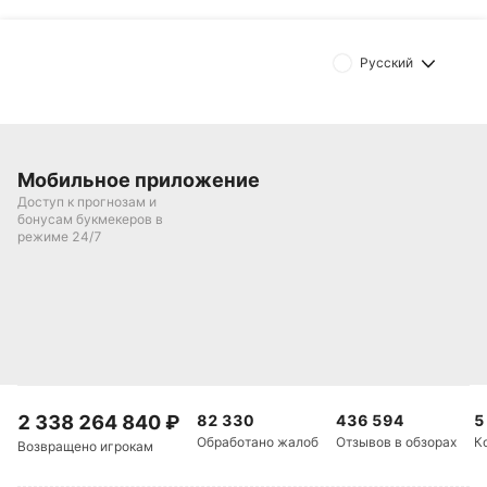
Русский
Мобильное приложение
Доступ к прогнозам и
бонусам букмекеров в
режиме 24/7
2 338 264 840
₽
82 330
436 594
5
Обработано жалоб
Отзывов в обзорах
К
Возвращено игрокам