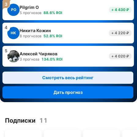
3
Pilgrim O
PO
+ 4 430 ₽
5
прогнозов
88.6
%
ROI
4
Никита Кожин
НК
+ 4 220 ₽
8
прогнозов
52.8
%
ROI
5
Алексей Чиряков
+ 4 020 ₽
3
прогноза
134.0
%
ROI
Смотреть весь рейтинг
Дать прогноз
Подписки
11