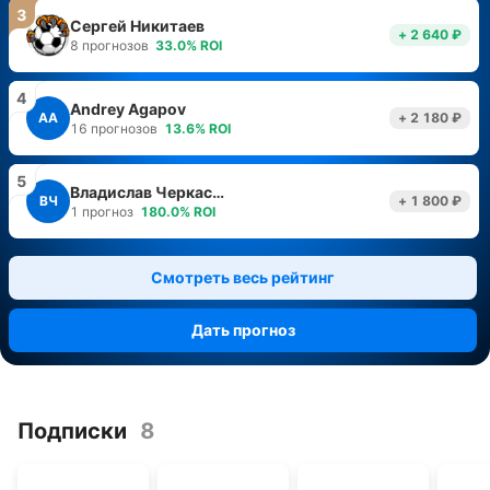
3
Сергей Никитаев
+ 2 640 ₽
8
прогнозов
33.0
%
ROI
4
Andrey Agapov
AA
+ 2 180 ₽
16
прогнозов
13.6
%
ROI
5
Владислав Черкасов
ВЧ
+ 1 800 ₽
1
прогноз
180.0
%
ROI
Смотреть весь рейтинг
Дать прогноз
Подписки
8