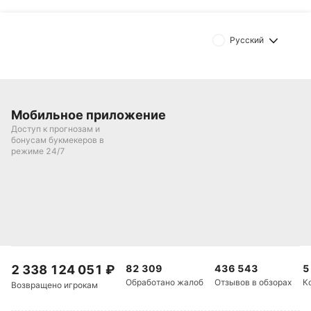
Русский
Мобильное приложение
Доступ к прогнозам и
бонусам букмекеров в
режиме 24/7
2 338 124 051
₽
82 309
436 543
5
Обработано жалоб
Отзывов в обзорах
К
Возвращено игрокам