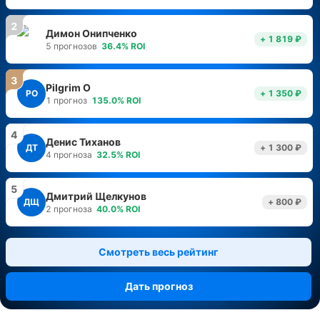
2
Димон Онипченко
+ 1 819 ₽
5
прогнозов
36.4
%
ROI
3
Pilgrim O
PO
+ 1 350 ₽
1
прогноз
135.0
%
ROI
4
Денис Тиханов
ДТ
+ 1 300 ₽
4
прогноза
32.5
%
ROI
5
Дмитрий Щелкунов
ДЩ
+ 800 ₽
2
прогноза
40.0
%
ROI
Смотреть весь рейтинг
Дать прогноз