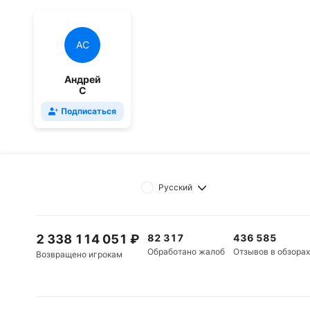
АС
Андрей
С
Подписаться
Русский
2 338 114 051
₽
82 317
436 585
Обработано жалоб
Отзывов в обзорах
Возвращено игрокам