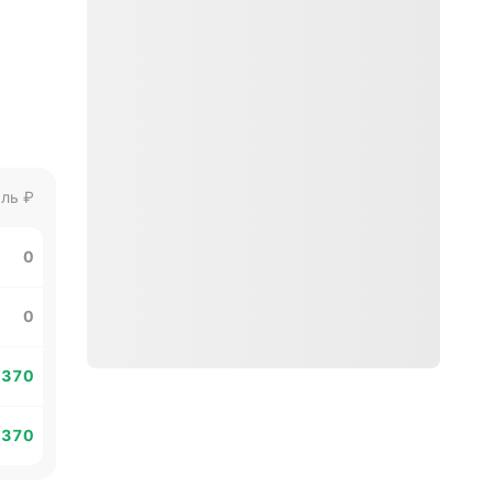
ль
₽
0
0
 370
 370