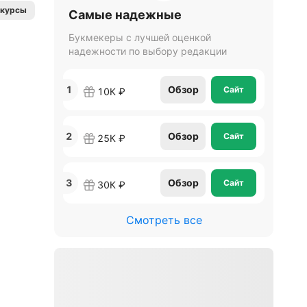
нкурсы
Самые надежные
Букмекеры с лучшей оценкой
надежности по выбору редакции
1
Обзор
Сайт
10К ₽
2
Обзор
Сайт
25К ₽
3
Обзор
Сайт
30К ₽
Смотреть все