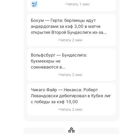
Читать 1 мин
Бохум — Герта: берлинцы идут
андердогами за кэф 3,00 в матче
открытия Второй Бундеслиги из-за
судьи и истории
Читать 2 мин
Вольфсбург — Бундеслига:
букмекеры не
сомневаются в
немедленном
Читать 2 мин
возвращении клуба в
элиту
Чикаго Файр — Некакса: Роберт
Левандовски дебютировал в Кубке лиг
с победы за кэф 10,00
Читать 2 мин