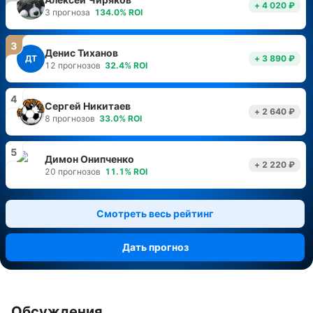
+ 4 020 ₽
3
прогноза
134.0
%
ROI
3
Денис Тиханов
ДТ
+ 3 890 ₽
12
прогнозов
32.4
%
ROI
4
Сергей Никитаев
+ 2 640 ₽
8
прогнозов
33.0
%
ROI
5
Димон Онипченко
+ 2 220 ₽
20
прогнозов
11.1
%
ROI
Смотреть весь рейтинг
Дать прогноз
Обсуждения