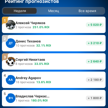
Рейтинг прогнозистов
Неделя
Месяц
Все время
1
Алексей Чиряков
+ 5 020 ₽
2
прогноза
251.0
%
ROI
2
Денис Тиханов
ДТ
+ 3 210 ₽
10
прогнозов
32.1
%
ROI
3
Сергей Никитаев
+ 2 640 ₽
8
прогнозов
33.0
%
ROI
4
Andrey Agapov
AA
+ 2 180 ₽
16
прогнозов
13.6
%
ROI
5
Владислав Черкасов
ВЧ
+ 1 800 ₽
1
прогноз
180.0
%
ROI