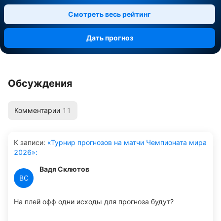
Смотреть весь рейтинг
Дать прогноз
Обсуждения
Комментарии
11
К записи
:
«Турнир прогнозов на матчи Чемпионата мира
2026»:
Вадя Склютов
ВС
На плей офф одни исходы для прогноза будут?