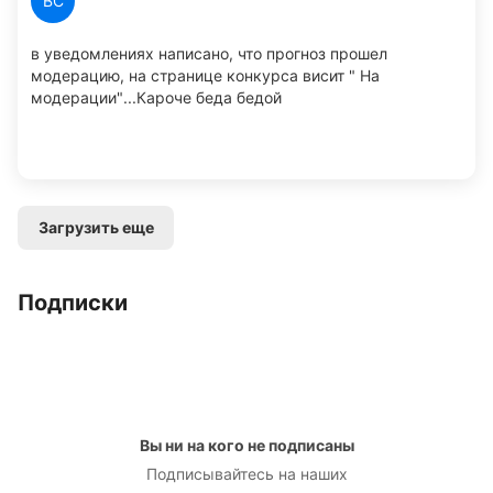
ВС
в уведомлениях написано, что прогноз прошел
модерацию, на странице конкурса висит " На
модерации"...Кароче беда бедой
Загрузить еще
Подписки
Вы ни на кого не подписаны
Подписывайтесь на наших