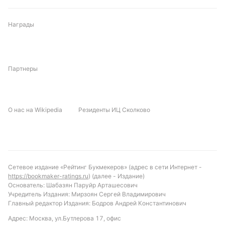
Награды
Партнеры
О нас на Wikipedia
Резиденты ИЦ Сколково
Сетевое издание «Рейтинг Букмекеров» (адрес в сети Интернет -
https://bookmaker-ratings.ru
) (далее - Издание)
Основатель: Шабазян Паруйр Арташесович
Учредитель Издания: Мирзоян Сергей Владимирович
Главный редактор Издания: Бодров Андрей Константинович
Адрес: Москва, ул.Бутлерова 17, офис