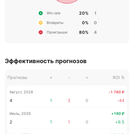
20%
1
Win rate
0%
0
Возвраты
80%
4
Проигрыши
Эффективность прогнозов
Прогнозы
+
-
=
ROI %
Август, 2026
-1 760
₽
4
1
3
0
-44
Июль, 2026
+190
₽
2
1
1
0
+
9.5