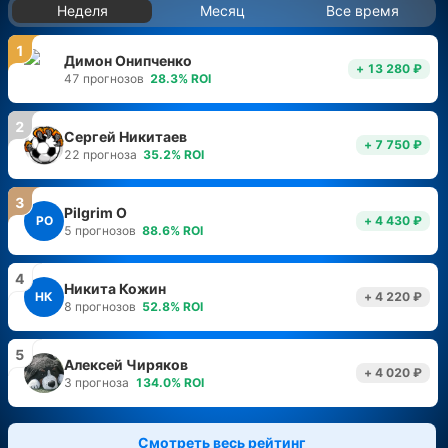
Неделя
Месяц
Все время
1
Димон Онипченко
+ 13 280 ₽
47
прогнозов
28.3
%
ROI
2
Сергей Никитаев
+ 7 750 ₽
22
прогноза
35.2
%
ROI
3
Pilgrim O
PO
+ 4 430 ₽
5
прогнозов
88.6
%
ROI
4
Никита Кожин
НК
+ 4 220 ₽
8
прогнозов
52.8
%
ROI
5
Алексей Чиряков
+ 4 020 ₽
3
прогноза
134.0
%
ROI
Смотреть весь рейтинг