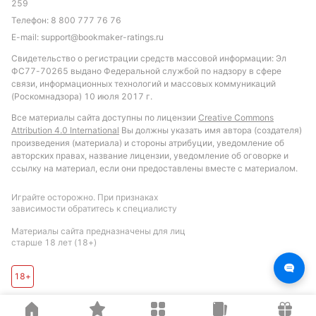
259
Телефон:
8 800 777 76 76
E-mail:
support@bookmaker-ratings.ru
Свидетельство о регистрации средств массовой информации: Эл
ФС77-70265 выдано Федеральной службой по надзору в сфере
связи, информационных технологий и массовых коммуникаций
(Роскомнадзора) 10 июля 2017 г.
Все материалы сайта доступны по лицензии
Creative Commons
Attribution 4.0 International
Вы должны указать имя автора (создателя)
произведения (материала) и стороны атрибуции, уведомление об
авторских правах, название лицензии, уведомление об оговорке и
ссылку на материал, если они предоставлены вместе с материалом.
Играйте осторожно. При признаках
зависимости обратитесь к специалисту
Материалы сайта предназначены для лиц
старше 18 лет (18+)
18+