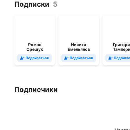
Подписки
5
Роман
Никита
Григор
Орещук
Емельянов
Тампер
Подписаться
Подписаться
Подписа
Подписчики
На вас