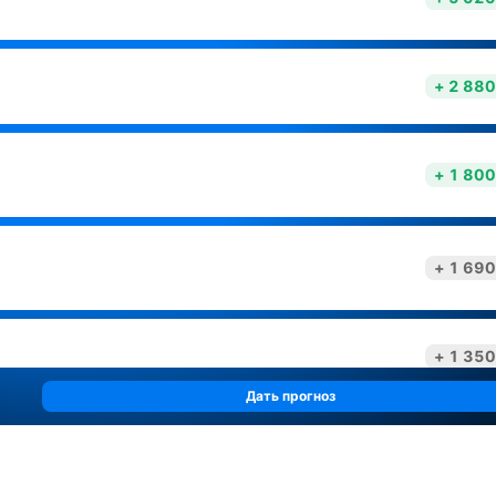
+ 2 880
+ 1 800
+ 1 690
+ 1 350
Дать прогноз