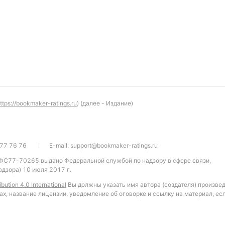
ttps://bookmaker-ratings.ru
) (далее - Издание)
77 76 76
E-mail:
support@bookmaker-ratings.ru
 ФС77-70265 выдано Федеральной службой по надзору в сфере связи,
дзора) 10 июля 2017 г.
bution 4.0 International
Вы должны указать имя автора (создателя) произве
ах, название лицензии, уведомление об оговорке и ссылку на материал, ес