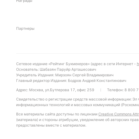
Награды
Партнеры
Сетевое издание «Рейтинг Букмекеров» (адрес в сети Интернет -
h
Основатель: Шабазян Паруйр Арташесович
Учредитель Издания: Мирзоян Сергей Владимирович
Главный редактор Издания: Бодров Андрей Константинович
Адрес: Москва, ул.Бутлерова 17, офис 259
Телефон:
8 800 7
Свидетельство о регистрации средств массовой информации: Эл
информационных технологий и массовых коммуникаций (Роскомна
Все материалы сайта доступны по лицензии
Creative Commons Attri
(материала) и стороны атрибуции, уведомление об авторских прав
предоставлены вместе с материалом.