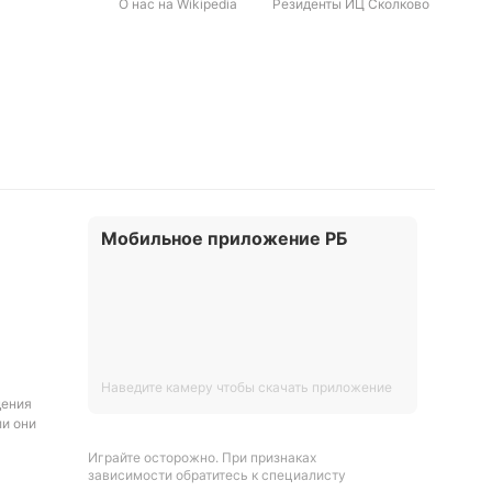
О нас на Wikipedia
Резиденты ИЦ Сколково
Мобильное приложение РБ
Наведите камеру чтобы скачать приложение
дения
ли они
Играйте осторожно. При признаках
зависимости обратитесь к специалисту