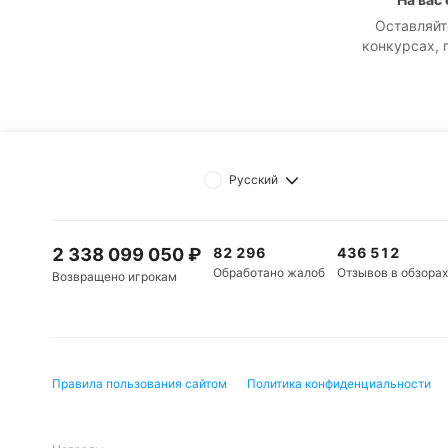
Оставляйт
конкурсах, 
Русский
2 338 099 050
₽
82 296
436 512
Обработано жалоб
Отзывов в обзорах
Возвращено игрокам
Правила пользования сайтом
Политика конфиденциальности