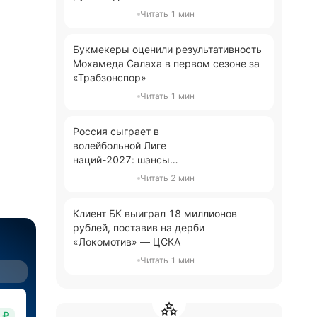
10
+
Анастасия Шатова
Читать 1 мин
АШ
570
1
прогноз
57.0
%
ROI
₽
Букмекеры оценили результативность
Мохамеда Салаха в первом сезоне за
«Трабзонспор»
Читать 1 мин
Россия сыграет в
волейбольной Лиге
наций-2027: шансы
женщин на золото выше,
Читать 2 мин
чем у мужчин
Клиент БК выиграл 18 миллионов
рублей, поставив на дерби
«Локомотив» — ЦСКА
Читать 1 мин
 ₽