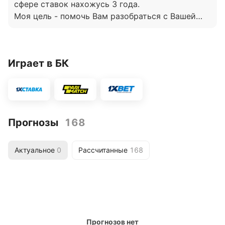
сфере ставок нахожусь 3 года.
Моя цель - помочь Вам разобраться с Вашей
неуверенностью, сомнениями по поводу
результата предстоящего матча. Буду всегда
рад помогать Вам в важных решениях! С
Играет в БК
удовольствием делюсь своими прогнозами на
лучшие матчи.
Прогнозы
168
Актуальное
0
Рассчитанные
168
Прогнозов нет