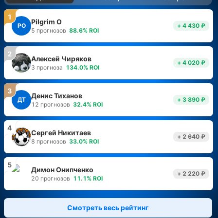
1
Pilgrim O
PO
+ 4 430 ₽
5
прогнозов
88.6
%
ROI
2
Алексей Чиряков
+ 4 020 ₽
3
прогноза
134.0
%
ROI
3
Денис Тиханов
ДТ
+ 3 890 ₽
12
прогнозов
32.4
%
ROI
4
Сергей Никитаев
+ 2 640 ₽
8
прогнозов
33.0
%
ROI
5
Димон Онипченко
+ 2 220 ₽
20
прогнозов
11.1
%
ROI
Смотреть весь рейтинг