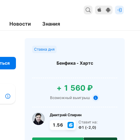
Новости
Знания
Ставка дня
ться
Бенфика - Хартс
+ 1 560 ₽
Возможный выигрыш
Дмитрий Спирин
Ставит на:
1.56
Ф1 (-2,0)