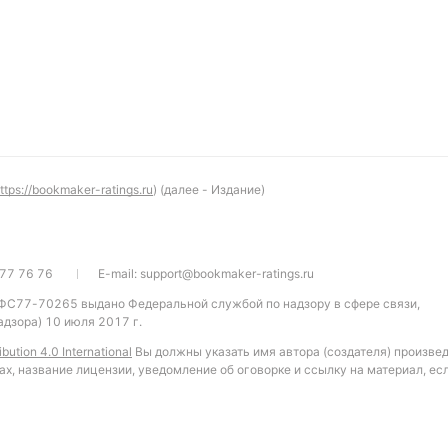
ttps://bookmaker-ratings.ru
) (далее - Издание)
77 76 76
E-mail:
support@bookmaker-ratings.ru
 ФС77-70265 выдано Федеральной службой по надзору в сфере связи,
дзора) 10 июля 2017 г.
bution 4.0 International
Вы должны указать имя автора (создателя) произве
ах, название лицензии, уведомление об оговорке и ссылку на материал, ес