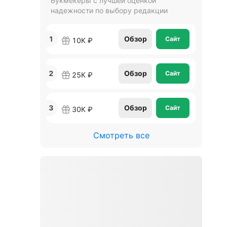
Букмекеры с лучшей оценкой
надежности по выбору редакции
1
Обзор
Сайт
10К ₽
2
Обзор
Сайт
25К ₽
3
Обзор
Сайт
30К ₽
Смотреть все