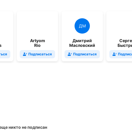
ДМ
Artyom
Дмитрий
Серг
в
Rio
Масловский
Быстр
ться
Подписаться
Подписаться
Подпис
 еще никто не подписан