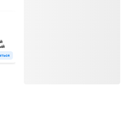
ей
Попан
ый
Попаныч
аться
Подписаться