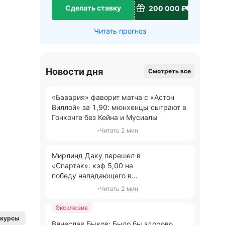
Сделать ставку
200 000 ₽
Читать прогноз
Новости дня
Смотреть все
«Бавария» фаворит матча с «Астон
Виллой» за 1,90: мюнхенцы сыграют в
Гонконге без Кейна и Мусиалы
Читать 2 мин
Мирлинд Даку перешел в
«Спартак»: кэф 5,00 на
победу нападающего в
гонке бомбардиров РПЛ
Читать 2 мин
Эксклюзив
нкурсы
Вячеслав Быков: Было бы здорово,