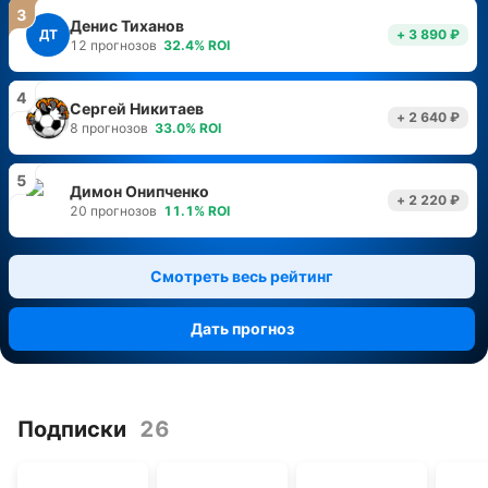
3
Денис Тиханов
ДТ
+ 3 890 ₽
12
прогнозов
32.4
%
ROI
4
Сергей Никитаев
+ 2 640 ₽
8
прогнозов
33.0
%
ROI
5
Димон Онипченко
+ 2 220 ₽
20
прогнозов
11.1
%
ROI
Смотреть весь рейтинг
Дать прогноз
Подписки
26