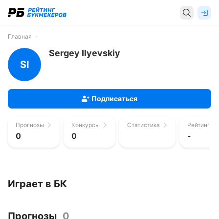
Главная
Sergey Ilyevskiy
SI
Подписаться
Прогнозы
Конкурсы
Статистика
Рейтинг п
0
0
-
Играет в БК
Прогнозы
0