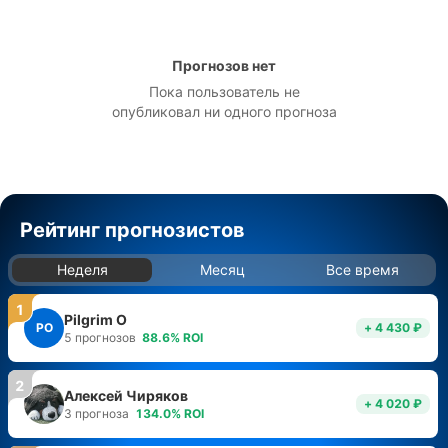
Прогнозов нет
Пока пользователь не
опубликовал ни одного прогноза
Рейтинг прогнозистов
Неделя
Месяц
Все время
1
Pilgrim O
PO
+ 4 430 ₽
5
прогнозов
88.6
%
ROI
2
Алексей Чиряков
+ 4 020 ₽
3
прогноза
134.0
%
ROI