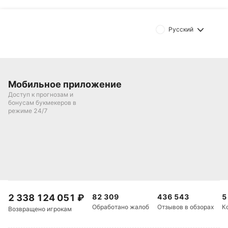
Русский
Мобильное приложение
Доступ к прогнозам и
бонусам букмекеров в
режиме 24/7
2 338 124 051
₽
82 309
436 543
5
Обработано жалоб
Отзывов в обзорах
К
Возвращено игрокам