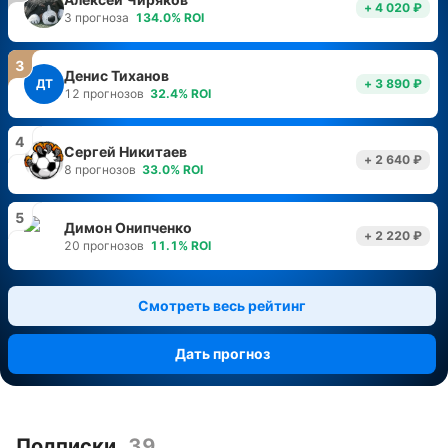
+ 4 020 ₽
3
прогноза
134.0
%
ROI
3
Денис Тиханов
ДТ
+ 3 890 ₽
12
прогнозов
32.4
%
ROI
4
Сергей Никитаев
+ 2 640 ₽
8
прогнозов
33.0
%
ROI
5
Димон Онипченко
+ 2 220 ₽
20
прогнозов
11.1
%
ROI
Смотреть весь рейтинг
Дать прогноз
Подписки
39