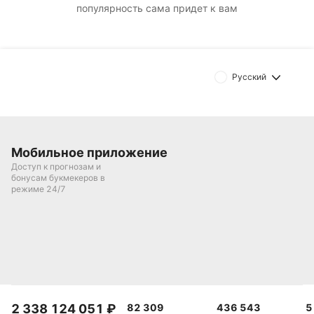
популярность сама придет к вам
Русский
Мобильное приложение
Доступ к прогнозам и
бонусам букмекеров в
режиме 24/7
2 338 124 051
₽
82 309
436 543
5