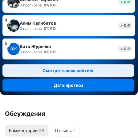
+ 0 ₽
0
прогнозов
0
%
ROI
4
Алим Калибатов
+ 0 ₽
0
прогнозов
0
%
ROI
5
Вита Журенко
ВЖ
+ 0 ₽
0
прогнозов
0
%
ROI
Смотреть весь рейтинг
Дать прогноз
Обсуждения
Комментарии
36
Отзывы
2