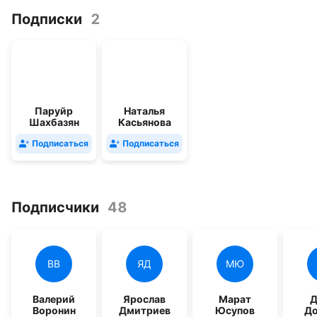
клиентов эта шарага останется
Подписки
2
Паруйр
Наталья
Шахбазян
Касьянова
Подписаться
Подписаться
Подписчики
48
ВВ
ЯД
МЮ
Валерий
Ярослав
Марат
Д
Воронин
Дмитриев
Юсупов
До