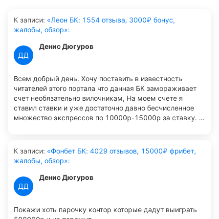
К записи
:
«Леон БК: 1554 отзыва, 3000₽ бонус,
жалобы, обзор»:
Денис Дюгуров
ДД
Всем добрый день. Хочу поставить в известность
читателей этого портала что данная БК замораживает
счет необязательно вилочникам, На моем счете я
ставил ставки и уже достаточно давно бесчисленное
множество экспрессов по 10000р-15000р за ставку. В
лайве мог поставить на футбол хоккей крупные
турниры по волейболу, так вот на евро я ставил к
примеру ставку по линии Италия минус полтора против
К записи
:
«Фонбет БК: 4029 отзывов, 15000₽ фрибет,
Швейцарии. Чтобы все понимали заморозили счет вот
жалобы, обзор»:
такому самому обычному игроку просто несколько раз
подряд снял по 100000р этого им оказалось
Денис Дюгуров
достаточно чтобы провести какую-то проверку, хотя
ДД
ранее я уже отправлял документы и совсем недавно
еще и карту отправлял. Пользовался счетом в своем
Покажи хоть парочку контор которые дадут выиграть
личном айфоне за редким исключением в личном