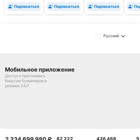
Подписаться
Подписаться
Подписаться
По
Русский
Мобильное приложение
Доступ к прогнозам и
бонусам букмекеров в
режиме 24/7
2 334 699 980
₽
82 222
436 468
5