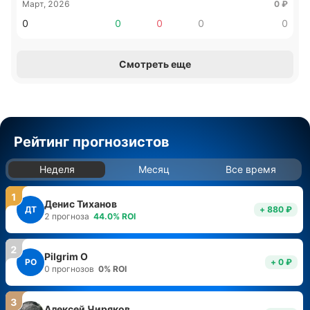
Март, 2026
0
₽
0
0
0
0
0
Смотреть еще
Рейтинг прогнозистов
Неделя
Месяц
Все время
1
Денис Тиханов
ДТ
+ 880 ₽
2
прогноза
44.0
%
ROI
2
Pilgrim O
PO
+ 0 ₽
0
прогнозов
0
%
ROI
3
Алексей Чиряков