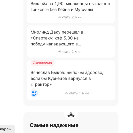
Виллой» за 1,90: мюнхенцы сыграют в
Гонконге без Кейна и Мусиалы
Читать 2 мин
Мирлинд Даку перешел в
«Спартак»: кэф 5,00 на
победу нападающего в
гонке бомбардиров РПЛ
Читать 2 мин
Эксклюзив
Вячеслав Быков: Было бы здорово,
если бы Кузнецов вернулся в
«Трактор»
Читать 1 мин
Самые надежные
нкурсы