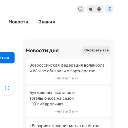
Новости
Знания
Новости дня
Смотреть все
ться
Всероссийская федерация волейбола
и Winline объявили о партнерстве
Читать 1 мин
Букмекеры выставили
тоталы очков на сезон
НХЛ: «Каролина»,
«Колорадо» и «Флорида»
Читать 3 мин
делят лидерство с планкой
106,5
«Бавария» фаворит матча с «Астон