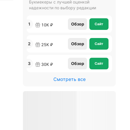
Букмекеры с лучшей оценкой
надежности по выбору редакции
1
Обзор
Сайт
10К ₽
2
Обзор
Сайт
25К ₽
3
Обзор
Сайт
30К ₽
Смотреть все