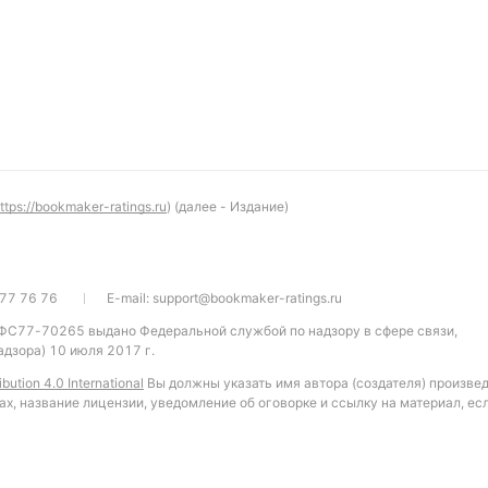
ttps://bookmaker-ratings.ru
) (далее - Издание)
77 76 76
E-mail:
support@bookmaker-ratings.ru
 ФС77-70265 выдано Федеральной службой по надзору в сфере связи,
дзора) 10 июля 2017 г.
bution 4.0 International
Вы должны указать имя автора (создателя) произве
ах, название лицензии, уведомление об оговорке и ссылку на материал, ес