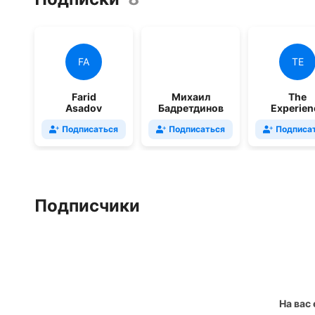
FA
TE
Farid
Михаил
The
Asadov
Бадретдинов
Experien
Подписаться
Подписаться
Подписа
Подписчики
На вас