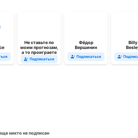
Не ставьте по
Фёдор
Billy
ce
моим прогнозам,
Вершинин
Besle
а то проиграете
ться
Подписаться
Подпис
Подписаться
 еще никто не подписан