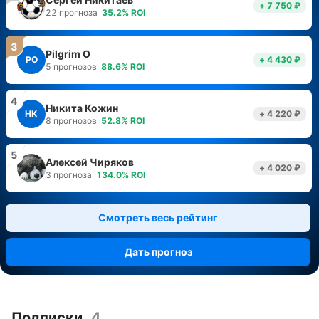
+ 7 750 ₽
22
прогноза
35.2
%
ROI
3
Pilgrim O
PO
+ 4 430 ₽
5
прогнозов
88.6
%
ROI
4
Никита Кожин
НК
+ 4 220 ₽
8
прогнозов
52.8
%
ROI
5
Алексей Чиряков
+ 4 020 ₽
3
прогноза
134.0
%
ROI
Смотреть весь рейтинг
Дать прогноз
Подписки
4