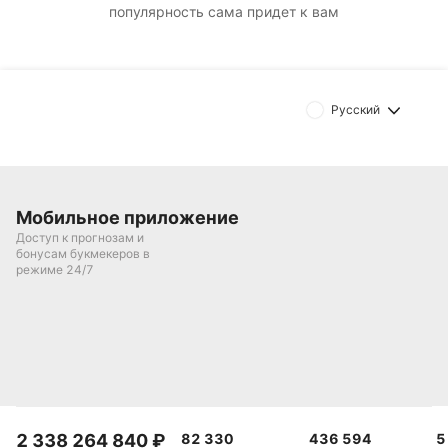
популярность сама придет к вам
Русский
Мобильное приложение
Доступ к прогнозам и
бонусам букмекеров в
режиме 24/7
2 338 264 840
₽
82 330
436 594
5