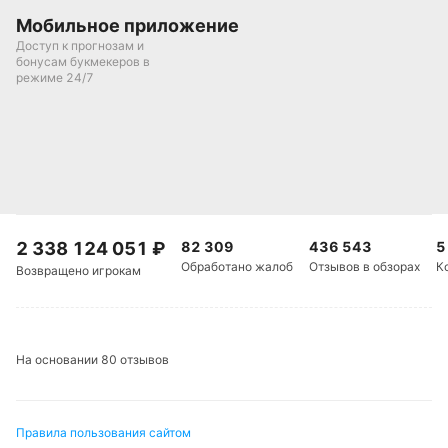
Мобильное приложение
Доступ к прогнозам и
бонусам букмекеров в
режиме 24/7
2 338 124 051
₽
82 309
436 543
5
Обработано жалоб
Отзывов в обзорах
К
Возвращено игрокам
На основании 80 отзывов
Правила пользования сайтом