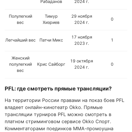
Рабаданов
2024 г.
Полулегкий
Тимур
29 ноября
0
вес
Хизриев
2024 г.
17 ноября
Легчайший вес
Патчи Микс
1
2023 г.
Женский
19 октября
полулегкий
Крис Сайборг
0
2024 г.
вес
PFL: где смотреть прямые трансляции?
На территории России правами на показ боев PFL
владеет онлайн-кинотеатр Okko. Прямые
трансляции турниров PFL можно смотреть в
платном стриминговом сервисе Okko Спорт.
Комментаторами поединков MMA-промоушна