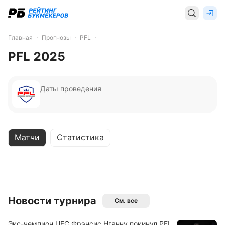
Главная
Прогнозы
PFL
PFL 2025
Даты проведения
Матчи
Статистика
Новости турнира
См. все
Экс-чемпион UFC Фрэнсис Нганну покинул PFL