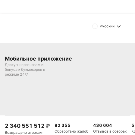
Русский
Мобильное приложение
Доступ к прогнозам и
бонусам букмекеров в
режиме 24/7
2 340 551 512
₽
82 355
436 604
5
Обработано жалоб
Отзывов в обзорах
К
Возвращено игрокам