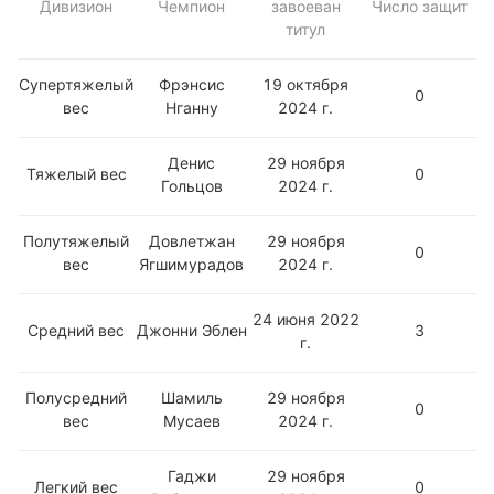
Дивизион
Чемпион
завоеван
Число защит
титул
Супертяжелый
Фрэнсис
19 октября
0
вес
Нганну
2024 г.
Денис
29 ноября
Тяжелый вес
0
Гольцов
2024 г.
Полутяжелый
Довлетжан
29 ноября
0
вес
Ягшимурадов
2024 г.
24 июня 2022
Средний вес
Джонни Эблен
3
г.
Полусредний
Шамиль
29 ноября
0
вес
Мусаев
2024 г.
Гаджи
29 ноября
Легкий вес
0