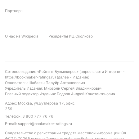
Партнеры
О нас на Wikipedia
Резиденты ИЦ Сколково
Сетевое издание «Рейтинг Букмекеров» (адрес в сети Интернет -
https://bookmaker-ratings.ru
) (далее - Издание)
Основатель: Шабазян Паруйр Арташесович
Учредитель Издания: Мирзоян Сергей Владимирович
Главный редактор Издания: Бодров Андрей Константинович
Адрес: Москва, ул.Бутлерова 17, офис
259
Телефон:
8 800 777 76 76
E-mail:
support@bookmaker-ratings.ru
Свидетельство о регистрации средств массовой информации: Эл
ФС77-70265 выдано Федеральной службой по надзору в сфере