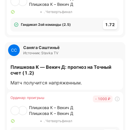
Плишкова К – Векич Д
•
. Четвертьфинал
1.72
Гандикап 2ой команды (2.5)
Саняга Саштиньё
СС
Источник: Stavka TV
Плишкова К — Векич Д: прогноз на Точный
счет (1.2)
Матч получится напряженным.
Ординар
:
проигрыш
- 1000
₽
Плишкова К – Векич Д
Плишкова К – Векич Д
•
. Четвертьфинал