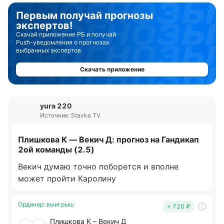
Первым получай прогнозы
экспертов!
Скачай приложение РБ и получай
Push-уведомления о прогнозах
выбранных экспертов
Скачать приложение
yura 220
Источник: Stavka TV
Плишкова К — Векич Д: прогноз на Гандикап
2ой команды (2.5)
Векич думаю точно поборется и вполне
может пройти Каролину
Ординар
:
выигрыш
+ 720
₽
Плишкова К – Векич Д