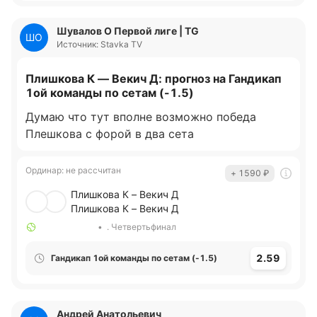
Шувалов О Первой лиге | TG
ШО
Источник: Stavka TV
Плишкова К — Векич Д: прогноз на Гандикап
1ой команды по сетам (-1.5)
Думаю что тут вполне возможно победа
Плешкова с форой в два сета
Ординар
:
не рассчитан
+ 1590
₽
Плишкова К – Векич Д
Плишкова К – Векич Д
•
. Четвертьфинал
2.59
Гандикап 1ой команды по сетам (-1.5)
Андрей Анатольевич