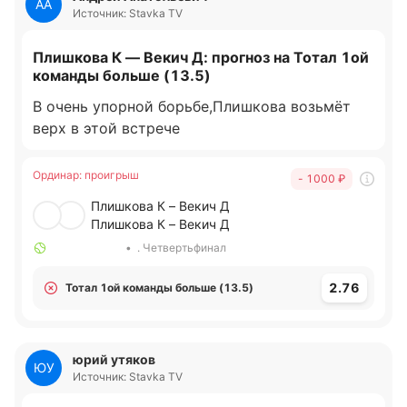
АА
Источник: Stavka TV
Плишкова К — Векич Д: прогноз на Тотал 1ой
команды больше (13.5)
В очень упорной борьбе,Плишкова возьмёт
верх в этой встрече
Ординар
:
проигрыш
- 1000
₽
Плишкова К – Векич Д
Плишкова К – Векич Д
•
. Четвертьфинал
2.76
Тотал 1ой команды больше (13.5)
юрий утяков
ЮУ
Источник: Stavka TV