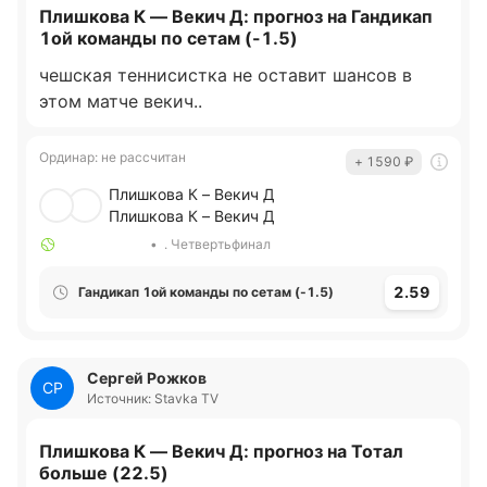
Плишкова К — Векич Д: прогноз на Гандикап
1ой команды по сетам (-1.5)
чешская теннисистка не оставит шансов в
этом матче векич..
Ординар
:
не рассчитан
+ 1590
₽
Плишкова К – Векич Д
Плишкова К – Векич Д
•
. Четвертьфинал
2.59
Гандикап 1ой команды по сетам (-1.5)
Сергей Рожков
СР
Источник: Stavka TV
Плишкова К — Векич Д: прогноз на Тотал
больше (22.5)