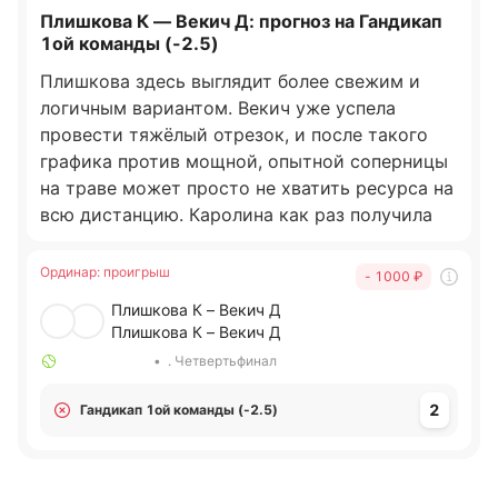
Плишкова К — Векич Д: прогноз на Гандикап
1ой команды (-2.5)
Плишкова здесь выглядит более свежим и
логичным вариантом. Векич уже успела
провести тяжёлый отрезок, и после такого
графика против мощной, опытной соперницы
на траве может просто не хватить ресурса на
всю дистанцию. Каролина как раз получила
время перевести дух и должна выйти намного
свежее. На быстром покрытии её подача и
Ординар
:
проигрыш
- 1000
₽
первый удар сразу дают преимущество, а
Плишкова К – Векич Д
если Векич начнёт проседать физически,
Плишкова К – Векич Д
Плишкова будет забирать геймы гораздо
•
. Четвертьфинал
увереннее. Здесь жду не просто победу, а
матч с запасом по счёту.
2
Гандикап 1ой команды (-2.5)