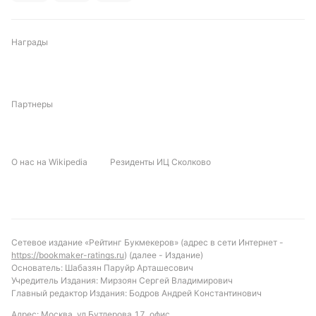
Награды
Партнеры
О нас на Wikipedia
Резиденты ИЦ Сколково
Сетевое издание «Рейтинг Букмекеров» (адрес в сети Интернет -
https://bookmaker-ratings.ru
) (далее - Издание)
Основатель: Шабазян Паруйр Арташесович
Учредитель Издания: Мирзоян Сергей Владимирович
Главный редактор Издания: Бодров Андрей Константинович
Адрес: Москва, ул.Бутлерова 17, офис