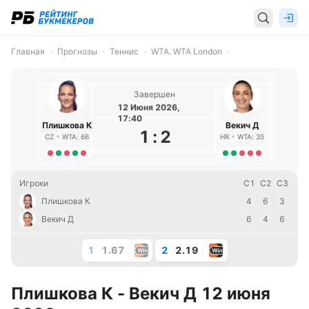
Главная
Прогнозы
Теннис
WTA. WTA London
Завершен
12 Июня 2026,
17:40
Плишкова К
Векич Д
1
:
2
CZ
WTA: 66
HR
WTA: 35
Игроки
С1
С2
С3
Плишкова К
4
6
3
Векич Д
6
4
6
1
1.67
2
2.19
Плишкова К - Векич Д 12 июня