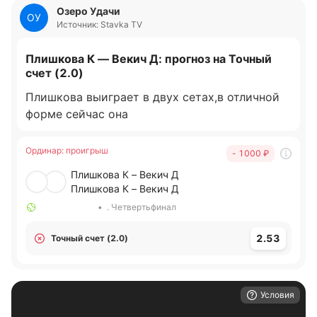
Озеро Удачи
ОУ
Источник: Stavka TV
Плишкова К — Векич Д: прогноз на Точный
счет (2.0)
Плишкова выиграет в двух сетах,в отличной
форме сейчас она
Ординар
:
проигрыш
- 1000
₽
Плишкова К – Векич Д
Плишкова К – Векич Д
•
. Четвертьфинал
2.53
Точный счет (2.0)
Условия